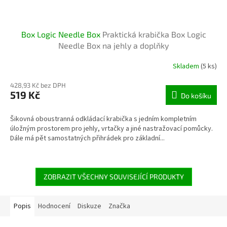
Box Logic Needle Box
Praktická krabička Box Logic
Needle Box na jehly a doplňky
Skladem
(5 ks)
428,93 Kč bez DPH
519 Kč
Do košíku
Šikovná oboustranná odkládací krabička s jedním kompletním
úložným prostorem pro jehly, vrtačky a jiné nastražovací pomůcky.
Dále má pět samostatných přihrádek pro základní...
ZOBRAZIT VŠECHNY SOUVISEJÍCÍ PRODUKTY
Popis
Hodnocení
Diskuze
Značka