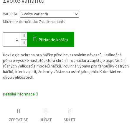
Zvolte variantu
cena:
Varianta
Můžeme doručit do:
Zvolte variantu
Přidat do košíku
Box Logic ochrana pro háčky před navazováním návazců. Jedinečná
pěna o vysoké hustotě, která chrání hrot háčku a zajišťuje uspořádání
různých velikostí a modelů háčků. Povinná výbava pro fanoušky ostrých
háčků, která zajistí, že hroty zůstanou ostré jako jehla. K dostání ve
dvou velikostech.
Detailní informace
ZEPTAT SE
HLÍDAT
SDÍLET