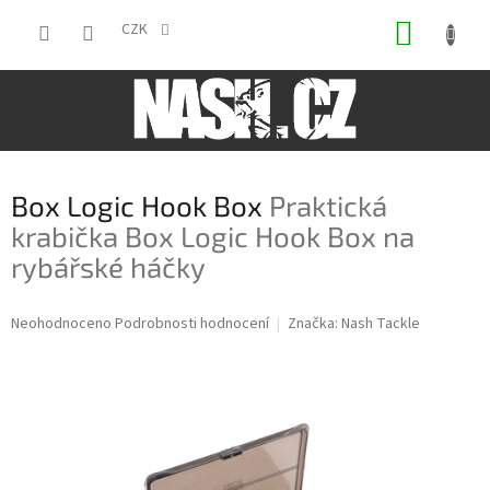
Přejít
NÁKUP
na
CZK
obsah
KOŠÍK
Box Logic Hook Box
Praktická
krabička Box Logic Hook Box na
rybářské háčky
Průměrné
Neohodnoceno
Podrobnosti hodnocení
Značka:
Nash Tackle
hodnocení
produktu
je
0,0
z
5
hvězdiček.