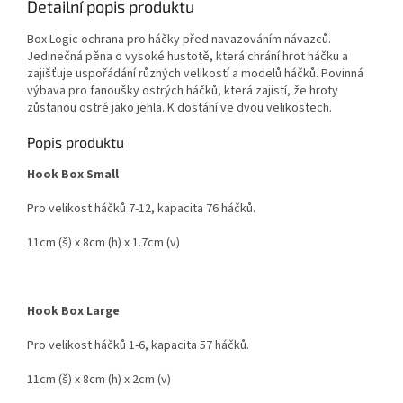
Detailní popis produktu
Box Logic ochrana pro háčky před navazováním návazců.
Jedinečná pěna o vysoké hustotě, která chrání hrot háčku a
zajišťuje uspořádání různých velikostí a modelů háčků. Povinná
výbava pro fanoušky ostrých háčků, která zajistí, že hroty
zůstanou ostré jako jehla. K dostání ve dvou velikostech.
Popis produktu
Hook Box Small
Pro velikost háčků 7-12, kapacita 76 háčků.
11cm (š) x 8cm (h) x 1.7cm (v)
Hook Box Large
Pro velikost háčků 1-6, kapacita 57 háčků.
11cm (š) x 8cm (h) x 2cm (v)