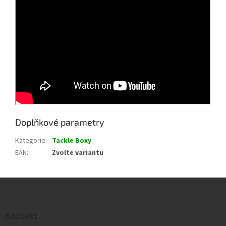
Doplňkové parametry
Kategorie
:
Tackle Boxy
EAN
:
Zvolte variantu
Z
á
p
a
Kontakt