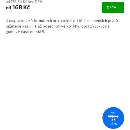
od 138,84 Kč bez DPH
168 Kč
od
DETAIL
K dispozici ve 3 formátech pro uložení od těch nejmenších prvků
bižutérie Nash TT až po jednotlivé korálky, obratlíky, klipy a
gumové části montáží.
od
179 Kč
až
–6 %