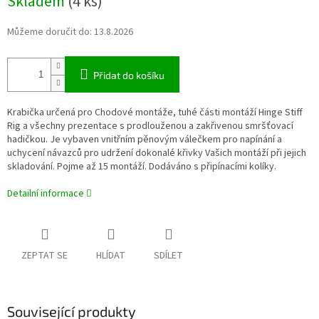
Skladem
(4 ks)
cena:
Můžeme doručit do:
13.8.2026
Přidat do košíku
Krabička určená pro Chodové montáže, tuhé části montáží Hinge Stiff
Rig a všechny prezentace s prodlouženou a zakřivenou smršťovací
hadičkou. Je vybaven vnitřním pěnovým válečkem pro napínání a
uchycení návazců pro udržení dokonalé křivky Vašich montáží při jejich
skladování. Pojme až 15 montáží. Dodáváno s připínacími kolíky.
Detailní informace
ZEPTAT SE
HLÍDAT
SDÍLET
Související produkty