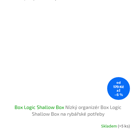
od
179 Kč
až
–6 %
Box Logic Shallow Box
Nízký organizér Box Logic
Shallow Box na rybářské potřeby
Skladem
(>5 ks)