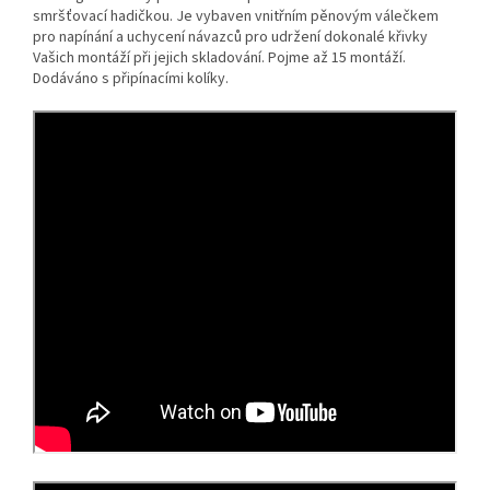
smršťovací hadičkou. Je vybaven vnitřním pěnovým válečkem
pro napínání a uchycení návazců pro udržení dokonalé křivky
Vašich montáží při jejich skladování. Pojme až 15 montáží.
Dodáváno s připínacími kolíky.