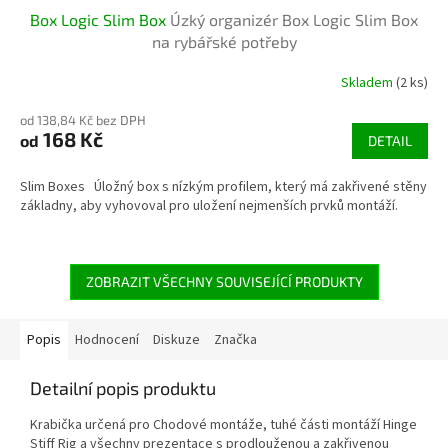
Box Logic Slim Box
Úzký organizér Box Logic Slim Box
na rybářské potřeby
Skladem
(2 ks)
od 138,84 Kč bez DPH
168 Kč
od
DETAIL
Slim Boxes Úložný box s nízkým profilem, který má zakřivené stěny
základny, aby vyhovoval pro uložení nejmenších prvků montáží.
ZOBRAZIT VŠECHNY SOUVISEJÍCÍ PRODUKTY
Popis
Hodnocení
Diskuze
Značka
Detailní popis produktu
Krabička určená pro Chodové montáže, tuhé části montáží Hinge
Stiff Rig a všechny prezentace s prodlouženou a zakřivenou