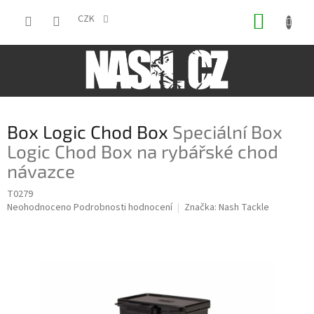
Přejít
NÁKUP
na
CZK
obsah
KOŠÍK
Box Logic Chod Box
Speciální Box
Logic Chod Box na rybářské chod
návazce
T0279
Průměrné
Neohodnoceno
Podrobnosti hodnocení
Značka:
Nash Tackle
hodnocení
produktu
je
0,0
z
5
hvězdiček.