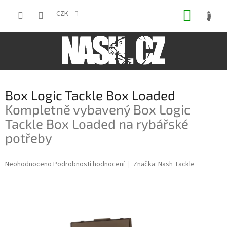
Přejít
NÁKUP
na
CZK
obsah
KOŠÍK
Box Logic Tackle Box Loaded
Kompletně vybavený Box Logic
Tackle Box Loaded na rybářské
potřeby
Průměrné
Neohodnoceno
Podrobnosti hodnocení
Značka:
Nash Tackle
hodnocení
produktu
je
0,0
z
5