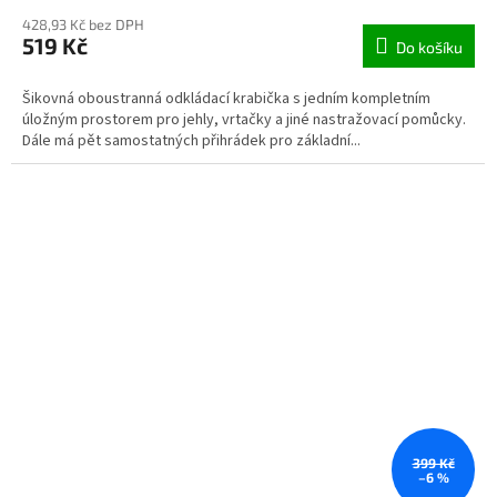
428,93 Kč bez DPH
519 Kč
Do košíku
Šikovná oboustranná odkládací krabička s jedním kompletním
úložným prostorem pro jehly, vrtačky a jiné nastražovací pomůcky.
Dále má pět samostatných přihrádek pro základní...
399 Kč
–6 %