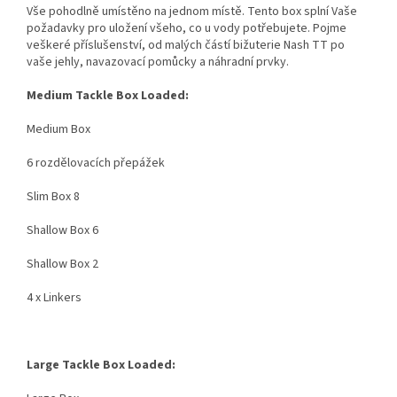
Vše pohodlně umístěno na jednom místě. Tento box splní Vaše
požadavky pro uložení všeho, co u vody potřebujete. Pojme
veškeré příslušenství, od malých částí bižuterie Nash TT po
vaše jehly, navazovací pomůcky a náhradní prvky.
Medium Tackle Box Loaded:
Medium Box
6 rozdělovacích přepážek
Slim Box 8
Shallow Box 6
Shallow Box 2
4 x Linkers
Large Tackle Box Loaded: