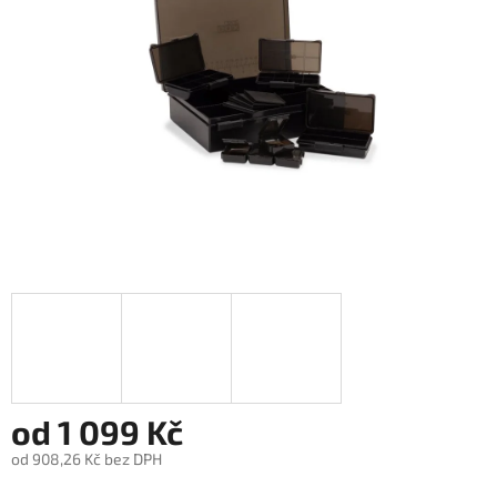
hvězdiček.
od
1 099 Kč
od
908,26 Kč
bez DPH
Měrná