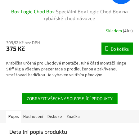
Box Logic Chod Box
Speciální Box Logic Chod Box na
rybářské chod návazce
Skladem
(4 ks)
309,92 Kč bez DPH
375 Kč
Do košíku
Krabička určená pro Chodové montáže, tuhé části montáží Hinge
Stiff Rig a všechny prezentace s prodlouženou a zakřivenou
smršťovací hadičkou. Je vybaven vnitřním pěnovým...
ZOBRAZIT VŠECHNY SOUVISEJÍCÍ PRODUKTY
Popis
Hodnocení
Diskuze
Značka
Detailní popis produktu