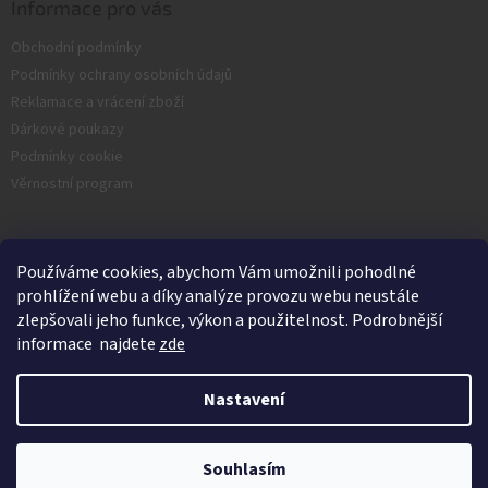
Informace pro vás
Obchodní podmínky
Podmínky ochrany osobních údajů
Reklamace a vrácení zboží
Dárkové poukazy
Podmínky cookie
Věrnostní program
Facebook
Používáme cookies, abychom Vám umožnili pohodlné
prohlížení webu a díky analýze provozu webu neustále
zlepšovali jeho funkce, výkon a použitelnost. Podrobnější
informace najdete
zde
Nastavení
Vytvořil Shoptet
Souhlasím
Copyright 2026
Nash.cz
. Všechna práva vyhrazena.
Kamenná prodejna je v Srpnu zavřená.