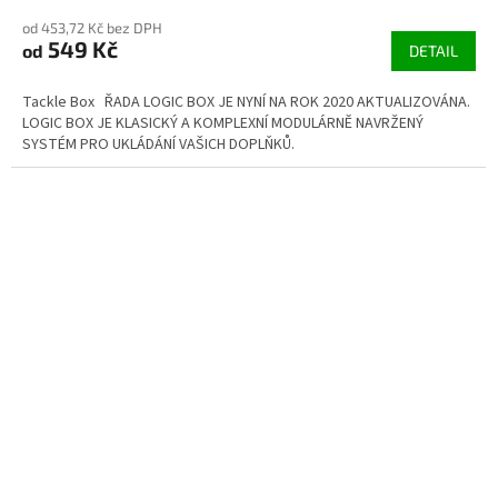
od 453,72 Kč bez DPH
549 Kč
od
DETAIL
Tackle Box ŘADA LOGIC BOX JE NYNÍ NA ROK 2020 AKTUALIZOVÁNA.
LOGIC BOX JE KLASICKÝ A KOMPLEXNÍ MODULÁRNĚ NAVRŽENÝ
SYSTÉM PRO UKLÁDÁNÍ VAŠICH DOPLŇKŮ.