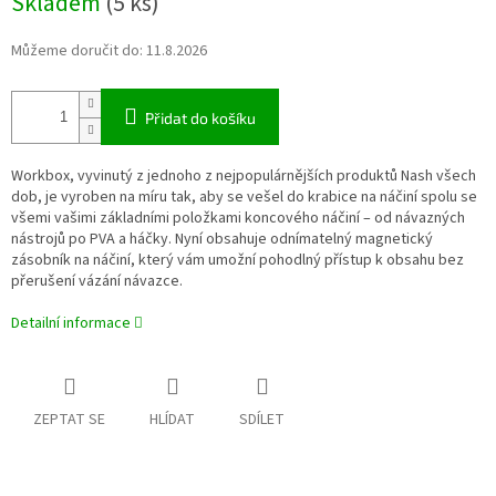
Skladem
(5 ks)
cena:
Můžeme doručit do:
11.8.2026
Přidat do košíku
Workbox, vyvinutý z jednoho z nejpopulárnějších produktů Nash všech
dob, je vyroben na míru tak, aby se vešel do krabice na náčiní spolu se
všemi vašimi základními položkami koncového náčiní – od návazných
nástrojů po PVA a háčky. Nyní obsahuje odnímatelný magnetický
zásobník na náčiní, který vám umožní pohodlný přístup k obsahu bez
přerušení vázání návazce.
Detailní informace
ZEPTAT SE
HLÍDAT
SDÍLET