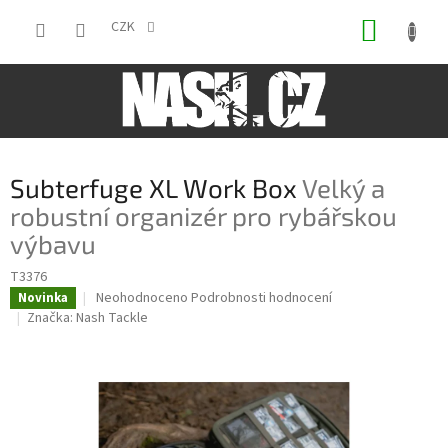
Přejít
NÁKUP
na
CZK
obsah
KOŠÍK
Subterfuge XL Work Box
Velký a
robustní organizér pro rybářskou
výbavu
T3376
Průměrné
Neohodnoceno
Podrobnosti hodnocení
Novinka
hodnocení
Značka:
Nash Tackle
produktu
je
0,0
z
5
hvězdiček.