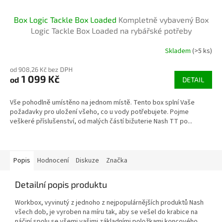
Box Logic Tackle Box Loaded
Kompletně vybavený Box
Logic Tackle Box Loaded na rybářské potřeby
Skladem
(>5 ks)
od 908,26 Kč bez DPH
1 099 Kč
od
DETAIL
Vše pohodlně umístěno na jednom místě. Tento box splní Vaše
požadavky pro uložení všeho, co u vody potřebujete. Pojme
veškeré příslušenství, od malých částí bižuterie Nash TT po...
Popis
Hodnocení
Diskuze
Značka
Detailní popis produktu
Workbox, vyvinutý z jednoho z nejpopulárnějších produktů Nash
všech dob, je vyroben na míru tak, aby se vešel do krabice na
náčiní spolu se všemi vašimi základními položkami koncového