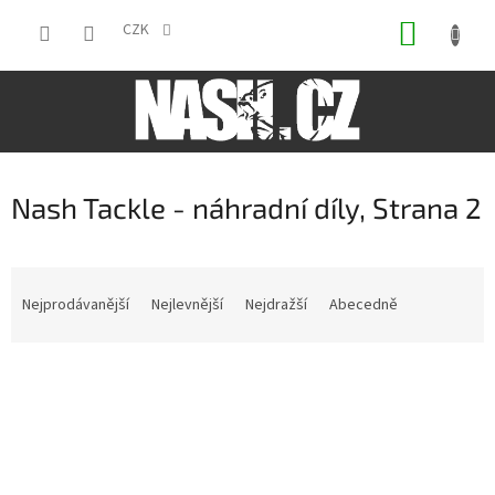
Přejít
NÁKUP
na
CZK
obsah
KOŠÍK
Nash Tackle - náhradní díly
, Strana 2
Ř
a
Nejprodávanější
Nejlevnější
Nejdražší
Abecedně
z
e
V
n
ý
í
p
p
i
r
s
o