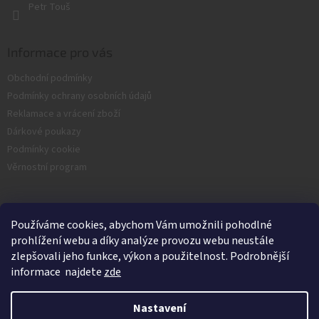
Petr Touš
s
u
Informace pro vás
Obchodní podmínky
Podmínky ochrany osobních údajů
Reklamace a vrácení zboží
Dárkové poukazy
Podmínky cookie
Věrnostní program
Facebook
Používáme cookies, abychom Vám umožnili pohodlné
prohlížení webu a díky analýze provozu webu neustále
zlepšovali jeho funkce, výkon a použitelnost. Podrobnější
informace najdete
zde
Nastavení
Vytvořil Shoptet