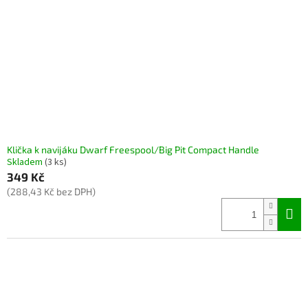
p
d
r
u
o
k
d
t
u
ů
k
t
ů
Klička k navijáku Dwarf Freespool/Big Pit Compact Handle
Skladem
(3 ks)
349 Kč
(288,43 Kč bez DPH)