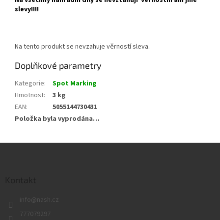
slevy!!!!
Na tento produkt se nevzahuje věrností sleva.
Doplňkové parametry
Kategorie
:
Spot Marking
Hmotnost
:
3 kg
EAN
:
5055144730431
Položka byla vyprodána…
Z
á
p
a
Kontakt
t
info
@
nash.cz
í
777079297