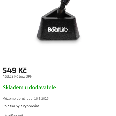
549 Kč
453,72 Kč bez DPH
Měrná
Skladem u dodavatele
cena:
Můžeme doručit do:
19.8.2026
Položka byla vyprodána…