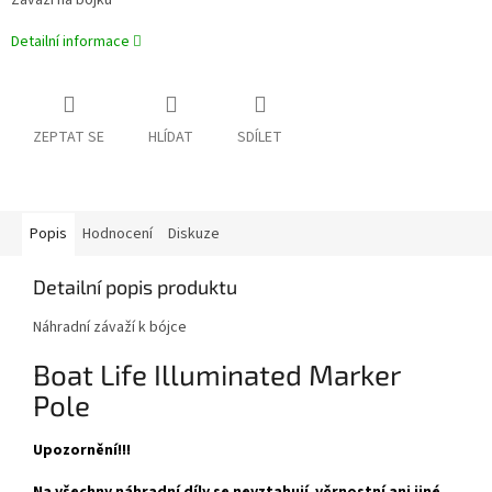
Závaží na bójku
Detailní informace
ZEPTAT SE
HLÍDAT
SDÍLET
Popis
Hodnocení
Diskuze
Detailní popis produktu
Náhradní závaží k bójce
Boat Life Illuminated Marker
Pole
Upozornění!!!
Na všechny náhradní díly se nevztahují věrnostní ani jiné