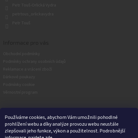
Petr Touš-Orlická Vydra
petrtous_orlickavydra
Petr Touš
Informace pro vás
Obchodní podmínky
Podmínky ochrany osobních údajů
Reklamace a vrácení zboží
Dárkové poukazy
Podmínky cookie
Věrnostní program
Facebook
Používáme cookies, abychom Vám umožnili pohodlné
prohlížení webu a díky analýze provozu webu neustále
zlepšovali jeho funkce, výkon a použitelnost. Podrobnější
informace najdete
zde