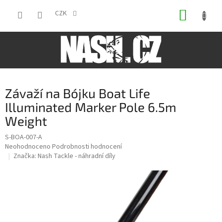
Přejít
NÁKUP
na
CZK
obsah
KOŠÍK
Závaží na Bójku Boat Life
Illuminated Marker Pole 6.5m
Weight
S-BOA-007-A
Průměrné
Neohodnoceno
Podrobnosti hodnocení
hodnocení
Značka:
Nash Tackle - náhradní díly
produktu
je
0,0
z
5
hvězdiček.