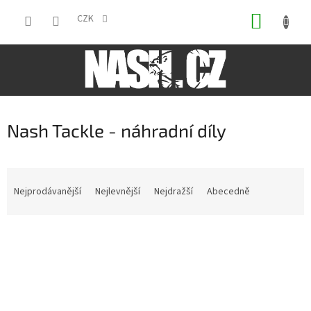
Přejít
NÁKUP
na
CZK
obsah
KOŠÍK
Nash Tackle - náhradní díly
Ř
a
Nejprodávanější
Nejlevnější
Nejdražší
Abecedně
z
e
V
n
ý
í
p
p
i
r
s
o