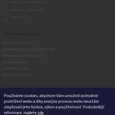
Petr Touš-Orlická Vydra
ý
p
petrtous_orlickavydra
i
Petr Touš
s
u
Informace pro vás
Obchodní podmínky
Podmínky ochrany osobních údajů
Reklamace a vrácení zboží
Dárkové poukazy
Podmínky cookie
Věrnostní program
Facebook
Používáme cookies, abychom Vám umožnili pohodlné
prohlížení webu a díky analýze provozu webu neustále
zlepšovali jeho funkce, výkon a použitelnost. Podrobnější
informace najdete
zde