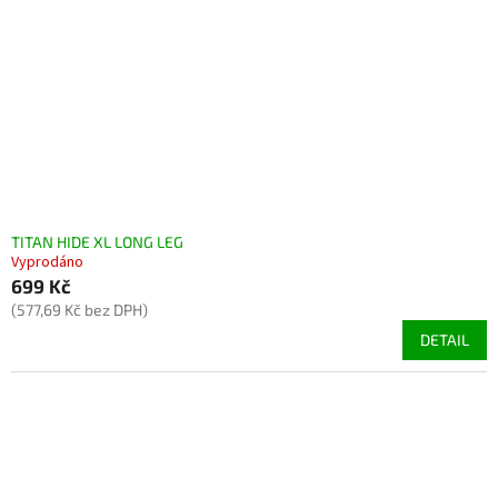
p
d
r
u
o
k
d
t
u
ů
k
t
ů
TITAN HIDE XL LONG LEG
Vyprodáno
699 Kč
(577,69 Kč bez DPH)
DETAIL