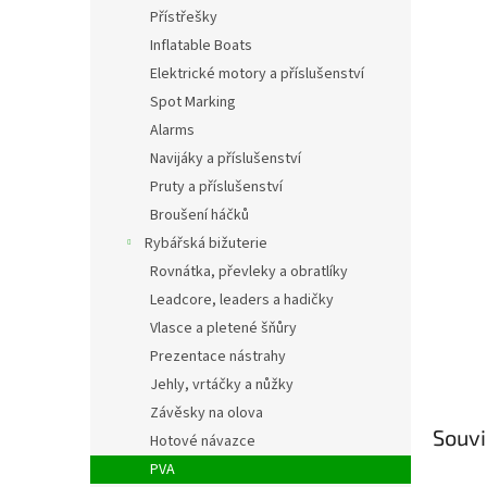
n
Přístřešky
e
Inflatable Boats
l
Elektrické motory a příslušenství
Spot Marking
Alarms
Navijáky a příslušenství
Pruty a příslušenství
Broušení háčků
Rybářská bižuterie
Rovnátka, převleky a obratlíky
Leadcore, leaders a hadičky
Vlasce a pletené šňůry
Prezentace nástrahy
Jehly, vrtáčky a nůžky
Závěsky na olova
Souvi
Hotové návazce
PVA