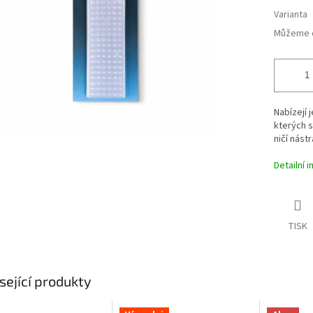
Varianta
Můžeme d
Nabízejí 
kterých se
ničí nástr
Detailní 
TISK
sející produkty