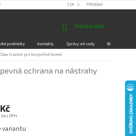
EKLAMACE A VRÁCENÍ ZBOŽÍ
DÁRKOVÉ POUKAZY
CZK
Přihlášení
PODMÍNKY COOKI
NÁKUPNÍ
Prázdný košík
KOŠÍK
dní podmínky
Kontakty
Zprávy od vody
Blog
Kame
Claw Cracker pro bezpečné lovení
pevná ochrana na nástrahy
 Kč
č bez DPH
e variantu