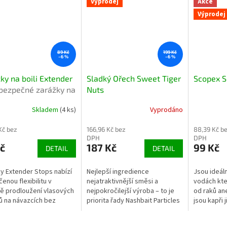
Výprodej
Akce
Výprodej
89 Kč
199 Kč
–6 %
–6 %
ky na boili Extender
Sladký Ořech Sweet Tiger
Scopex S
bezpečné zarážky na
Nuts
e pro pevné uchycení
Skladem
(4 ks)
Vyprodáno
Kč bez
166,96 Kč bez
88,39 Kč b
DPH
DPH
č
187 Kč
99 Kč
DETAIL
DETAIL
y Extender Stops nabízí
Nejlepší ingredience
Jsou ideál
enou flexibilitu v
nejatraktivnější směsi a
vodách kte
 prodloužení vlasových
nejpokročilejší výroba – to je
od raků an
ů na návazcích bez
priorita řady Nashbait Particles
jsou kapři 
ti jejich převázání, což
& Liquids. Španělské tygří
nevezmou 
je rychlou změnu z
ořechy té nejvyšší kvality.
neleží 24 h