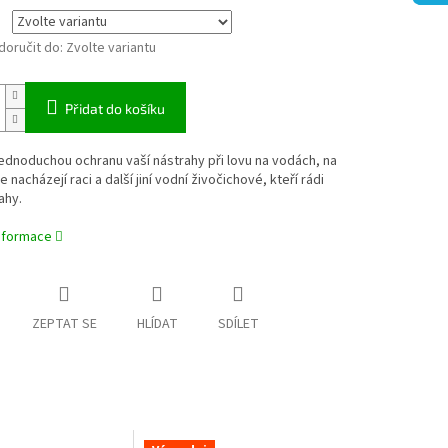
oručit do:
Zvolte variantu
Přidat do košíku
jednoduchou ochranu vaší nástrahy při lovu na vodách, na
 nacházejí raci a další jiní vodní živočichové, kteří rádi
ahy.
informace
ZEPTAT SE
HLÍDAT
SDÍLET