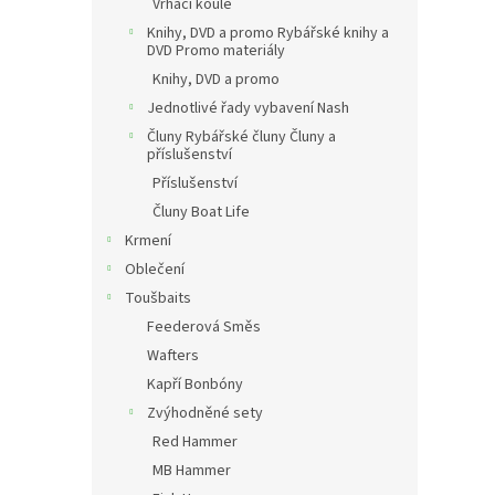
Vrhací koule
Knihy, DVD a promo Rybářské knihy a
DVD Promo materiály
Knihy, DVD a promo
Jednotlivé řady vybavení Nash
Čluny Rybářské čluny Čluny a
příslušenství
Příslušenství
Čluny Boat Life
Krmení
Oblečení
Toušbaits
Feederová Směs
Wafters
Kapří Bonbóny
Zvýhodněné sety
Red Hammer
MB Hammer