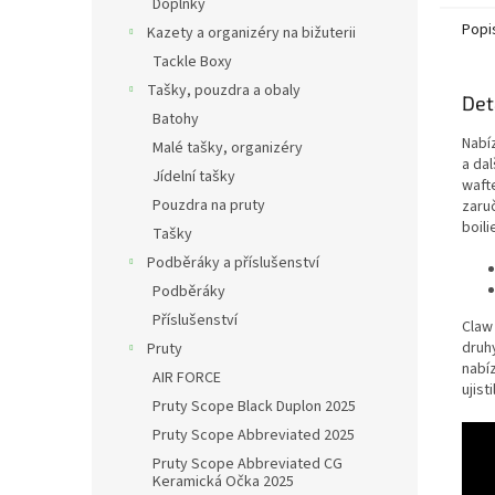
Doplňky
jedné..
Popi
Kazety a organizéry na bižuterii
Tackle Boxy
Tašky, pouzdra a obaly
Det
Batohy
Nabíz
Malé tašky, organizéry
a dal
Jídelní tašky
waft
Pouzdra na pruty
zaru
boili
Tašky
Podběráky a příslušenství
Podběráky
Příslušenství
Claw
druhy
Pruty
nabí
AIR FORCE
ujist
Pruty Scope Black Duplon 2025
Pruty Scope Abbreviated 2025
Pruty Scope Abbreviated CG
Keramická Očka 2025