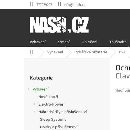
Přejít
777079297
info@nash.cz
na
obsah
Vybavení
Krmení
Oblečení
Toušbaits
Domů
Vybavení
Rybářská bižuterie
PVA
P
Och
o
Přeskočit
s
Claw
Kategorie
kategorie
t
r
Vybavení
Průměr
Neohod
a
hodnoce
Nové zboží
n
produkt
Elektro-Power
n
je
í
Náhradní díly a příslušenství
0,0
z
p
Sleep Systems
5
a
Bivaky a příslušenství
hvězdič