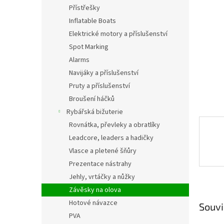
n
Přístřešky
e
Inflatable Boats
l
Elektrické motory a příslušenství
Spot Marking
Alarms
Navijáky a příslušenství
Pruty a příslušenství
Broušení háčků
Rybářská bižuterie
Rovnátka, převleky a obratlíky
Leadcore, leaders a hadičky
Vlasce a pletené šňůry
Prezentace nástrahy
Jehly, vrtáčky a nůžky
Závěsky na olova
Hotové návazce
Souvi
PVA