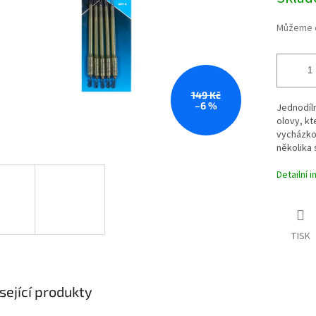
cena:
Můžeme d
149 Kč
–6 %
Jednodíln
olovy, kt
vycházkou
několika 
Detailní 
TISK
sející produkty