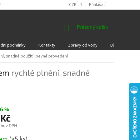
EKLAMACE A VRÁCENÍ ZBOŽÍ
DÁRKOVÉ POUKAZY
CZK
Přihlášení
PODMÍNKY COOKI
NÁKUPNÍ
Prázdný košík
KOŠÍK
dní podmínky
Kontakty
Zprávy od vody
Blog
Kame
ění, snadné použití, pevné provedení
tem
rychlé plnění, snadné
–6 %
 Kč
č bez DPH
dem
(>5 ks)