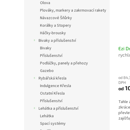
Olova
Plováky, markery a zakrmovací rakety
Návazcové Šňůrky
Korálky a Stopery
Háčky-brousky
Bivaky a příslušenství
Bivaky
Ezi D
rychl
Příslušenství
snadn
Podlážky, panely a přehozy
Gazebo
od 84,
Rybářská křesla
DPH
Indulgence Křesla
1
od
Ostatní Křesla
Příslušenství
Tahle 
zkráce
Lehátka a příslušenství
převle
Lehátka
zajišť
Spací systémy
olova 