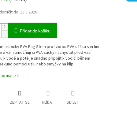
oručit do:
13.8.2026
Přidat do košíku
é trubičky PVA Bag Stem pro tvorbu PVA sáčku s in-line
eré vám umožňují si PVA sáčky nachystat před vaší
 k vodě a poté je snadno připojit k vodiči během
sekund pomocí uzlu nebo smyčky na klip.
informace
ZEPTAT SE
HLÍDAT
SDÍLET