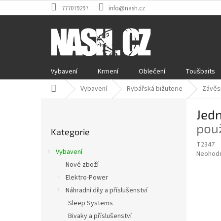
Přejít
777079297
info@nash.cz
na
obsah
Vybavení
Krmení
Oblečení
Toušbaits
Domů
Vybavení
Rybářská bižuterie
Závěs
P
Jed
o
Přeskočit
s
použ
Kategorie
kategorie
t
T2347
r
Vybavení
Průměr
Neohod
a
hodnoce
Nové zboží
n
produkt
Elektro-Power
n
je
í
Náhradní díly a příslušenství
0,0
z
p
Sleep Systems
5
a
Bivaky a příslušenství
hvězdič