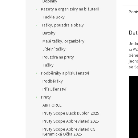
Doplňky
Kazety a organizéry na bižuterii
Popi
Tackle Boxy
Tašky, pouzdra a obaly
Det
Batohy
Malé tašky, organizéry
Jedn
Jídelní tašky
si PV
běhe
Pouzdra na pruty
jedn
Tašky
se S
Podběráky a příslušenství
Podběráky
Příslušenství
Pruty
AIR FORCE
Pruty Scope Black Duplon 2025
Pruty Scope Abbreviated 2025
Pruty Scope Abbreviated CG
Keramická Očka 2025