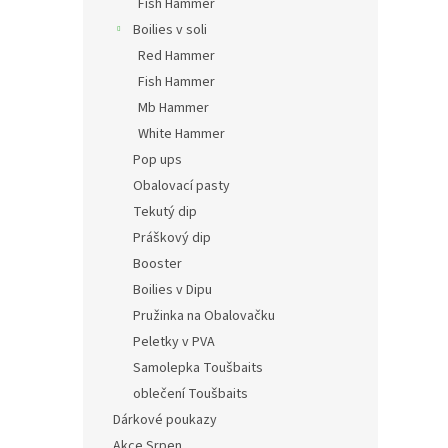
Fish Hammer
Boilies v soli
Red Hammer
Fish Hammer
Mb Hammer
White Hammer
Pop ups
Obalovací pasty
Tekutý dip
Práškový dip
Booster
Boilies v Dipu
Pružinka na Obalovačku
Peletky v PVA
Samolepka Toušbaits
oblečení Toušbaits
Dárkové poukazy
Akce Srpen