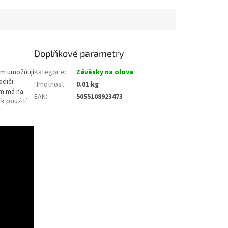
Doplňkové parametry
ám umožňují
Kategorie
:
Závěsky na olova
odiči
Hmotnost
:
0.01 kg
em má na
EAN
:
5055108923473
k použití