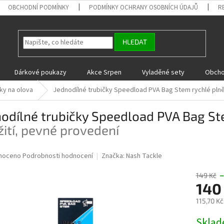
OBCHODNÍ PODMÍNKY
PODMÍNKY OCHRANY OSOBNÍCH ÚDAJŮ
R
HLEDAT
Dárkové poukazy
Akce Srpen
Vyladěné sety
Obcho
ky na olova
Jednodílné trubičky Speedload PVA Bag Stem
rychlé pln
nodílné trubičky Speedload PVA Bag S
ití, pevné provedení
né
noceno
Podrobnosti hodnocení
Značka:
Nash Tackle
ní
u
149 Kč
140
115,70 K
Měrná
Skla
ek.