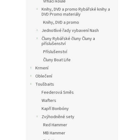
Vrhací koule
Knihy, DVD a promo Rybářské knihy a
DVD Promo materiály
Knihy, DVD a promo
Jednotlivé řady vybavení Nash
Čluny Rybářské čluny Čluny a
příslušenství
Příslušenství
Čluny Boat Life
Krmení
Oblečení
Toušbaits
Feederová Směs
Wafters
Kapří Bonbóny
Zvýhodněné sety
Red Hammer
MB Hammer