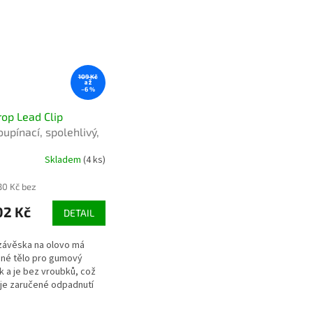
109 Kč
až
–6 %
rop Lead Clip
oupínací, spolehlivý,
é použití
Skladem
(4 ks)
30 Kč bez
02 Kč
DETAIL
závěska na olovo má
né tělo pro gumový
k a je bez vroubků, což
uje zaručené odpadnutí
z klipu závěsky.