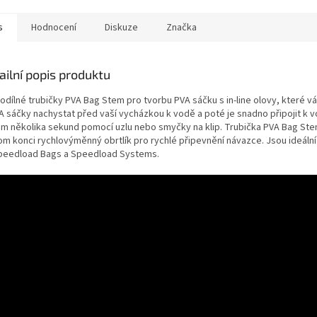
s
Hodnocení
Diskuze
Značka
ailní popis produktu
odílné trubičky PVA Bag Stem pro tvorbu PVA sáčku s in-line olovy, které v
A sáčky nachystat před vaší vycházkou k vodě a poté je snadno připojit k v
m několika sekund pomocí uzlu nebo smyčky na klip. Trubička PVA Bag St
om konci rychlovýměnný obrtlík pro rychlé připevnění návazce. Jsou ideální 
peedload Bags a Speedload Systems.