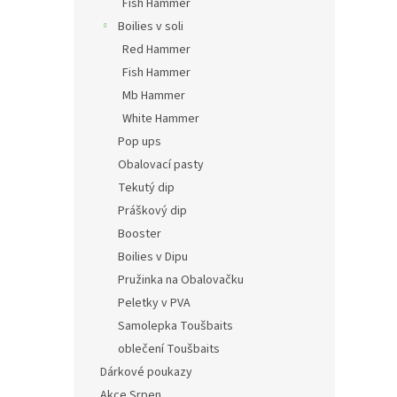
Fish Hammer
Boilies v soli
Red Hammer
Fish Hammer
Mb Hammer
White Hammer
Pop ups
Obalovací pasty
Tekutý dip
Práškový dip
Booster
Boilies v Dipu
Pružinka na Obalovačku
Peletky v PVA
Samolepka Toušbaits
oblečení Toušbaits
Dárkové poukazy
Akce Srpen