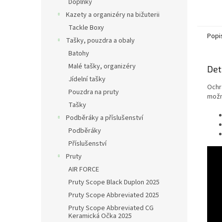
Doplňky
Kazety a organizéry na bižuterii
Tackle Boxy
Popi
Tašky, pouzdra a obaly
Batohy
Malé tašky, organizéry
Det
Jídelní tašky
Ochr
Pouzdra na pruty
možno
Tašky
Podběráky a příslušenství
Podběráky
Příslušenství
Pruty
AIR FORCE
Pruty Scope Black Duplon 2025
Pruty Scope Abbreviated 2025
Pruty Scope Abbreviated CG
Keramická Očka 2025