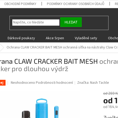
OBCHODNÍ PODMÍNKY
PODMÍNKY OCHRANY OSOBNÍCH ÚDAJŮ
R
HLEDAT
Dárkové poukazy
Akce Srpen
Vyladěné sety
Obcho
Ochrana CLAW CRACKER BAIT MESH
ochranná síťka na nástrahy Claw C
rana CLAW CRACKER BAIT MESH
ochra
ker pro dlouhou výdrž
Průměrné
Neohodnoceno
Podrobnosti hodnocení
Značka:
Nash Tackle
ej
hodnocení
produktu
od 269 K
je
od
0,0
od
164,4
z
5
Měrná
hvězdiček.