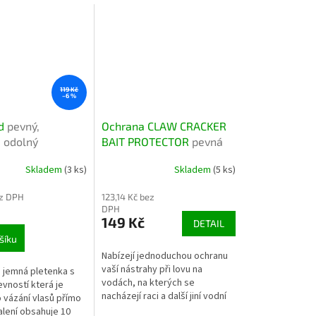
119 Kč
–6 %
id
pevný,
Ochrana CLAW CRACKER
í, odolný
BAIT PROTECTOR
pevná
ochrana na nástrahy Claw
Skladem
(3 ks)
Skladem
(5 ks)
Cracker pro bezpečné
lovení
ez DPH
123,14 Kč bez
DPH
149 Kč
DETAIL
šíku
Nabízejí jednoduchou ochranu
vaší nástrahy při lovu na
jemná pletenka s
vodách, na kterých se
vností která je
nacházejí raci a další jiní vodní
 vázání vlasů přímo
živočichové, kteří rádi ničí
alení obsahuje 10