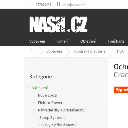
Přejít
777079297
info@nash.cz
na
obsah
Vybavení
Krmení
Oblečení
Toušbaits
Domů
Vybavení
Rybářská bižuterie
PVA
P
Och
o
Přeskočit
s
Crac
Kategorie
kategorie
t
r
Vybavení
Výprod
a
Nové zboží
n
Elektro-Power
n
í
Náhradní díly a příslušenství
p
Sleep Systems
a
Bivaky a příslušenství