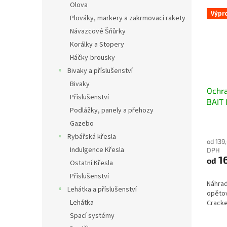
Olova
Výpr
Plováky, markery a zakrmovací rakety
Návazcové Šňůrky
Korálky a Stopery
Háčky-brousky
Bivaky a příslušenství
Bivaky
Ochr
Příslušenství
BAIT
Podlážky, panely a přehozy
náhra
Gazebo
síťky
nástr
Rybářská křesla
od 139
Indulgence Křesla
DPH
1
od
Ostatní Křesla
Příslušenství
Náhrad
Lehátka a příslušenství
opětov
Lehátka
Cracke
Spací systémy