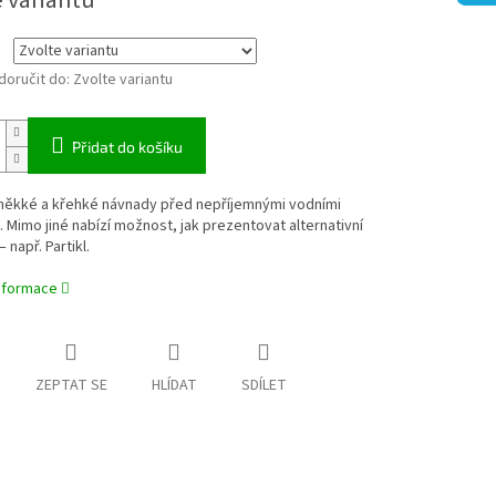
e variantu
oručit do:
Zvolte variantu
Přidat do košíku
měkké a křehké návnady před nepříjemnými vodními
. Mimo jiné nabízí možnost, jak prezentovat alternativní
 např. Partikl.
informace
ZEPTAT SE
HLÍDAT
SDÍLET