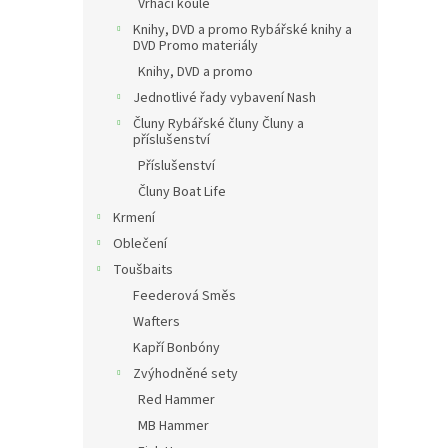
Vrhací koule
Knihy, DVD a promo Rybářské knihy a
DVD Promo materiály
Knihy, DVD a promo
Jednotlivé řady vybavení Nash
Čluny Rybářské čluny Čluny a
příslušenství
Příslušenství
Čluny Boat Life
Krmení
Oblečení
Toušbaits
Feederová Směs
Wafters
Kapří Bonbóny
Zvýhodněné sety
Red Hammer
MB Hammer