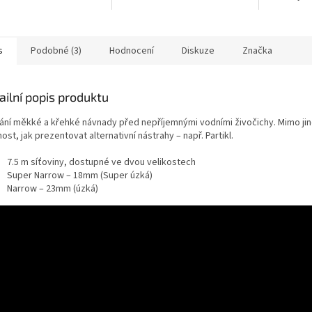
hrášku cizrny červené a žluté...
metrů.
s
Podobné (3)
Hodnocení
Diskuze
Značka
ailní popis produktu
ání měkké a křehké návnady před nepříjemnými vodními živočichy. Mimo jin
st, jak prezentovat alternativní nástrahy – např. Partikl.
7.5 m síťoviny, dostupné ve dvou velikostech
Super Narrow – 18mm (Super úzká)
Narrow – 23mm (úzká)