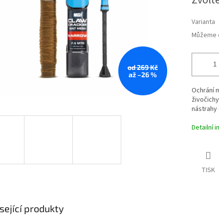
Zvolt
cena:
Varianta
Můžeme d
od 269 Kč
až –26 %
Ochrání 
živočichy
nástrahy –
Detailní 
TISK
sející produkty