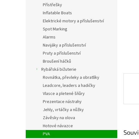
n
Přístřešky
e
Inflatable Boats
l
Elektrické motory a příslušenství
Spot Marking
Alarms
Navijáky a příslušenství
Pruty a příslušenství
Broušení háčků
Rybářská bižuterie
Rovnátka, převleky a obratlíky
Leadcore, leaders a hadičky
Vlasce a pletené šňůry
Prezentace nástrahy
Jehly, vrtáčky a nůžky
Závěsky na olova
Hotové návazce
Souvi
PVA