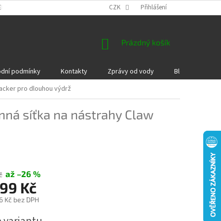
EKLAMACE A VRÁCENÍ ZBOŽÍ
DÁRKOVÉ POUKAZY
CZK
Přihlášení
PODMÍNKY COOKI
NÁKUPNÍ
Prázdný košík
KOŠÍK
dní podmínky
Kontakty
Zprávy od vody
Blog
Kame
racker pro dlouhou výdrž
nná síťka na nástrahy Claw
až –26 %
č
199 Kč
6 Kč
bez DPH