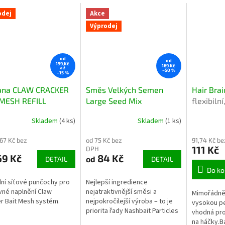
odej
Akce
Výprodej
od
od
199 Kč
169 Kč
až
–50 %
–15 %
ana CLAW CRACKER
Směs Velkých Semen
Hair Bra
 MESH REFILL
Large Seed Mix
flexibiln
dní náplň ochranné
Skladem
(4 ks)
Skladem
(1 ks)
 Claw Cracker pro
ahy
,67 Kč bez
od 75 Kč bez
91,74 Kč b
111 Kč
DPH
69 Kč
84 Kč
od
DETAIL
DETAIL
Do ko
ní síťové punčochy pro
Nejlepší ingredience
né naplnění Claw
nejatraktivnější směsi a
Mimořádně 
r Bait Mesh systém.
nejpokročilejší výroba – to je
vysokou pe
priorita řady Nashbait Particles
vhodná pro
& Liquids. Směs javorového
na háčky.B