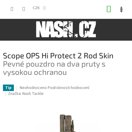
Přejít
NÁKUP
na
CZK
obsah
KOŠÍK
Scope OPS Hi Protect 2 Rod Skin
Pevné pouzdro na dva pruty s
vysokou ochranou
Průměrné
Neohodnoceno
Podrobnosti hodnocení
Tip
hodnocení
Značka:
Nash Tackle
produktu
je
0,0
z
5
hvězdiček.