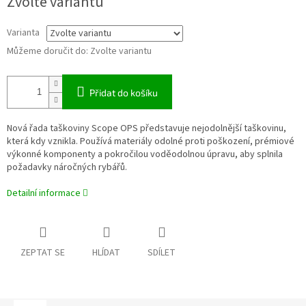
Zvolte variantu
cena:
Varianta
Můžeme doručit do:
Zvolte variantu
Přidat do košíku
Nová řada taškoviny Scope OPS představuje nejodolnější taškovinu,
která kdy vznikla. Používá materiály odolné proti poškození, prémiové
výkonné komponenty a pokročilou voděodolnou úpravu, aby splnila
požadavky náročných rybářů.
Detailní informace
ZEPTAT SE
HLÍDAT
SDÍLET