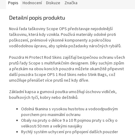
Popis
Hodnocení
Diskuze
Značka
Detailní popis produktu
Nová řada taškoviny Scope OPS představuje nejodolnější
taškovinu, která kdy vznikla. Používá materiály odolné proti
poškození, prémiové výkonné komponenty a pokročilou
voděodolnou úpravu, aby splnila požadavky náročných rybářů.
Pouzdra Hi Protect Rod Skins zajišťují bezpečnou ochranu všech
prutů řady Scope s multifunkčním designem. Díky suchým zipům
a přezkám na obou koncích pouzdra můžete okamžitě připevnit
další pouzdra Scope OPS 1 Rod Skins nebo Stink Bags, což
umožňuje přenášet více prutů než kdy dříve.
Základní kapsa a gumová poutka umožňují úschovu vidliček,
bouřkových tyčí, kobry nebo deštníků.
Odolná tkanina s vysokou hustotou a vodoodpudivým
povrchem pro maximální ochranu
Obaly na pruty o délce 9 a 10 ft pojmou pruty s očky o
velikosti 50 mm a velkými navijáky
Rychlý systém uchycení pro připojení dalších pouzder