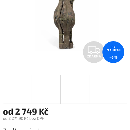
Z
Po
registraci
ZDARMA
–6 %
D
A
R
M
A
od
2 749 Kč
od
2 271,90 Kč
bez DPH
Měrná