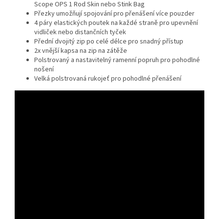
Scope OPS 1 Rod Skin nebo Stink Bag
Přezky umožňují spojování pro přenášení více pouzder
4 páry elastických poutek na každé straně pro upevnění
vidliček nebo distančních tyček
Přední dvojitý zip po celé délce pro snadný přístup
2x vnější kapsa na zip na zátěže
Polstrovaný a nastavitelný ramenní popruh pro pohodlné
nošení
Velká polstrovaná rukojeť pro pohodlné přenášení