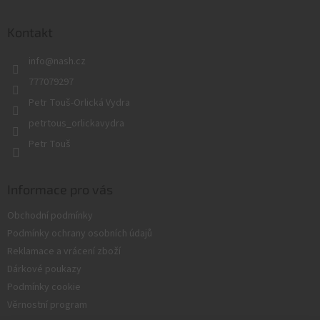
á
p
a
Kontakt
t
info
@
nash.cz
í
777079297
Petr Touš-Orlická Vydra
petrtous_orlickavydra
Petr Touš
Informace pro vás
Obchodní podmínky
Podmínky ochrany osobních údajů
Reklamace a vrácení zboží
Dárkové poukazy
Podmínky cookie
Věrnostní program