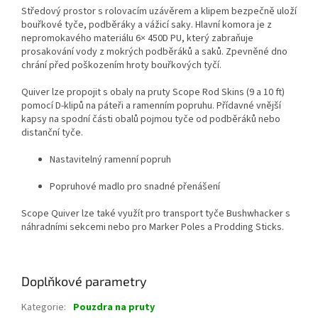
Středový prostor s rolovacím uzávěrem a klipem bezpečně uloží
bouřkové tyče, podběráky a vážicí saky. Hlavní komora je z
nepromokavého materiálu 6× 450D PU, který zabraňuje
prosakování vody z mokrých podběráků a saků. Zpevněné dno
chrání před poškozením hroty bouřkových tyčí.
Quiver lze propojit s obaly na pruty Scope Rod Skins (9 a 10 ft)
pomocí D-klipů na páteři a ramenním popruhu. Přídavné vnější
kapsy na spodní části obalů pojmou tyče od podběráků nebo
distanční tyče.
Nastavitelný ramenní popruh
Popruhové madlo pro snadné přenášení
Scope Quiver lze také využít pro transport tyče Bushwhacker s
náhradními sekcemi nebo pro Marker Poles a Prodding Sticks.
Doplňkové parametry
Kategorie
:
Pouzdra na pruty