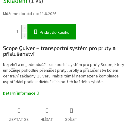
Skladem
(1 ks)
cena:
Můžeme doručit do:
11.8.2026
Přidat do košíku
Scope Quiver – transportní systém pro pruty a
příslušenství
Nejlehčí a nejjednodušší transportní systém pro pruty Scope, který
umožňuje pohodlně přenášet pruty, brolly a příslušenství kolem
centrální základny Quiveru. Nabízí téměř neomezené kombinace
uspořádání podle individuálních potřeb každého rybáře.
Detailní informace
ZEPTAT SE
HLÍDAT
SDÍLET