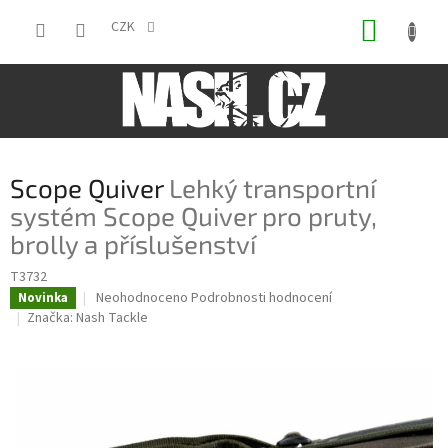
Přejít
NÁKUP
na
CZK
obsah
KOŠÍK
Scope Quiver
Lehký transportní
systém Scope Quiver pro pruty,
brolly a příslušenství
T3732
Průměrné
Neohodnoceno
Podrobnosti hodnocení
Novinka
hodnocení
Značka:
Nash Tackle
produktu
je
0,0
z
5
hvězdiček.