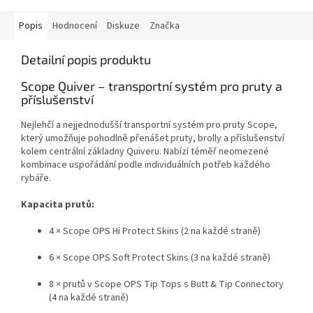
Popis
Hodnocení
Diskuze
Značka
Detailní popis produktu
Scope Quiver – transportní systém pro pruty a
příslušenství
Nejlehčí a nejjednodušší transportní systém pro pruty Scope,
který umožňuje pohodlně přenášet pruty, brolly a příslušenství
kolem centrální základny Quiveru. Nabízí téměř neomezené
kombinace uspořádání podle individuálních potřeb každého
rybáře.
Kapacita prutů:
4 × Scope OPS Hi Protect Skins (2 na každé straně)
6 × Scope OPS Soft Protect Skins (3 na každé straně)
8 × prutů v Scope OPS Tip Tops s Butt & Tip Connectory
(4 na každé straně)