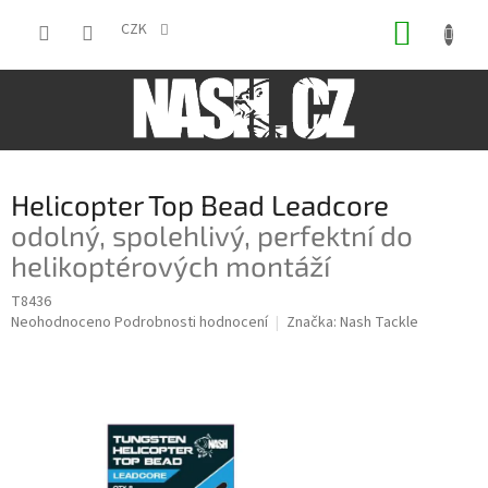
Přejít
NÁKUP
na
CZK
obsah
KOŠÍK
Helicopter Top Bead Leadcore
odolný, spolehlivý, perfektní do
helikoptérových montáží
T8436
Průměrné
Neohodnoceno
Podrobnosti hodnocení
Značka:
Nash Tackle
hodnocení
produktu
je
0,0
z
5
hvězdiček.