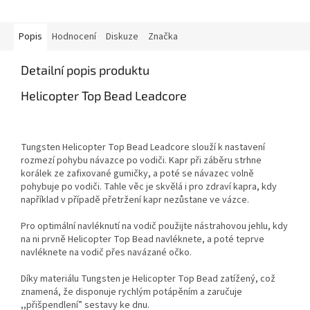
Popis
Hodnocení
Diskuze
Značka
Detailní popis produktu
Helicopter Top Bead Leadcore
Tungsten Helicopter Top Bead Leadcore slouží k nastavení
rozmezí pohybu návazce po vodiči. Kapr při záběru strhne
korálek ze zafixované gumičky, a poté se návazec volně
pohybuje po vodiči. Tahle věc je skvělá i pro zdraví kapra, kdy
například v případě přetržení kapr nezůstane ve vázce.
Pro optimální navléknutí na vodič použijte nástrahovou jehlu, kdy
na ni prvně Helicopter Top Bead navléknete, a poté teprve
navléknete na vodič přes navázané očko.
Díky materiálu Tungsten je Helicopter Top Bead zatížený, což
znamená, že disponuje rychlým potápěním a zaručuje
,,přišpendlení” sestavy ke dnu.