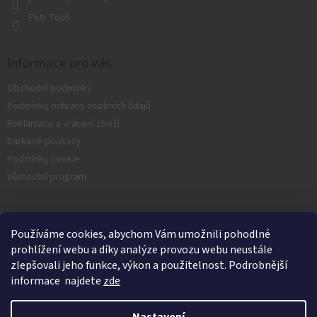
Petr Touš
Informace pro vás
Obchodní podmínky
Podmínky ochrany osobních údajů
Reklamace a vrácení zboží
Dárkové poukazy
Podmínky cookie
Věrnostní program
Facebook
Používáme cookies, abychom Vám umožnili pohodlné
prohlížení webu a díky analýze provozu webu neustále
zlepšovali jeho funkce, výkon a použitelnost. Podrobnější
informace najdete
zde