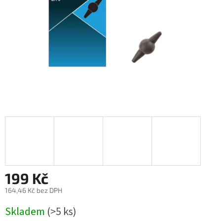
199 Kč
164,46 Kč bez DPH
Měrná
Skladem
(>5 ks)
cena: