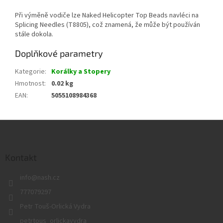
Při výměně vodiče lze Naked Helicopter Top Beads navléci na
Splicing Needles (T8805), což znamená, že může být používán
stále dokola.
Doplňkové parametry
Kategorie
:
Korálky a Stopery
Hmotnost
:
0.02 kg
EAN
:
5055108984368
Z
á
p
a
Kontakt
t
info
@
nash.cz
í
777079297
Petr Touš-Orlická Vydra
petrtous_orlickavydra