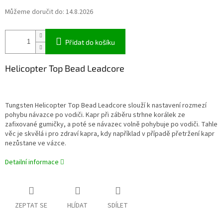
Můžeme doručit do:
14.8.2026
Přidat do košíku
Helicopter Top Bead Leadcore
Tungsten Helicopter Top Bead Leadcore slouží k nastavení rozmezí
pohybu návazce po vodiči. Kapr při záběru strhne korálek ze
zafixované gumičky, a poté se návazec volně pohybuje po vodiči. Tahle
věc je skvělá i pro zdraví kapra, kdy například v případě přetržení kapr
nezůstane ve vázce.
Detailní informace
ZEPTAT SE
HLÍDAT
SDÍLET