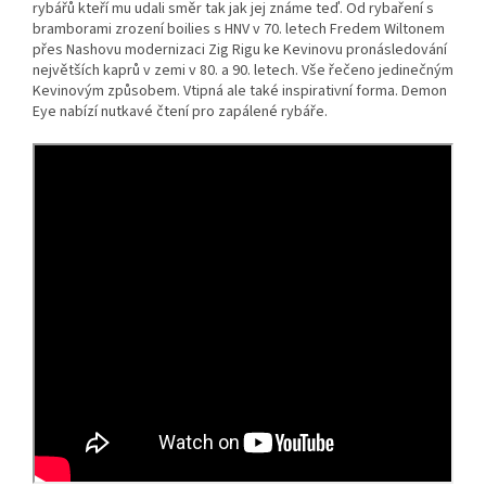
rybářů kteří mu udali směr tak jak jej známe teď. Od rybaření s
bramborami zrození boilies s HNV v 70. letech Fredem Wiltonem
přes Nashovu modernizaci Zig Rigu ke Kevinovu pronásledování
největších kaprů v zemi v 80. a 90. letech. Vše řečeno jedinečným
Kevinovým způsobem. Vtipná ale také inspirativní forma. Demon
Eye nabízí nutkavé čtení pro zapálené rybáře.