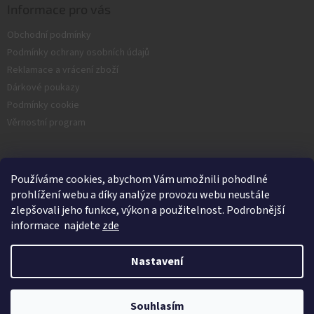
Informace pro vás
Obchodní podmínky
Podmínky ochrany osobních údajů
Reklamace a vrácení zboží
Dárkové poukazy
Podmínky cookie
Věrnostní program
Facebook
Používáme cookies, abychom Vám umožnili pohodlné
prohlížení webu a díky analýze provozu webu neustále
zlepšovali jeho funkce, výkon a použitelnost. Podrobnější
informace najdete
zde
Nastavení
Vytvořil Shoptet
Souhlasím
Copyright 2026
Nash.cz
. Všechna práva vyhrazena.