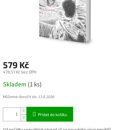
579 Kč
478,51 Kč bez DPH
Měrná
Skladem
(1 ks)
cena:
Můžeme doručit do:
13.8.2026
Přidat do košíku
Od počátku speciálních návnad až po novodobý vývoj největší