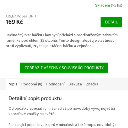
Skladem
(>5 ks)
139,67 Kč bez DPH
169 Kč
DETAIL
Jedinečný tvar háčku Claw nyní přichází s prodlouženým zahnutím
raménka pod úhlem 35 stupňů. Tento design zlepšuje vlastnosti
proti vyplivnutí, zrychluje otáčení háčku a zejména...
ZOBRAZIT VŠECHNY SOUVISEJÍCÍ PRODUKTY
Popis
Podobné (8)
Hodnocení
Diskuze
Značka
Detailní popis produktu
Od počátku speciálních návnad až po novodobý vývoj největší
kaprařské značky na světě.
Fascinující popis lovu kaprů v minulosti a také popis novodobých