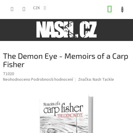
Přejít
NÁKUP
na
CZK
obsah
KOŠÍK
The Demon Eye - Memoirs of a Carp
Fisher
T1020
Průměrné
Neohodnoceno
Podrobnosti hodnocení
Značka:
Nash Tackle
hodnocení
produktu
je
0,0
z
5
hvězdiček.