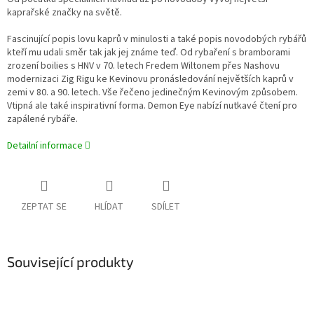
kaprařské značky na světě.
Fascinující popis lovu kaprů v minulosti a také popis novodobých rybářů
kteří mu udali směr tak jak jej známe teď. Od rybaření s bramborami
zrození boilies s HNV v 70. letech Fredem Wiltonem přes Nashovu
modernizaci Zig Rigu ke Kevinovu pronásledování největších kaprů v
zemi v 80. a 90. letech. Vše řečeno jedinečným Kevinovým způsobem.
Vtipná ale také inspirativní forma. Demon Eye nabízí nutkavé čtení pro
zapálené rybáře.
Detailní informace
ZEPTAT SE
HLÍDAT
SDÍLET
Související produkty