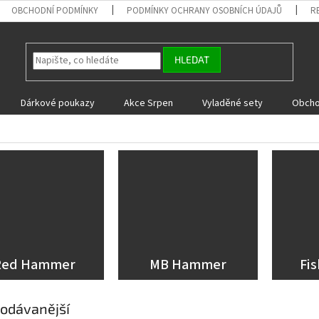
OBCHODNÍ PODMÍNKY
PODMÍNKY OCHRANY OSOBNÍCH ÚDAJŮ
R
HLEDAT
Dárkové poukazy
Akce Srpen
Vyladěné sety
Obcho
Red Hammer
MB Hammer
Fi
odávanější