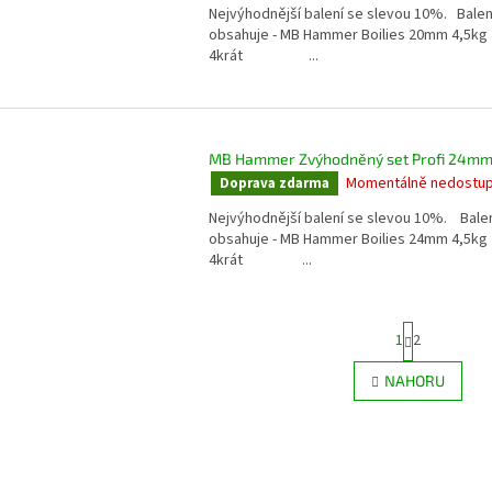
Nejvýhodnější balení se slevou 10%. Balen
obsahuje - MB Hammer Boilies 20mm 4,5kg
4krát ...
MB Hammer Zvýhodněný set Profi 24m
Momentálně nedostu
Doprava zdarma
Nejvýhodnější balení se slevou 10%. Bale
obsahuje - MB Hammer Boilies 24mm 4,5kg
4krát ...
S
1
2
t
r
O
NAHORU
á
v
n
l
k
á
o
d
v
a
á