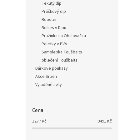
o
k
Tekutý dip
d
t
Práškový dip
u
ů
Booster
k
Boilies v Dipu
t
Pružinka na Obalovačku
ů
Peletky v PVA
Samolepka Toušbaits
oblečení Toušbaits
Dárkové poukazy
Akce Srpen
Vyladěné sety
Cena
1277
Kč
9491
Kč