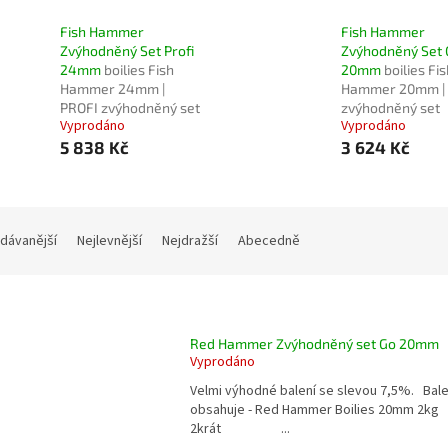
Fish Hammer
Fish Hammer
Zvýhodněný Set Profi
Zvýhodněný Set 
24mm
boilies Fish
20mm
boilies Fi
Hammer 24mm |
Hammer 20mm |
PROFI zvýhodněný set
zvýhodněný set
Vyprodáno
Vyprodáno
5 838 Kč
3 624 Kč
dávanější
Nejlevnější
Nejdražší
Abecedně
Red Hammer Zvýhodněný set Go 20mm
Vyprodáno
Velmi výhodné balení se slevou 7,5%. Bale
obsahuje - Red Hammer Boilies 20mm 2kg
2krát ...