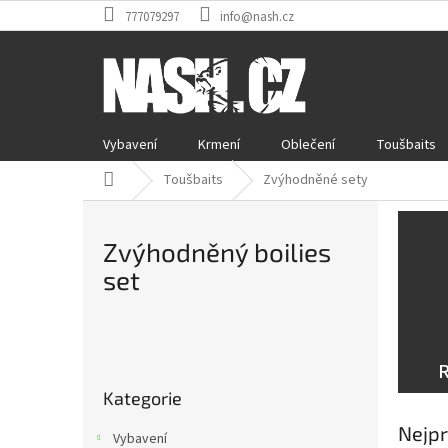
Přejít
777079297
info@nash.cz
na
obsah
Vybavení
Krmení
Oblečení
Toušbaits
Domů
Toušbaits
Zvýhodněné sety
Zvýhodněný boilies
set
P
o
Přeskočit
s
Kategorie
kategorie
t
r
Nejpr
Vybavení