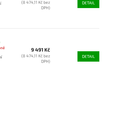
(8 474,11 Kč bez
DETAIL
í
DPH)
m
pné
9 491 Kč
(8 474,11 Kč bez
DETAIL
ní
DPH)