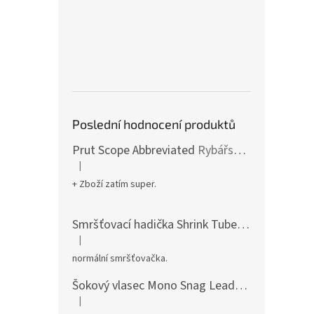
Poslední hodnocení produktů
Prut Scope Abbreviated
Rybářské pruty s krátkým dělením a zkrácenou rukojetí
|
Hodnocení produktu je 5 z 5 hvězdiček.
+ Zboží zatím super.
Smršťovací hadička Shrink Tube
pro dokonalé
|
Hodnocení produktu je 5 z 5 hvězdiček.
normální smršťovačka.
Šokový vlasec Mono Snag Leader
pevný mono v
|
Hodnocení produktu je 5 z 5 hvězdiček.