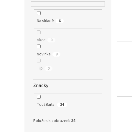
Na skladě
6
Akce
0
Novinka
8
Tip
0
Značky
ToušBaits
24
Položek k zobrazení:
24