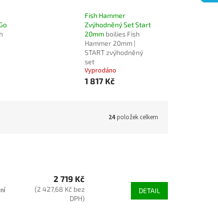
Fish Hammer
Go
Zvýhodněný Set Start
sh
20mm
boilies Fish
Hammer 20mm |
START zvýhodněný
set
Vyprodáno
1 817 Kč
24
položek celkem
2 719 Kč
(2 427,68 Kč bez
ní
DETAIL
DPH)