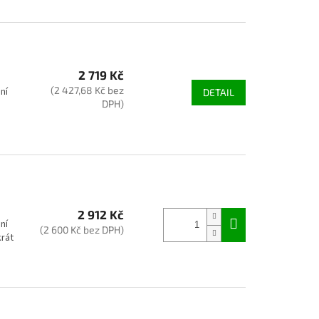
2 719 Kč
(2 427,68 Kč bez
ní
DETAIL
DPH)
2 912 Kč
ní
(2 600 Kč bez DPH)
rát