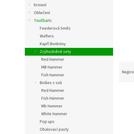
a
Krmení
n
Oblečení
n
í
Toušbaits
p
Feederová Směs
a
Wafters
n
Kapří Bonbóny
e
Zvýhodněné sety
l
Red Hammer
Ř
MB Hammer
a
Nejpro
Fish Hammer
z
Boilies v soli
e
V
Red Hammer
n
ý
í
Fish Hammer
p
p
Mb Hammer
i
r
White Hammer
s
o
Pop ups
p
d
Obalovací pasty
r
u