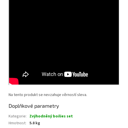
Na tento produkt se nevzahuje věrností sleva.
Doplňkové parametry
Kategorie
:
Zvýhodněný boilies set
Hmotnost
:
5.8 kg