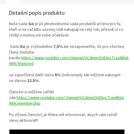
Detailní popis produktu
Naše sada
Go
je již plnohodnotná sada produktů určena pro ty,
kteří si na začátku sezony rádi nakupují na celý rok, přesně ví co
chtějí a mohou od sebe očekávat.
Sada
Go
je zvýhodněna
7,5%
.ale nezapomeňte, že pro všechny
členy Youtube
kanálu
https://www.youtube.com/channel/UCdmmOUElpsTLex6Klxl-
ARA/featured
se započítává další sleva
5%
. Dohromady tak můžete nakoupit
se slevou
12.5%.
Členství si můžete zařídit
zde:
https://www.youtube.com/channel/UCdmmOUElpsTLex6Klxl-
ARA/membership
Po zřízení členství, je třeba mě informovat, abych vám ručně
slevu aktivoval!!!