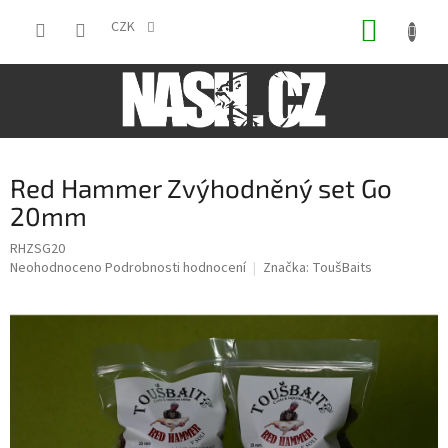
Přejít
NÁKUP
na
CZK
obsah
KOŠÍK
Red Hammer Zvýhodněný set Go
20mm
RHZSG20
Průměrné
Neohodnoceno
Podrobnosti hodnocení
Značka:
ToušBaits
hodnocení
produktu
je
0,0
z
5
hvězdiček.