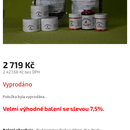
2 719 Kč
2 427,68 Kč bez DPH
Měrná
Vyprodáno
cena:
Položka byla vyprodána…
Velmi výhodné balení se slevou 7,5%.