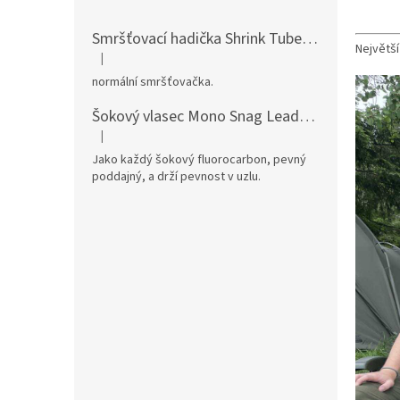
Smršťovací hadička Shrink Tube
pro dokonalé
Největší
|
Hodnocení produktu je 5 z 5 hvězdiček.
normální smršťovačka.
Šokový vlasec Mono Snag Leader
pevný mono v
|
Hodnocení produktu je 5 z 5 hvězdiček.
Jako každý šokový fluorocarbon, pevný
poddajný, a drží pevnost v uzlu.