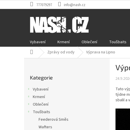
Přejít
777079297
info@nash.cz
na
obsah
Vybavení
Krmení
Oblečení
Toušbaits
Domů
Zprávy od vody
Výprava na Lipno
P
Výp
o
Přeskočit
s
Kategorie
kategorie
24.9.202
t
r
Tato vý
Vybavení
a
týdne mi
Krmení
n
sbalil a 
Oblečení
n
í
Toušbaits
p
Feederová Směs
a
Wafters