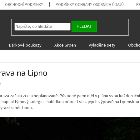
OBCHODNÍ PODMÍNKY
PODMÍNKY OCHRANY OSOBNÍCH ÚDAJŮ
R
HLEDAT
Dárkové poukazy
Akce Srpen
Vyladěné sety
Obcho
rava na Lipno
4
prava začala zcela neplánovaně. Původně jsem měl v plánu svou každoroční
 napsal týmový kolega s nabídkou připojit se k jejich výpravě na Lipenskou 
vyrazil směr Lipno.