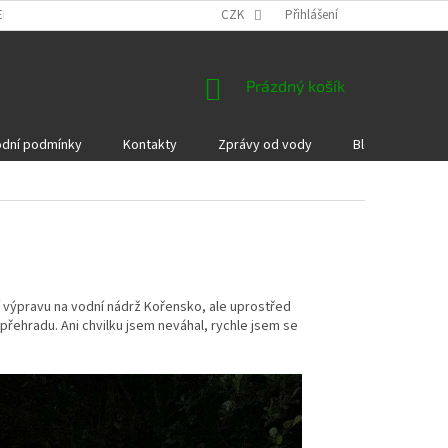
EKLAMACE A VRÁCENÍ ZBOŽÍ
DÁRKOVÉ POUKAZY
CZK
Přihlášení
PODMÍNKY COOKI
NÁKUPNÍ
Prázdný košík
KOŠÍK
dní podmínky
Kontakty
Zprávy od vody
Blog
Kame
 výpravu na vodní nádrž Kořensko, ale uprostřed
přehradu. Ani chvilku jsem neváhal, rychle jsem se