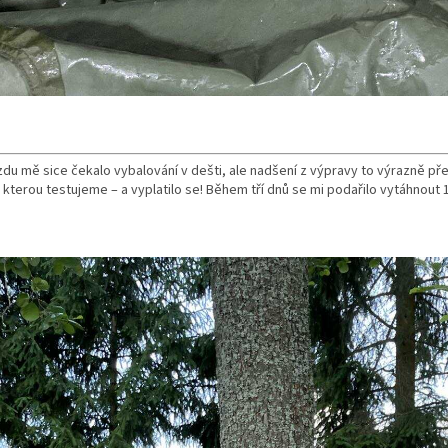
zdu mě sice čekalo vybalování v dešti, ale nadšení z výpravy to výrazně pře
 kterou testujeme – a vyplatilo se! Během tří dnů se mi podařilo vytáhnout 1