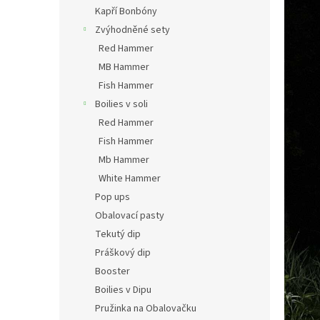
n
Kapří Bonbóny
e
Zvýhodněné sety
l
Red Hammer
MB Hammer
Fish Hammer
Boilies v soli
Red Hammer
Fish Hammer
Mb Hammer
White Hammer
Pop ups
Obalovací pasty
Tekutý dip
Práškový dip
Booster
Boilies v Dipu
Pružinka na Obalovačku