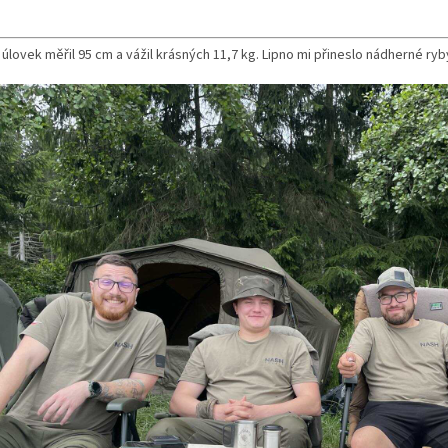
 maskování montáže
 úlovek měřil 95 cm a vážil krásných 11,7 kg. Lipno mi přineslo nádherné ryb
lasec pro šokové zatížení