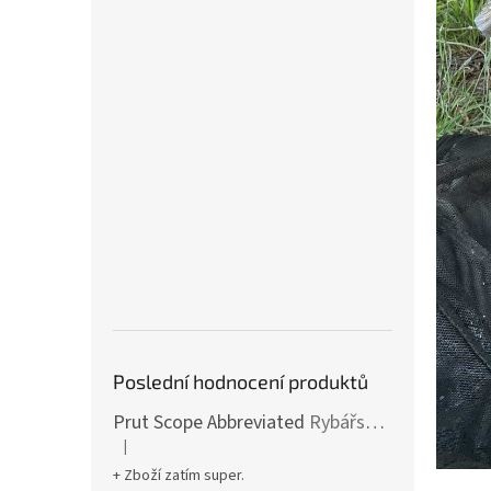
Poslední hodnocení produktů
Prut Scope Abbreviated
Rybářské pruty s krátkým dělením a zkrácenou rukojetí
|
Hodnocení produktu je 5 z 5 hvězdiček.
+ Zboží zatím super.