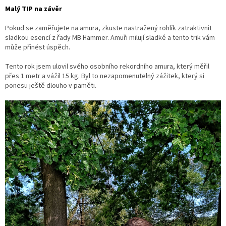
Malý TIP na závěr
Pokud se zaměřujete na amura, zkuste nastražený rohlík zatraktivnit
sladkou esencí z řady MB Hammer. Amuři milují sladké a tento trik vám
může přinést úspěch.
Tento rok jsem ulovil svého osobního rekordního amura, který měřil
přes 1 metr a vážil 15 kg. Byl to nezapomenutelný zážitek, který si
ponesu ještě dlouho v paměti.