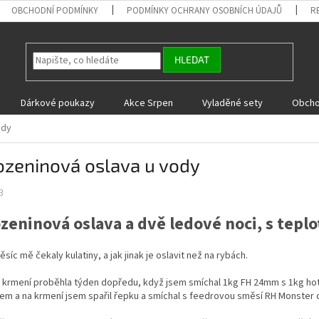
OBCHODNÍ PODMÍNKY
PODMÍNKY OCHRANY OSOBNÍCH ÚDAJŮ
R
HLEDAT
Dárkové poukazy
Akce Srpen
Vyladěné sety
Obcho
ody
ozeninová oslava u vody
3
zeninová oslava a dvě ledové noci, s tep
síc mě čekaly kulatiny, a jak jinak je oslavit než na rybách.
a krmení proběhla týden dopředu, když jsem smíchal 1kg FH 24mm s 1kg h
m a na krmení jsem spařil řepku a smíchal s feedrovou směsí RH Monster 