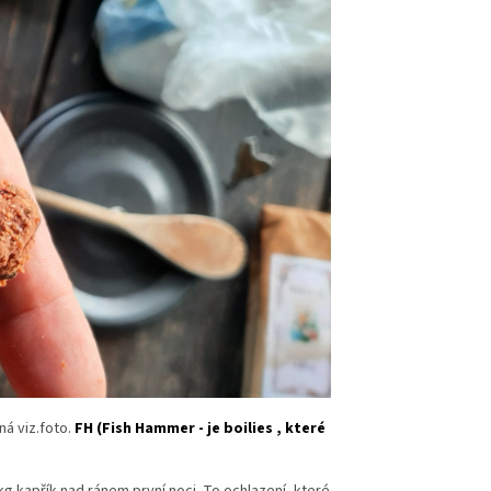
ná viz.foto.
FH (Fish Hammer - je boilies , které
g kapřík nad ránem první noci. To ochlazení, které