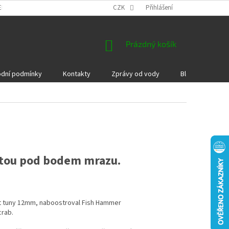
EKLAMACE A VRÁCENÍ ZBOŽÍ
DÁRKOVÉ POUKAZY
CZK
Přihlášení
PODMÍNKY COOKI
NÁKUPNÍ
Prázdný košík
KOŠÍK
dní podmínky
Kontakty
Zprávy od vody
Blog
Kame
lotou pod bodem mrazu.
ot tuny 12mm, naboostroval Fish Hammer
crab.