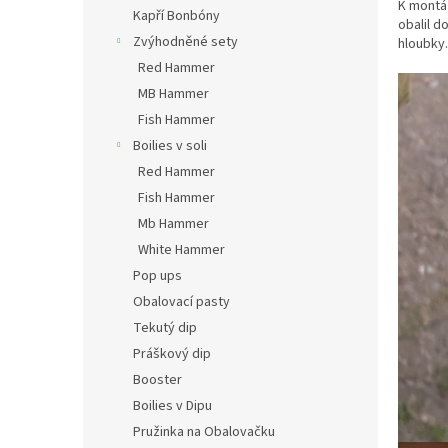
n
K montáž
Kapří Bonbóny
obalil d
e
Zvýhodněné sety
hloubky.
l
Red Hammer
MB Hammer
Fish Hammer
Boilies v soli
Red Hammer
Fish Hammer
Mb Hammer
White Hammer
Pop ups
Obalovací pasty
Tekutý dip
Práškový dip
Booster
Boilies v Dipu
Pružinka na Obalovačku