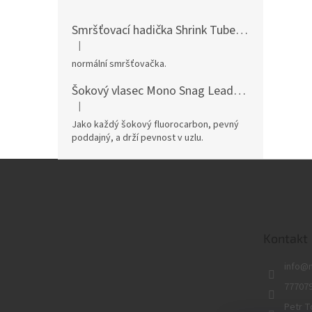
Smršťovací hadička Shrink Tube
pro dokonalé
|
Hodnocení produktu je 5 z 5 hvězdiček.
normální smršťovačka.
Šokový vlasec Mono Snag Leader
pevný mono v
|
Hodnocení produktu je 5 z 5 hvězdiček.
Jako každý šokový fluorocarbon, pevný
poddajný, a drží pevnost v uzlu.
Z
á
p
a
t
Kontakt
í
info
@
77707
Petr T