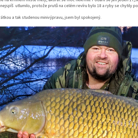
e nejspíš utlumilo, protože prutů na celém revíru bylo 18 a ryby se chytily 
rátkou a tak studenou minivýpravu, jsem byl spokojený.