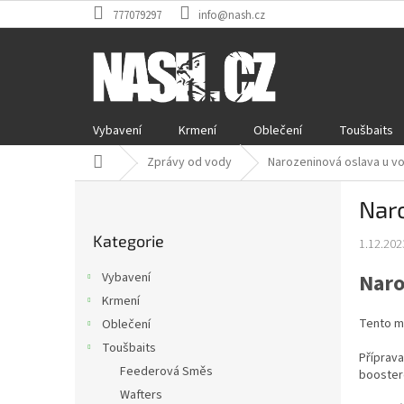
Přejít
777079297
info@nash.cz
na
obsah
Vybavení
Krmení
Oblečení
Toušbaits
Domů
Zprávy od vody
Narozeninová oslava u v
P
Nar
o
Přeskočit
s
Kategorie
kategorie
1.12.202
t
r
Naro
Vybavení
a
Krmení
n
Tento mě
Oblečení
n
í
Toušbaits
Příprav
p
Feederová Směs
boostere
a
Wafters