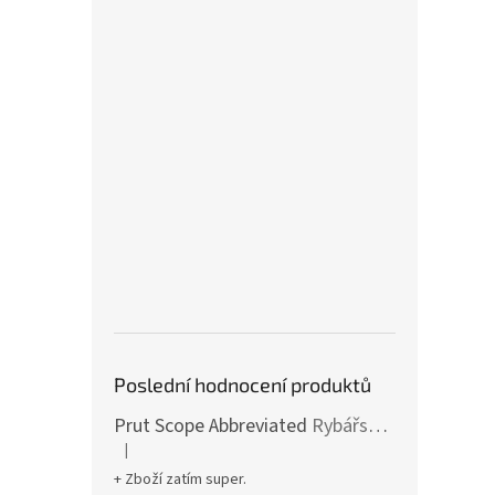
Poslední hodnocení produktů
Prut Scope Abbreviated
Rybářské pruty s krátkým dělením a zkrácenou rukojetí
|
Hodnocení produktu je 5 z 5 hvězdiček.
+ Zboží zatím super.