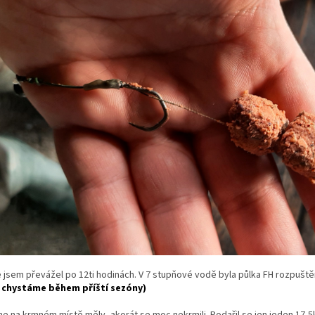
jsem převážel po 12ti hodinách. V 7 stupňové vodě byla půlka FH rozpuště
 chystáme během příští sezóny)
e na krmném místě měly, akorát se moc nekrmili. Podařil se jen jeden 17,5k