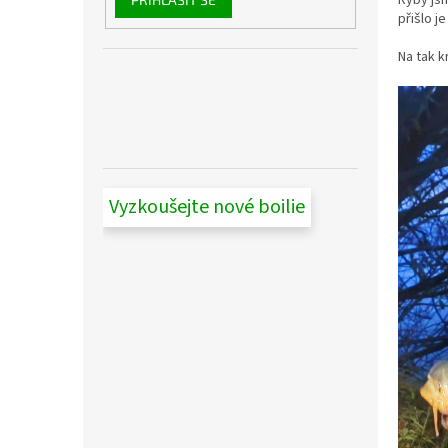
přišlo j
Na tak k
Vyzkoušejte nové boilie