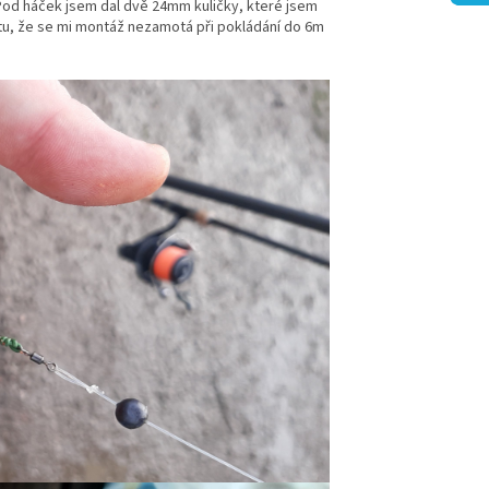
 Pod háček jsem dal dvě 24mm kuličky, které jsem
totu, že se mi montáž nezamotá při pokládání do 6m