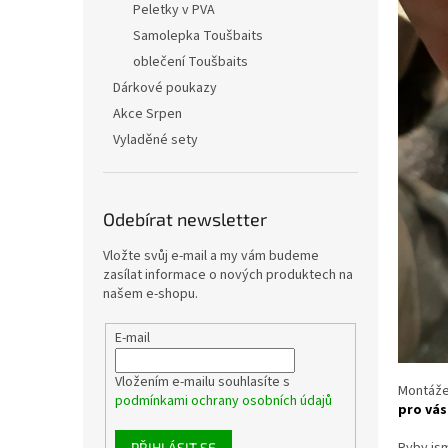
Peletky v PVA
Samolepka Toušbaits
oblečení Toušbaits
Dárkové poukazy
Akce Srpen
Vyladěné sety
Odebírat newsletter
Vložte svůj e-mail a my vám budeme
zasílat informace o nových produktech na
našem e-shopu.
E-mail
Vložením e-mailu souhlasíte s
Montáže 
podmínkami ochrany osobních údajů
pro vás
Ryby jsm
PŘIHLÁSIT SE