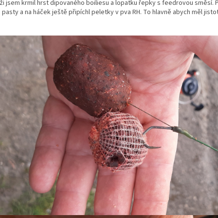
i jsem krmil hrst dipovaného boiliesu a lopatku řepky s feedrovou směsí.
o pasty a na háček ještě připíchl peletky v pva RH. To hlavně abych měl jis