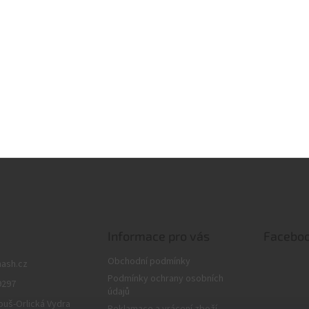
 maskování montáže
lasec pro šokové zatížení
Informace pro vás
Facebo
Obchodní podmínky
nash.cz
Podmínky ochrany osobních
9297
údajů
ouš-Orlická Vydra