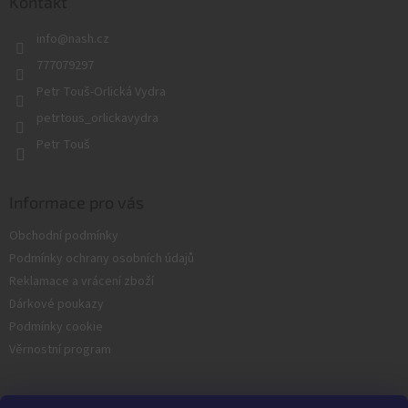
a
Kontakt
r
t
v
info
@
nash.cz
í
k
y
777079297
v
Petr Touš-Orlická Vydra
ý
p
petrtous_orlickavydra
i
Petr Touš
s
u
Informace pro vás
Obchodní podmínky
Podmínky ochrany osobních údajů
Reklamace a vrácení zboží
Dárkové poukazy
Podmínky cookie
Věrnostní program