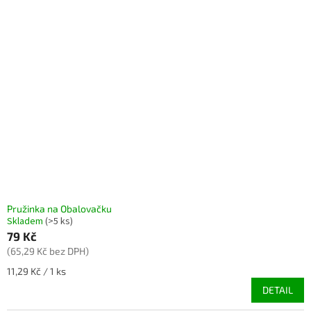
Pružinka na Obalovačku
Skladem
(>5 ks)
79 Kč
(65,29 Kč bez DPH)
Měrná
11,29 Kč / 1 ks
cena:
DETAIL