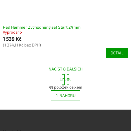
Red Hammer Zvýhodněný set Start 24mm
Vyprodáno
1 539 Kč
(1 374,11 Kč bez DPH)
DETAIL
NAČÍST 8 DALŠÍCH
S
1
5
6
t
O
r
68
položek celkem
v
á
l
NAHORU
n
á
k
d
o
v
Z
a
á
c
á
n
í
p
í
p