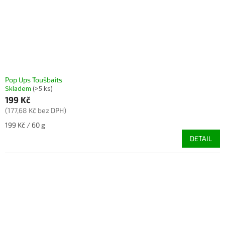
d
u
k
t
ů
Pop Ups Toušbaits
Skladem
(>5 ks)
199 Kč
(177,68 Kč bez DPH)
Měrná
199 Kč / 60 g
cena:
DETAIL