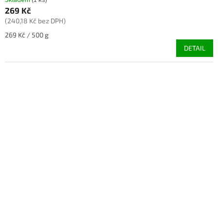
269 Kč
(240,18 Kč bez DPH)
Měrná
269 Kč / 500 g
cena:
DETAIL