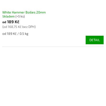
White Hammer Boilies 20mm
Skladem
(>5 ks)
189 Kč
od
(od 168,75 Kč bez DPH)
Měrná
od 189 Kč / 0.5 kg
cena:
DETAIL