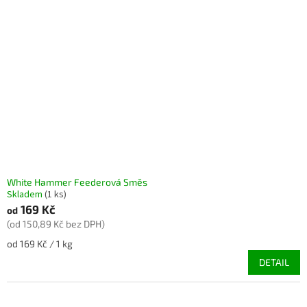
White Hammer Feederová Směs
Skladem
(1 ks)
169 Kč
od
(od 150,89 Kč bez DPH)
Měrná
od 169 Kč / 1 kg
cena:
DETAIL