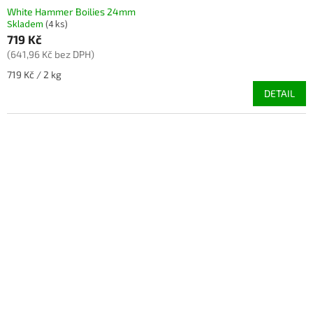
White Hammer Boilies 24mm
Skladem
(4 ks)
719 Kč
(641,96 Kč bez DPH)
Měrná
719 Kč / 2 kg
cena:
DETAIL