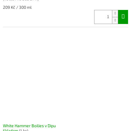
Měrná
209 Kč / 300 ml
cena:
White Hammer Boilies v Dipu
Skladem
(1 ks)