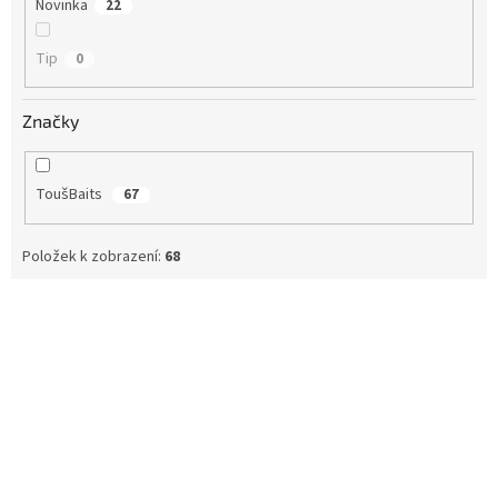
Novinka
22
Tip
0
Značky
ToušBaits
67
Položek k zobrazení:
68
V
ý
p
i
s
p
r
o