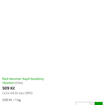
Red Hammer Kapří bonbóny
Skladem
(3 ks)
509 Kč
(454,46 Kč bez DPH)
Měrná
509 Kč / 1 kg
cena: