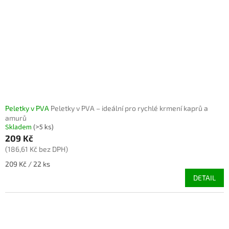
Peletky v PVA
Peletky v PVA – ideální pro rychlé krmení kaprů a
amurů
Skladem
(>5 ks)
209 Kč
(186,61 Kč bez DPH)
Měrná
209 Kč / 22 ks
cena:
DETAIL