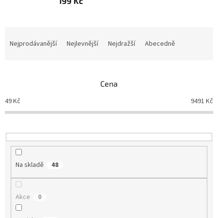
199 Kč
Ř
a
Nejprodávanější
Nejlevnější
Nejdražší
Abecedně
z
e
n
Cena
í
p
49
Kč
9491
Kč
r
o
d
u
k
t
Na skladě
48
ů
Akce
0