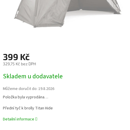
399 Kč
329,75 Kč bez DPH
Měrná
Skladem u dodavatele
cena:
Můžeme doručit do:
19.8.2026
Položka byla vyprodána…
Přední tyč k brolly Titan Hide
Detailní informace