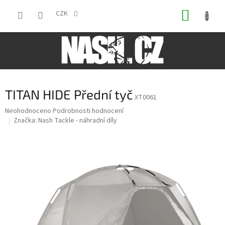
Přejít
NÁKUP
na
CZK
obsah
KOŠÍK
TITAN HIDE Přední tyč
XT0061
Průměrné
Neohodnoceno
Podrobnosti hodnocení
hodnocení
Značka:
Nash Tackle - náhradní díly
produktu
je
0,0
z
5
hvězdiček.