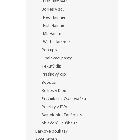
Fish Hammer
Boilies v soli
Red Hammer
Fish Hammer
Mb Hammer
White Hammer
Pop ups
Obalovací pasty
Tekutý dip
Práškový dip
Booster
Boilies v Dipu
Pružinka na Obalovačku
Peletky v PVA
Samolepka Toušbaits
oblečení Toušbaits
Dárkové poukazy
Akce Srpen