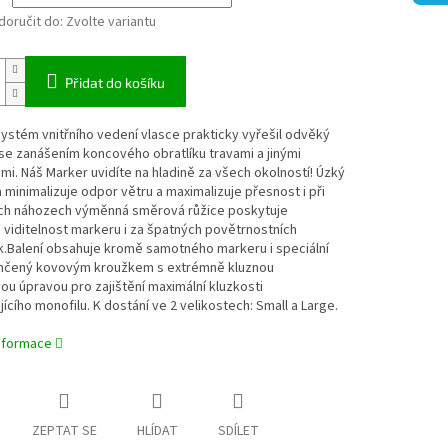
oručit do:
Zvolte variantu
Přidat do košíku
systém vnitřního vedení vlasce prakticky vyřešil odvěký
e zanášením koncového obratlíku travami a jinými
mi. Náš Marker uvidíte na hladině za všech okolností! Úzký
la minimalizuje odpor větru a maximalizuje přesnost i při
ch náhozech výměnná směrová růžice poskytuje
viditelnost markeru i za špatných povětrnostních
.Balení obsahuje kromě samotného markeru i speciální
ončený kovovým kroužkem s extrémně kluznou
u úpravou pro zajištění maximální kluzkosti
ícího monofilu. K dostání ve 2 velikostech: Small a Large.
informace
ZEPTAT SE
HLÍDAT
SDÍLET