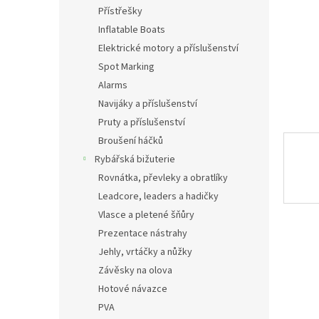
n
Přístřešky
e
Inflatable Boats
l
Elektrické motory a příslušenství
Spot Marking
Alarms
Navijáky a příslušenství
Pruty a příslušenství
Broušení háčků
Rybářská bižuterie
Rovnátka, převleky a obratlíky
Leadcore, leaders a hadičky
Vlasce a pletené šňůry
Prezentace nástrahy
Jehly, vrtáčky a nůžky
Závěsky na olova
Hotové návazce
PVA