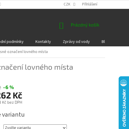
EKLAMACE A VRÁCENÍ ZBOŽÍ
DÁRKOVÉ POUKAZY
CZK
Přihlášení
PODMÍNKY COOKI
NÁKUPNÍ
Prázdný košík
KOŠÍK
dní podmínky
Kontakty
Zprávy od vody
Blog
Kame
esné označení lovného místa
značení lovného místa
–6 %
č
262 Kč
3 Kč
bez DPH
e variantu