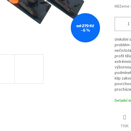
Můžeme d
od 279 Kč
–6 %
Unikátní 
problém s
nečistota
profil tě
extrémní
výbornou 
podmínek
klip zak
povrchovo
procházej
Detailní 
TISK