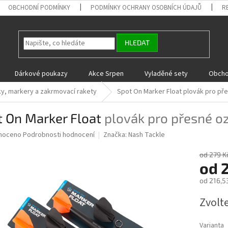
OBCHODNÍ PODMÍNKY
PODMÍNKY OCHRANY OSOBNÍCH ÚDAJŮ
R
HLEDAT
Dárkové poukazy
Akce Srpen
Vyladěné sety
Obcho
y, markery a zakrmovací rakety
Spot On Marker Float
plovák pro př
t On Marker Float
plovák pro přesné o
né
noceno
Podrobnosti hodnocení
Značka:
Nash Tackle
ní
u
od 279 K
od
od
216,5
Měrná
Zvolt
ek.
cena:
Varianta