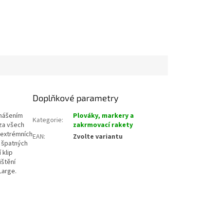
Doplňkové parametry
anášením
Plováky, markery a
Kategorie
:
 za všech
zakrmovací rakety
i extrémních
EAN
:
Zvolte variantu
 špatných
 klip
štění
Large.