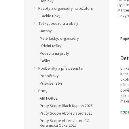
Doplňky
byla t
Kazety a organizéry na bižuterii
Marce
Je vyr
Tackle Boxy
jsou 15
Tašky, pouzdra a obaly
pro sv
Batohy
nejlepš
Malé tašky, organizéry
Popi
Jídelní tašky
Pouzdra na pruty
Det
Tašky
Unik
Podběráky a příslušenství
konco
Podběráky
okoln
Příslušenství
náho
pově
Pruty
zako
AIR FORCE
maxim
Pruty Scope Black Duplon 2025
http
Pruty Scope Abbreviated 2025
Pruty Scope Abbreviated CG
Keramická Očka 2025