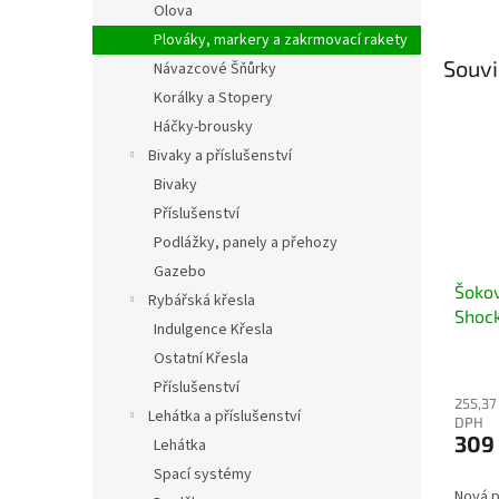
Olova
Plováky, markery a zakrmovací rakety
Souvi
Návazcové Šňůrky
Korálky a Stopery
Háčky-brousky
Bivaky a příslušenství
Bivaky
Příslušenství
Podlážky, panely a přehozy
Gazebo
Šokov
Rybářská křesla
Shock
Indulgence Křesla
odoln
Ostatní Křesla
bezpe
Příslušenství
255,37
Lehátka a příslušenství
DPH
309
Lehátka
Spací systémy
Nová p