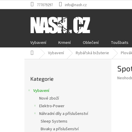
Přejít
777079297
info@nash.cz
na
obsah
Vybavení
Krmení
Oblečení
Toušbaits
Domů
Vybavení
Rybářská bižuterie
Plovák
P
Spo
o
Přeskočit
s
Průměr
Neohod
Kategorie
kategorie
t
hodnoce
r
produkt
Vybavení
a
je
Nové zboží
0,0
n
z
Elektro-Power
n
5
í
Náhradní díly a příslušenství
hvězdič
p
Sleep Systems
a
Bivaky a příslušenství