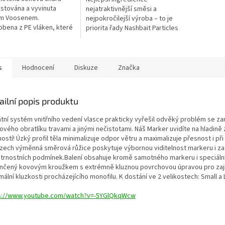
estována a vyvinuta
nejatraktivnější směsi a
m Voosenem.
nejpokročilejší výroba – to je
obena z PE vláken, které
priorita řady Nashbait Particles
 krát silnější než ocel
& Liquids. Himalájská kamenná
ůj průměr a je tou
sůl vybraná pro svůj obsah...
í variantou...
s
Hodnocení
Diskuze
Značka
ailní popis produktu
átní systém vnitřního vedení vlasce prakticky vyřešil odvěký problém se z
vého obratlíku travami a jinými nečistotami. Náš Marker uvidíte na hladině
ostí! Úzký profil těla minimalizuje odpor větru a maximalizuje přesnost i př
zech výměnná směrová růžice poskytuje výbornou viditelnost markeru i za
trnostních podmínek.Balení obsahuje kromě samotného markeru i speciální
nčený kovovým kroužkem s extrémně kluznou povrchovou úpravou pro zaji
ální kluzkosti procházejícího monofilu. K dostání ve 2 velikostech: Small a 
s://www.youtube.com/watch?v=-5YGlQkqWcw