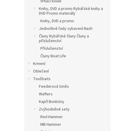
Vrhací koule
Knihy, DVD a promo Rybářské knihy a
DVD Promo materiály
Knihy, DVD a promo
Jednotlivé řady vybavení Nash
Čluny Rybářské čluny Čluny a
příslušenství
Příslušenství
Čluny Boat Life
Krmení
Oblečení
Toušbaits
Feederová Směs
Wafters
Kapří Bonbóny
Zvýhodněné sety
Red Hammer
MB Hammer