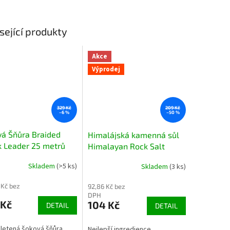
sející produkty
Akce
Výprodej
329 Kč
209 Kč
–6 %
–50 %
á Šňůra Braided
Himalájská kamenná sůl
 Leader 25 metrů
Himalayan Rock Salt
á šoková šňůra pro
Coarse
Skladem
(>5 ks)
Skladem
(3 ks)
čné zdolávání
 Kč bez
92,86 Kč bez
DPH
 Kč
104 Kč
DETAIL
DETAIL
letená šoková šňůra
Nejlepší ingredience