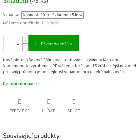
Skladem
(>5 ks)
cena:
Varianta
Můžeme doručit do:
13.8.2026
Přidat do košíku
Nová pletená šoková šňůra byla testována a vyvinuta Marcem
Voosenem. Je vyrobena z PE vláken, které jsou 15 krát silnější než ocel
pro svůj průměr a je tou nejlepší variantou pro daleké nahazování.
Detailní informace
ZEPTAT SE
HLÍDAT
SDÍLET
Související produkty