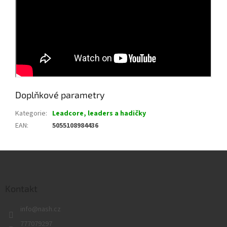
Doplňkové parametry
Kategorie
:
Leadcore, leaders a hadičky
EAN
:
5055108984436
Z
á
p
a
Kontakt
t
info
@
nash.cz
í
777079297