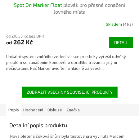
Spot On Marker Float
plovák pro přesné označení
lovného místa
Skladem
(4 ks)
od 216,53 Kč bez DPH
262 Kč
od
DETAIL
Unikátní systém vnitřního vedení vlasce prakticky vyřešil odvěký
problém se zanášením koncového obratlíku travami a jinými
nečistotami. Náš Marker uvidíte na hladině za všech...
ZOBRAZIT VŠECHNY SOUVISEJÍCÍ PRODUKTY
Popis
Hodnocení
Diskuze
Značka
Detailní popis produktu
Nová pletená šoková šňůra byla testována a vyvinuta Marcem