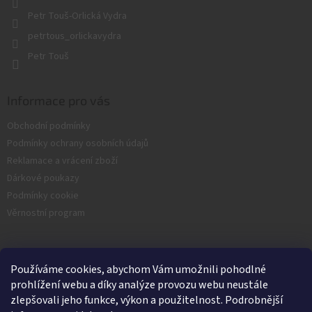
Petr Touš-Orlická Vydra
petrtous_orlickavydra
Petr Touš
Informace pro vás
Obchodní podmínky
Podmínky ochrany osobních údajů
Reklamace a vrácení zboží
Dárkové poukazy
Podmínky cookie
Věrnostní program
Facebook
Používáme cookies, abychom Vám umožnili pohodlné
prohlížení webu a díky analýze provozu webu neustále
zlepšovali jeho funkce, výkon a použitelnost. Podrobnější