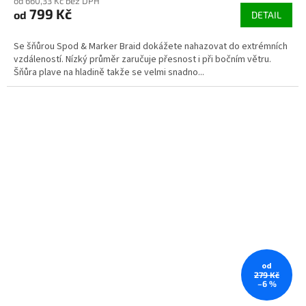
od 660,33 Kč bez DPH
799 Kč
od
DETAIL
Se šňůrou Spod & Marker Braid dokážete nahazovat do extrémních
vzdáleností. Nízký průměr zaručuje přesnost i při bočním větru.
Šňůra plave na hladině takže se velmi snadno...
od
279 Kč
–6 %