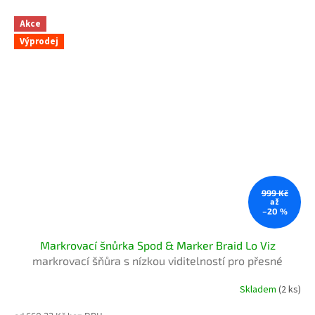
Akce
Výprodej
999 Kč
až
–20 %
Markrovací šnůrka Spod & Marker Braid Lo Viz
markrovací šňůra s nízkou viditelností pro přesné
zakrmování
Skladem
(2 ks)