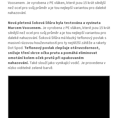
Voosenem. Je vyrobena z PE vláken, které jsou 15 krát silnější
než ocel pro svůj průměr a je tou nejlepší variantou pro daleké
nahazování.
Nová pletená šoková šňůra byla testována a vyvinuta
Marcem Voosenem.
Je vyrobena z PE vláken, které jsou 15 krát
silnější než ocel pro svůj průměr a je tou nejlepší variantou pro
daleké nahazování. Šoková šňůra má kluzký teflonový povlak s
masivní rázovou houževnatostí pro ty nejtěžší zátěže a rakety
Dot Spod.
Teflonový povlak zlepšuje otěruvzdornost,
snižuje tření skrze očka prutu a pomáhá eliminovat
omotání kolem oček prutů při opakovaném
nahazování.
Také slouží jako vynikající vodič. Je provedena v
nízko viditelné zelené barvě.