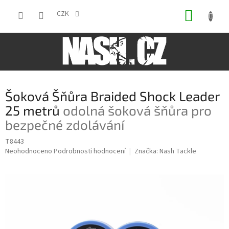
Přejít
NÁKUP
na
CZK
obsah
KOŠÍK
Šoková Šňůra Braided Shock Leader
25 metrů
odolná šoková šňůra pro
bezpečné zdolávání
T8443
Průměrné
Neohodnoceno
Podrobnosti hodnocení
Značka:
Nash Tackle
hodnocení
produktu
je
0,0
z
5
hvězdiček.