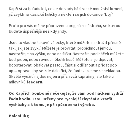
Kapři si za tu řadu let, co se do vody hází velké množství krmení,
již zvykli na klasické kuličky a někteří se jich dokonce "bojí".
Proto pro vás máme připravenou originální nástrahu, se kterou
budete úspěšnější než kdy jindy.
Jsou to vlastně takové válečky, které můžete nastražit přesně
tak, jak jste zvyklí. Můžete je provrtat, propíchnout jehlou,
nastražit je na výšku, nebo na šířku. Nastražit pod háček můžete
buď jeden, nebo rovnou několik kusů. Můžete si je dipovat,
boosterovat, obalovat pastou, část si odříznout a přidat pop
up.... opravdu by se zde dalo říci, že fantazii se meze nekladou.
Skvělé využití najdou nejen u příznivců kaprařiny, ale také u
milovníků
feederu.
Od Kapřích bonbonů nečekejte, že vám pod háčkem vydrží
řadu hodin. Jsou určeny pro rychlejší chytání a kratší
vycházky a k tomu je přizpůsobena i výroba.
Balení 1kg