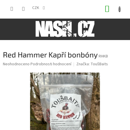
Přejít
NÁKUP
na
CZK
obsah
KOŠÍK
Red Hammer Kapří bonbóny
RHKB
Průměrné
Neohodnoceno
Podrobnosti hodnocení
Značka:
ToušBaits
hodnocení
produktu
je
0,0
z
5
hvězdiček.