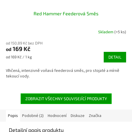
Red Hammer Feederová Směs
Skladem
(>5 ks)
od 150,89 Kč bez DPH
169 Kč
od
Měrná
od 169 Kč / 1 kg
DETAIL
cena:
Vlhčená, intenzivně voňavá feederová směs, pro stojaté a mírně
tekoucí vody.
ZOBRAZIT VŠECHNY SOUVISEJÍCÍ PRODUKTY
Popis
Podobné (2)
Hodnocení
Diskuze
Značka
Detailní popis produktu