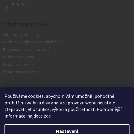
Petr Touš
Informace pro vás
Obchodní podmínky
Podmínky ochrany osobních údajů
Reklamace a vrácení zboží
Dárkové poukazy
Podmínky cookie
Věrnostní program
Facebook
Používáme cookies, abychom Vám umožnili pohodlné
prohlížení webu a díky analýze provozu webu neustále
zlepšovali jeho funkce, výkon a použitelnost. Podrobnější
informace najdete
zde
Nastavení
Vytvořil Shoptet