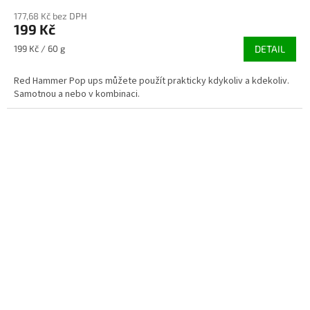
177,68 Kč bez DPH
199 Kč
Měrná
199 Kč / 60 g
DETAIL
cena:
Red Hammer Pop ups můžete použít prakticky kdykoliv a kdekoliv.
Samotnou a nebo v kombinaci.