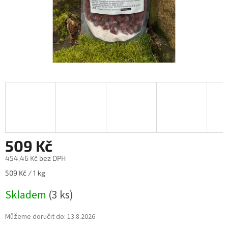
509 Kč
454,46 Kč bez DPH
Měrná
509 Kč / 1 kg
cena:
Skladem
(3 ks)
Můžeme doručit do:
13.8.2026