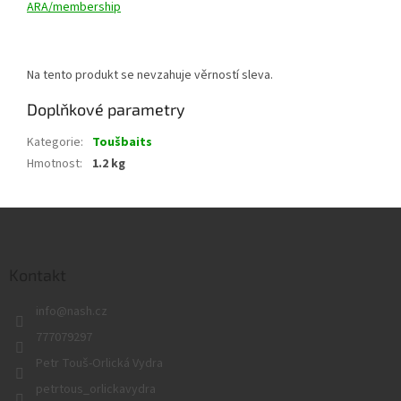
ARA/membership
Na tento produkt se nevzahuje věrností sleva.
Doplňkové parametry
Kategorie
:
Toušbaits
Hmotnost
:
1.2 kg
Z
á
p
a
Kontakt
t
info
@
nash.cz
í
777079297
Petr Touš-Orlická Vydra
petrtous_orlickavydra