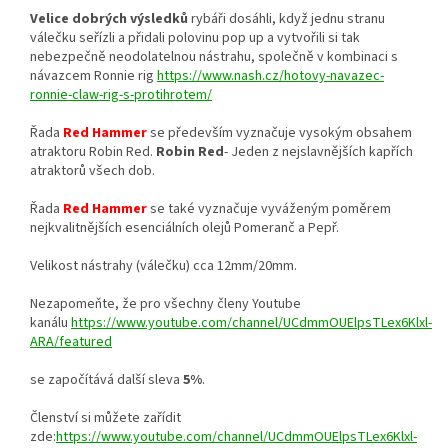
Velice dobrých výsledků
rybáři dosáhli, když jednu stranu
válečku seřízli a přidali polovinu pop up a vytvořili si tak
nebezpečně neodolatelnou nástrahu, společně v kombinaci s
návazcem Ronnie rig
https://www.nash.cz/hotovy-navazec-
ronnie-claw-rig-s-protihrotem/
Řada
Red Hammer
se především vyznačuje vysokým obsahem
atraktoru Robin Red.
Robin Red
- Jeden z nejslavnějších kapřích
atraktorů všech dob.
Řada
Red Hammer
se také vyznačuje vyváženým poměrem
nejkvalitnějších esenciálních olejů Pomeranč a Pepř.
Velikost nástrahy (válečku) cca 12mm/20mm.
Nezapomeňte, že pro všechny členy Youtube
kanálu
https://www.youtube.com/channel/UCdmmOUElpsTLex6Klxl-
ARA/featured
se započítává další sleva
5%
.
Členství si můžete zařídit
zde:
https://www.youtube.com/channel/UCdmmOUElpsTLex6Klxl-