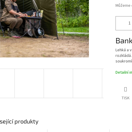
Můžeme d
Bank
Lehká a v
rozkládá
soukromí
Detailní 
TISK
sející produkty