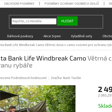
OBCHODNÍ PODMÍNKY
PODMÍNKY OCHRANY OSOBNÍCH ÚDAJŮ
R
HLEDAT
Dárkové poukazy
Akce Srpen
Vyladěné sety
Obcho
nta Bank Life Windbreak Camo
Větrná clona s camo vzorem pro ochranu ryb
nta Bank Life Windbreak Camo
Větrná 
ranu rybáře
né
noceno
Podrobnosti hodnocení
Značka:
Nash Tackle
ní
2 4
u
2 065,29
Měrná
Skla
cena:
ek.