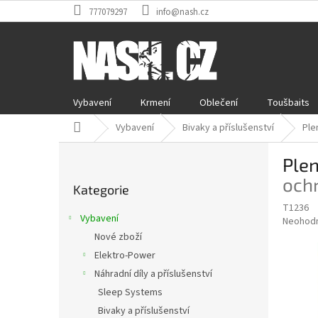
Přejít
777079297
info@nash.cz
na
obsah
Vybavení
Krmení
Oblečení
Toušbaits
Domů
Vybavení
Bivaky a příslušenství
Ple
P
Ple
o
Přeskočit
s
och
Kategorie
kategorie
t
T1236
r
Vybavení
Průměr
Neohod
a
hodnoce
Nové zboží
n
produkt
Elektro-Power
n
je
í
Náhradní díly a příslušenství
0,0
z
p
Sleep Systems
5
a
Bivaky a příslušenství
hvězdič