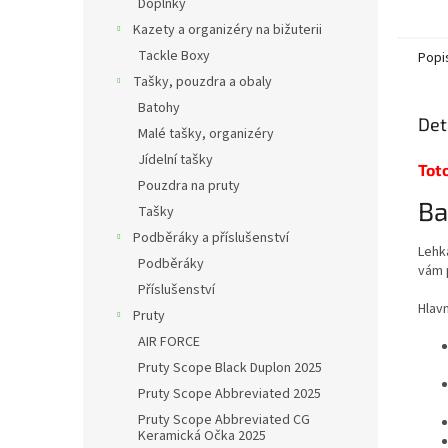
Doplňky
samost
Kazety a organizéry na bižuterii
Tackle Boxy
Popi
Tašky, pouzdra a obaly
Batohy
Det
Malé tašky, organizéry
Jídelní tašky
Toto
Pouzdra na pruty
Ba
Tašky
Podběráky a příslušenství
Lehk
Podběráky
vám 
Příslušenství
Hlavn
Pruty
AIR FORCE
Pruty Scope Black Duplon 2025
Pruty Scope Abbreviated 2025
Pruty Scope Abbreviated CG
Keramická Očka 2025