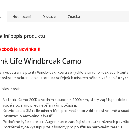
atně i jako samostatný...
výšce.
kratší výpr
s
Hodnocení
Diskuze
Značka
ailní popis produktu
 zboží je Novinka!!!
nk Life Windbreak Camo
á a všestranná plenta Windbreak, která se rychle a snadno rozkládá. Plent
poskytne ochranu a soukromí na veřejných místech během vašich větrných
í vlastnosti:
Materiál: Camo 200D s vodním sloupcem 3000 mm, který zajišťuje odolnos
vodě a ochranu před nepříznivým počasím.
Kotvící lana s 3M reflexními nitěmi pro zvýšenou viditelnost ve tmě a sna
lokalizaci plentového závětří.
Podpěrné tyče s aretací Auger, které zaručují stabilitu na různých površíc
Podpěrné tyče vystupují ze základny pro použití na nerovném terénu.