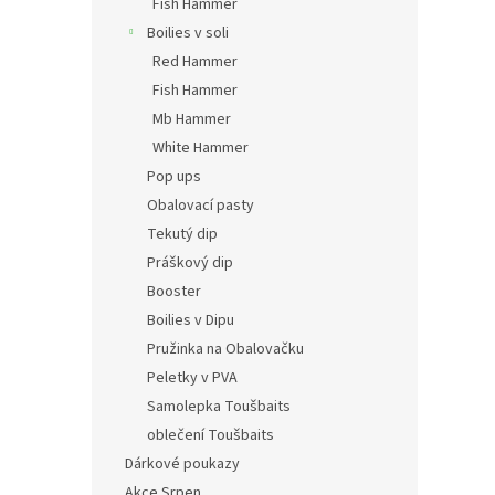
Fish Hammer
Boilies v soli
Red Hammer
Fish Hammer
Mb Hammer
White Hammer
Pop ups
Obalovací pasty
Tekutý dip
Práškový dip
Booster
Boilies v Dipu
Pružinka na Obalovačku
Peletky v PVA
Samolepka Toušbaits
oblečení Toušbaits
Dárkové poukazy
Akce Srpen