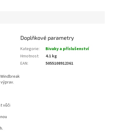
avy a mobilní...
rybáře na dlouhodobé
výpravy,...
Doplňkové parametry
Kategorie
:
Bivaky a příslušenství
Hmotnost
:
4.1 kg
EAN
:
5055108912361
a Windbreak
 výprav.
t vůči
dnou
h.