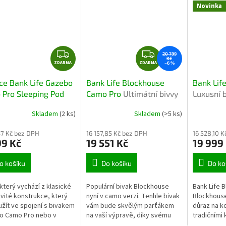
Novinka
Z
Z
20 799
Kč
ZDARMA
D
ZDARMA
D
–6 %
A
A
ce Bank Life Gazebo
Bank Life Blockhouse
Bank Lif
R
R
Pro Sleeping Pod
Camo Pro
Ultimátní bivvy
Luxusní b
M
M
rtní ložnice do
pro 1–2 osoby, 20 000 mm
rybáře
A
A
Skladem
(2 ks)
Skladem
(>5 ks)
ku s camo designem
Aquasense, Speed‑Up
adným vstupem
rám
37 Kč bez DPH
16 157,85 Kč bez DPH
16 528,10 
99 Kč
19 551 Kč
19 999
o košíku
Do košíku
Do ko
 který vychází z klasické
Populární bivak Blockhouse
Bank Life 
vité konstrukce, který
nyní v camo verzi. Tenhle bivak
Blockhouse
užít ve spojení s bivakem
vám bude skvělým parťákem
důraz na k
o Camo Pro nebo v
na vaší výpravě, díky svému
tradičními
ě nouze lze postavit
vnitřnímu prostoru a jeho
bivaků, kte