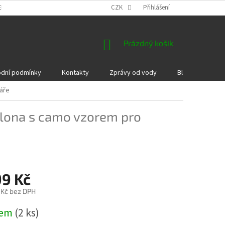
EKLAMACE A VRÁCENÍ ZBOŽÍ
DÁRKOVÉ POUKAZY
CZK
Přihlášení
PODMÍNKY COOKI
NÁKUPNÍ
Prázdný košík
KOŠÍK
dní podmínky
Kontakty
Zprávy od vody
Blog
Kame
áře
clona s camo vzorem pro
99 Kč
 Kč bez DPH
dem
(2 ks)