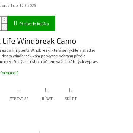
oručit do:
12.8.2026
Přidat do košíku
 Life Windbreak Camo
šestranná plenta Windbreak, která se rychle a snadno
. Plenta Windbreak vám poskytne ochranu před a
m na veřejných místech během vašich větrných výprav.
informace
ZEPTAT SE
HLÍDAT
SDÍLET