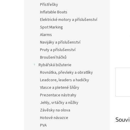
n
Přístřešky
e
Inflatable Boats
l
Elektrické motory a příslušenství
Spot Marking
Alarms
Navijáky a příslušenství
Pruty a příslušenství
Broušení háčků
Rybářská bižuterie
Rovnátka, převleky a obratlíky
Leadcore, leaders a hadičky
Vlasce a pletené šňůry
Prezentace nástrahy
Jehly, vrtáčky a nůžky
Závěsky na olova
Hotové návazce
Souvi
PVA