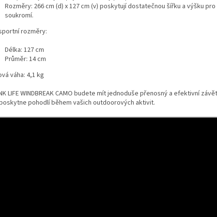
Rozměry: 266 cm (d) x 127 cm (v) poskytují dostatečnou šířku a výšku pro
soukromí.
sportní rozměry:
Délka: 127 cm
Průměr: 14 cm
ová váha: 4,1 kg
NK LIFE WINDBREAK CAMO budete mít jednoduše přenosný a efektivní závětř
poskytne pohodlí během vašich outdoorových aktivit.