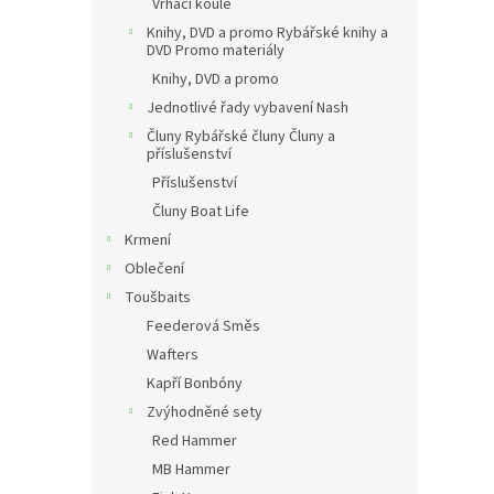
Vrhací koule
Knihy, DVD a promo Rybářské knihy a
DVD Promo materiály
Knihy, DVD a promo
Jednotlivé řady vybavení Nash
Čluny Rybářské čluny Čluny a
příslušenství
Příslušenství
Čluny Boat Life
Krmení
Oblečení
Toušbaits
Feederová Směs
Wafters
Kapří Bonbóny
Zvýhodněné sety
Red Hammer
MB Hammer