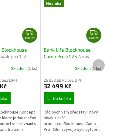
Novinka
Z
Z
ZDARMA
D
ZDARMA
D
A
A
e Blockhouse
Bank Life Blockhouse
R
R
ivak pro 1–2
Camo Pro 2025
Nový
M
M
Další
model 2025 – extra
produkt
A
A
Skladem
(1 ks)
Skladem
(1 ks)
prostorný bivak s
technologií Aquasense a
Kč bez DPH
26 858,68 Kč bez DPH
rychlým rámem
 Kč
32 499 Kč
šíku
Do košíku
Blockhouse Koncept
Rád bych vám představil nový
 klade jednoznačný
bivak z naší
omfort ve srovnání s
produkce, Blockhouse Camo
 konstrukcemi
Pro Cílem vývoje bylo vytvořit
ré se hodí spíše pro
ten nejlepší bivak pro jednoho