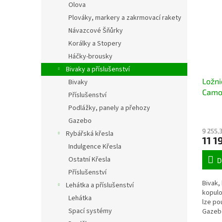
Olova
Plováky, markery a zakrmovací rakety
Návazcové Šňůrky
Korálky a Stopery
Háčky-brousky
Bivaky a příslušenství
Ložni
Bivaky
Camo 
Příslušenství
Komfo
Podlážky, panely a přehozy
biva
Gazebo
a sn
9 255,
Rybářská křesla
11 1
Indulgence Křesla
Ostatní Křesla
D
Příslušenství
Bivak,
Lehátka a příslušenství
kopulo
Lehátka
lze po
Spací systémy
Gazeb
případ