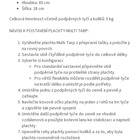
Hloubka: 80 cm
Šířka: 28 cm
Celková hmotnost včetně podpěrných tyčí a kolíků: 5 kg
NÁVOD K POSTAVENÍ PLACHTY MULTI TARP:
Vytáhněte plachtu Multi Tarp z přepravní tašky a položte ji
na rovný povrch.
Sestavte obě čtyřdílné podpěrné tyče do celkové délky.
Vyberte si konfiguraci:
Pro standardní nastavení připevněte obě
podpěrné tyče na protilehlé strany plachty.
Pro větší flexibilitu můžete rozdělit podpěrné tyče
na kratší délku a umístit je podle potřeby.
Umístěte jednu z podpěrných tyčí do země a pevně ji
zafixujte.
Navlečte kovové očko plachty na jeden z rohů na trn tyče
a zajistěte tak pevné spojení.
Umístěte další podpěrné tyče do země ve vhodné
vzdálenosti a použijte kotevní lanu ke stabilizaci a napnutí
plachty.
Upevněte rohy plachty pomocí kolíků a za to, aby byla
plachta rovnoměrně roztažená.