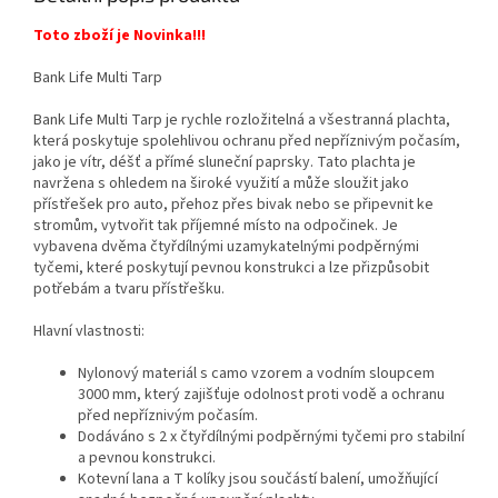
Toto zboží je Novinka!!!
Bank Life Multi Tarp
Bank Life Multi Tarp je rychle rozložitelná a všestranná plachta,
která poskytuje spolehlivou ochranu před nepříznivým počasím,
jako je vítr, déšť a přímé sluneční paprsky. Tato plachta je
navržena s ohledem na široké využití a může sloužit jako
přístřešek pro auto, přehoz přes bivak nebo se připevnit ke
stromům, vytvořit tak příjemné místo na odpočinek. Je
vybavena dvěma čtyřdílnými uzamykatelnými podpěrnými
tyčemi, které poskytují pevnou konstrukci a lze přizpůsobit
potřebám a tvaru přístřešku.
Hlavní vlastnosti:
Nylonový materiál s camo vzorem a vodním sloupcem
3000 mm, který zajišťuje odolnost proti vodě a ochranu
před nepříznivým počasím.
Dodáváno s 2 x čtyřdílnými podpěrnými tyčemi pro stabilní
a pevnou konstrukci.
Kotevní lana a T kolíky jsou součástí balení, umožňující