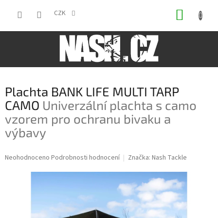
Přejít
NÁKUP
na
CZK
obsah
KOŠÍK
Plachta BANK LIFE MULTI TARP
CAMO
Univerzální plachta s camo
vzorem pro ochranu bivaku a
výbavy
Průměrné
Neohodnoceno
Podrobnosti hodnocení
Značka:
Nash Tackle
hodnocení
produktu
je
0,0
z
5