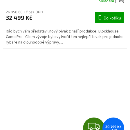
Skladem
(1 ks)
M
26 858,68 Kč bez DPH
32 499 Kč
Do košíku
A
Rád bych vám představil nový bivak z naší produkce, Blockhouse
Camo Pro Cílem vývoje bylo vytvořit ten nejlepší bivak pro jednoho
rybáře na dlouhodobé výpravy,...
Z
20 799 Kč