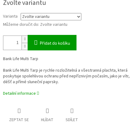
Zvolte variantu
cena:
Varianta
Můžeme doručit do:
Zvolte variantu
Přidat do košíku
Bank Life Multi Tarp
Bank Life Multi Tarp je rychle rozložitelná a všestranná plachta, která
poskytuje spolehlivou ochranu před nepříznivým počasím, jako je vítr,
déšť a přímé sluneční paprsky.
Detailní informace
ZEPTAT SE
HLÍDAT
SDÍLET