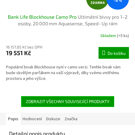
–6 %
ZDARMA
D
Bank Life Blockhouse Camo Pro
Ultimátní bivvy pro 1–2
A
osoby, 20 000 mm Aquasense, Speed‑Up rám
R
Skladem
(>5 ks)
M
16 157,85 Kč bez DPH
19 551 Kč
Do košíku
A
Populární bivak Blockhouse nyní v camo verzi. Tenhle bivak vám
bude skvělým parťákem na vaší výpravě, díky svému vnitřnímu
prostoru a jeho výšce.
ZOBRAZIT VŠECHNY SOUVISEJÍCÍ PRODUKTY
Popis
Hodnocení
Diskuze
Značka
Detailní popis produktu