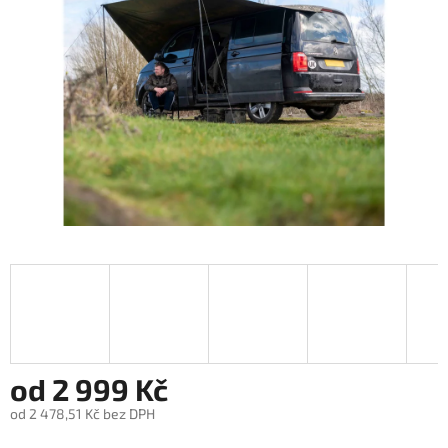
hvězdiček.
od
2 999 Kč
od
2 478,51 Kč
bez DPH
Měrná