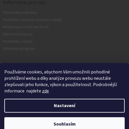
Informace pro vás
Obchodní podmínky
Podmínky ochrany osobních údajů
Reklamace a vrácení zboží
Dárkové poukazy
Podmínky cookie
Věrnostní program
Facebook
Používáme cookies, abychom Vám umožnili pohodlné
prohlížení webu a díky analýze provozu webu neustále
zlepšovali jeho funkce, výkon a použitelnost. Podrobnější
informace najdete
zde
Nastavení
Vytvořil Shoptet
Souhlasím
Copyright 2026
Nash.cz
. Všechna práva vyhrazena.
Kamenná prodejna je v Srpnu zavřená.