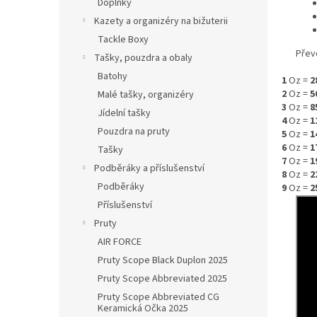
Doplňky
Kazety a organizéry na bižuterii
Tackle Boxy
Přev
Tašky, pouzdra a obaly
Batohy
1
Oz =
2
2
Oz =
5
Malé tašky, organizéry
3
Oz =
8
Jídelní tašky
4
Oz =
1
Pouzdra na pruty
5
Oz =
1
6
Oz =
1
Tašky
7
Oz =
1
Podběráky a příslušenství
8
Oz =
2
Podběráky
9
Oz =
2
Příslušenství
Pruty
AIR FORCE
Pruty Scope Black Duplon 2025
Pruty Scope Abbreviated 2025
Pruty Scope Abbreviated CG
Keramická Očka 2025