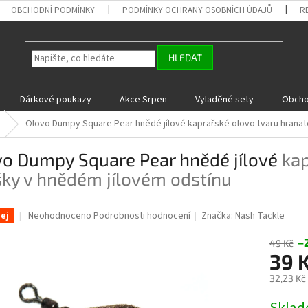
OBCHODNÍ PODMÍNKY
PODMÍNKY OCHRANY OSOBNÍCH ÚDAJŮ
R
HLEDAT
Dárkové poukazy
Akce Srpen
Vyladěné sety
Obcho
Olovo Dumpy Square Pear hnědé jílové
kaprařské olovo tvaru hranat
vo Dumpy Square Pear hnědé jílové
kap
ky v hnědém jílovém odstínu
Průměrné
Neohodnoceno
Podrobnosti hodnocení
Značka:
Nash Tackle
ej
hodnocení
produktu
–
49 Kč
je
39 
0,0
32,23 Kč
z
5
Měrná
hvězdiček.