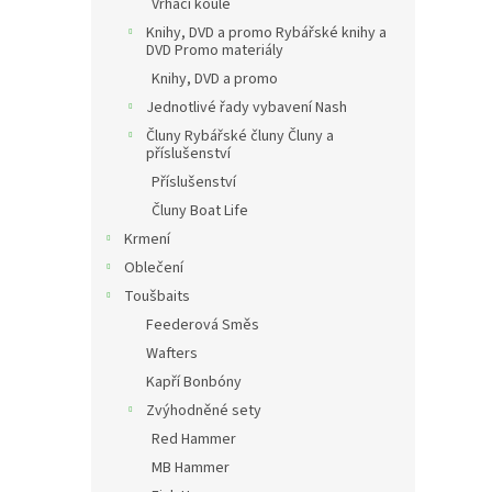
Vrhací koule
Knihy, DVD a promo Rybářské knihy a
DVD Promo materiály
Knihy, DVD a promo
Jednotlivé řady vybavení Nash
Čluny Rybářské čluny Čluny a
příslušenství
Příslušenství
Čluny Boat Life
Krmení
Oblečení
Toušbaits
Feederová Směs
Wafters
Kapří Bonbóny
Zvýhodněné sety
Red Hammer
MB Hammer