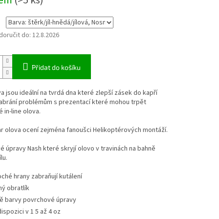
dem
(>5 ks)
oručit do:
12.8.2026
Přidat do košíku
a jsou ideální na tvrdá dna které zlepší zásek do kapří
Zabrání problémům s prezentací které mohou trpět
 in-line olova.
r olova ocení zejména fanoušci Helikoptérových montáží.
 úpravy Nash které skryjí olovo v travinách na bahně
lu.
oché hrany zabraňují kutálení
ný obratlík
ě barvy povrchové úpravy
dispozici v 1 5 až 4 oz