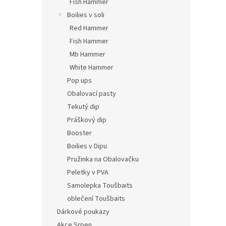
Fish Hammer
Boilies v soli
Red Hammer
Fish Hammer
Mb Hammer
White Hammer
Pop ups
Obalovací pasty
Tekutý dip
Práškový dip
Booster
Boilies v Dipu
Pružinka na Obalovačku
Peletky v PVA
Samolepka Toušbaits
oblečení Toušbaits
Dárkové poukazy
Akce Srpen