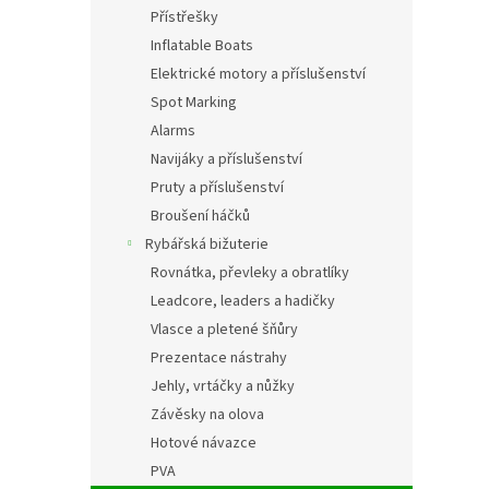
n
Přístřešky
e
Inflatable Boats
l
Elektrické motory a příslušenství
Spot Marking
Alarms
Navijáky a příslušenství
Pruty a příslušenství
Broušení háčků
Rybářská bižuterie
Rovnátka, převleky a obratlíky
Leadcore, leaders a hadičky
Vlasce a pletené šňůry
Prezentace nástrahy
Jehly, vrtáčky a nůžky
Závěsky na olova
Hotové návazce
PVA