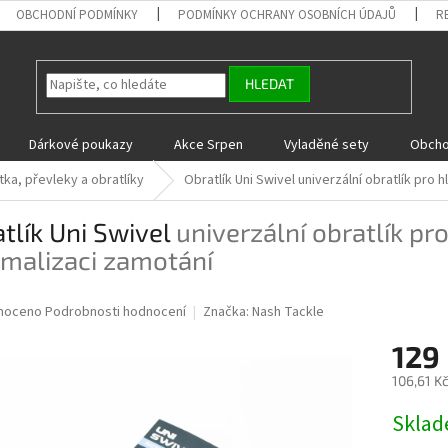
OBCHODNÍ PODMÍNKY
PODMÍNKY OCHRANY OSOBNÍCH ÚDAJŮ
R
HLEDAT
Dárkové poukazy
Akce Srpen
Vyladěné sety
Obcho
ka, převleky a obratlíky
Obratlík Uni Swivel
univerzální obratlík pro 
tlík Uni Swivel
univerzální obratlík pr
imalizaci zamotání
né
noceno
Podrobnosti hodnocení
Značka:
Nash Tackle
ní
129
u
106,61 K
Měrná
Skla
cena:
ek.