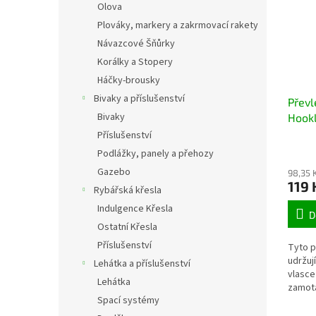
Olova
Plováky, markery a zakrmovací rakety
Návazcové Šňůrky
Korálky a Stopery
Háčky-brousky
Bivaky a příslušenství
Převl
Bivaky
Hookl
dlouh
Příslušenství
efekt
Podlážky, panely a přehozy
zamo
Gazebo
98,35 
119 
Rybářská křesla
Indulgence Křesla
D
Ostatní Křesla
Příslušenství
Tyto p
udržuj
Lehátka a příslušenství
vlasce
Lehátka
zamotá
Spací systémy
Balení