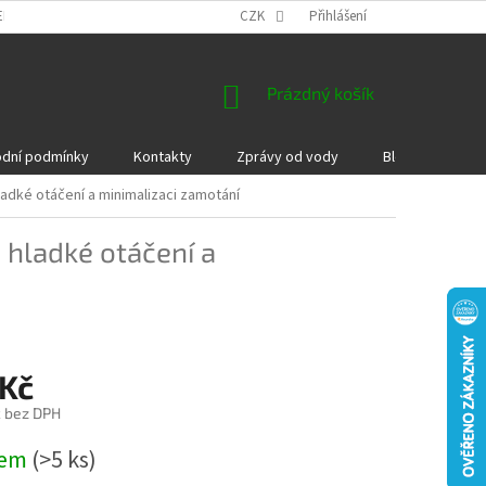
EKLAMACE A VRÁCENÍ ZBOŽÍ
DÁRKOVÉ POUKAZY
CZK
Přihlášení
PODMÍNKY COOKI
NÁKUPNÍ
Prázdný košík
KOŠÍK
dní podmínky
Kontakty
Zprávy od vody
Blog
Kame
hladké otáčení a minimalizaci zamotání
o hladké otáčení a
 Kč
č bez DPH
dem
(>5 ks)