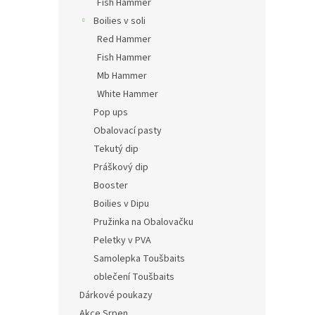
Fish Hammer
Boilies v soli
Red Hammer
Fish Hammer
Mb Hammer
White Hammer
Pop ups
Obalovací pasty
Tekutý dip
Práškový dip
Booster
Boilies v Dipu
Pružinka na Obalovačku
Peletky v PVA
Samolepka Toušbaits
oblečení Toušbaits
Dárkové poukazy
Akce Srpen