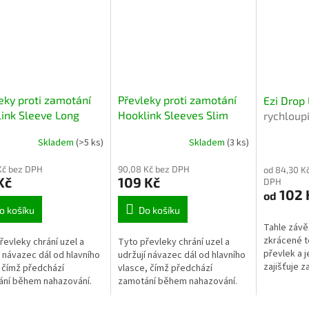
eky proti zamotání
Převleky proti zamotání
Ezi Drop 
ink Sleeve Long
Hooklink Sleeves Slim
rychloupí
é převleky pro
úzké převleky pro
snadné p
Skladem
(>5 ks)
Skladem
(3 ks)
ivní prevenci
spolehlivou ochranu
tání návazců
návazců proti zamotání
Kč bez DPH
90,08 Kč bez DPH
od 84,30 K
Kč
109 Kč
DPH
102 
od
o košíku
Do košíku
Tahle závě
zkrácené t
řevleky chrání uzel a
Tyto převleky chrání uzel a
převlek a 
í návazec dál od hlavního
udržují návazec dál od hlavního
zajišťuje 
 čímž předchází
vlasce, čímž předchází
olova z kli
ní během nahazování.
zamotání během nahazování.
 obsahuje 20 kusů.
Balení obsahuje 20 kusů.