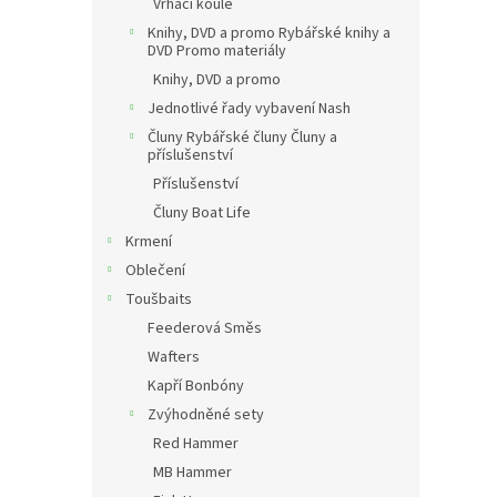
Vrhací koule
Knihy, DVD a promo Rybářské knihy a
DVD Promo materiály
Knihy, DVD a promo
Jednotlivé řady vybavení Nash
Čluny Rybářské čluny Čluny a
příslušenství
Příslušenství
Čluny Boat Life
Krmení
Oblečení
Toušbaits
Feederová Směs
Wafters
Kapří Bonbóny
Zvýhodněné sety
Red Hammer
MB Hammer