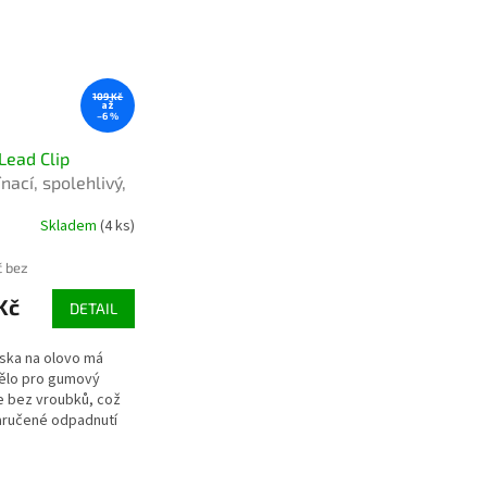
109 Kč
až
–6 %
Lead Clip
nací, spolehlivý,
oužití
Skladem
(4 ks)
č bez
Kč
DETAIL
ska na olovo má
ělo pro gumový
je bez vroubků, což
zaručené odpadnutí
pu závěsky.