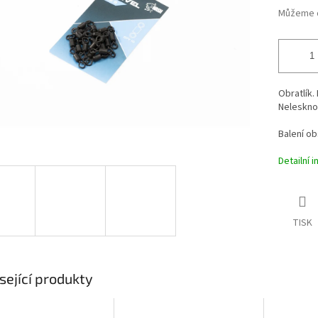
Můžeme d
Obratlík.
Neleskno
Balení ob
Detailní 
TISK
sející produkty