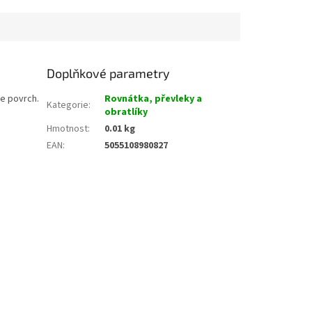
Doplňkové parametry
se povrch.
Rovnátka, převleky a
Kategorie
:
obratlíky
Hmotnost
:
0.01 kg
EAN
:
5055108980827