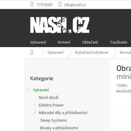
Přejít
777079297
info@nash.cz
na
obsah
Vybavení
Krmení
Oblečení
Toušbaits
Domů
Vybavení
Rybářská bižuterie
Rovnát
P
Obra
o
Přeskočit
s
min
Kategorie
kategorie
t
T8082
r
Vybavení
Průměr
Neohod
a
hodnoce
Nové zboží
n
produkt
Elektro-Power
n
je
í
Náhradní díly a příslušenství
0,0
z
p
Sleep Systems
5
a
Bivaky a příslušenství
hvězdič