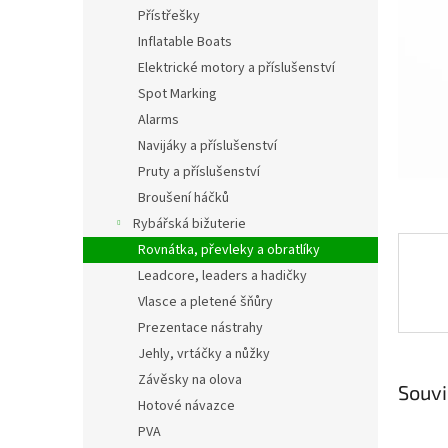
n
Přístřešky
e
Inflatable Boats
l
Elektrické motory a příslušenství
Spot Marking
Alarms
Navijáky a příslušenství
Pruty a příslušenství
Broušení háčků
Rybářská bižuterie
Rovnátka, převleky a obratlíky
Leadcore, leaders a hadičky
Vlasce a pletené šňůry
Prezentace nástrahy
Jehly, vrtáčky a nůžky
Závěsky na olova
Souvi
Hotové návazce
PVA