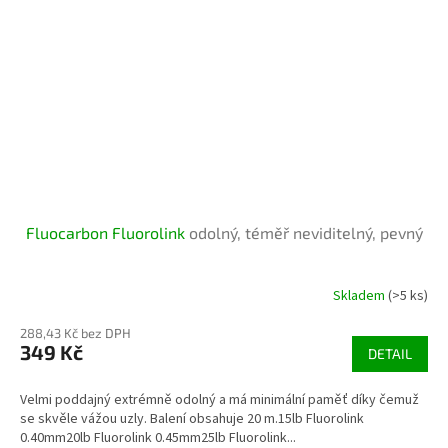
Fluocarbon Fluorolink
odolný, téměř neviditelný, pevný
Skladem
(>5 ks)
288,43 Kč bez DPH
349 Kč
DETAIL
Velmi poddajný extrémně odolný a má minimální paměť díky čemuž
se skvěle vážou uzly. Balení obsahuje 20 m.15lb Fluorolink
0.40mm20lb Fluorolink 0.45mm25lb Fluorolink...