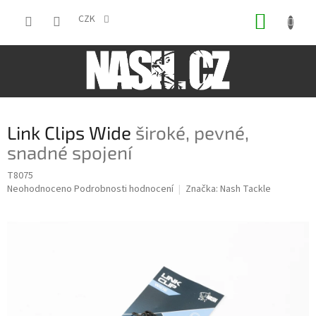
Přejít
NÁKUP
na
CZK
obsah
KOŠÍK
Link Clips Wide
široké, pevné,
snadné spojení
T8075
Průměrné
Neohodnoceno
Podrobnosti hodnocení
Značka:
Nash Tackle
hodnocení
produktu
je
0,0
z
5
hvězdiček.