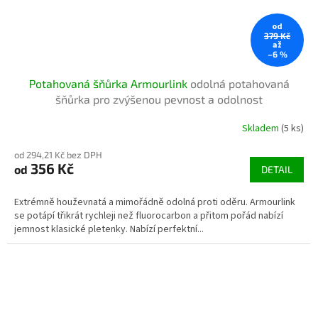
od
379 Kč
až
–6 %
Potahovaná šňůrka Armourlink
odolná potahovaná
šňůrka pro zvýšenou pevnost a odolnost
Skladem
(5 ks)
od 294,21 Kč bez DPH
356 Kč
od
DETAIL
Extrémně houževnatá a mimořádně odolná proti oděru. Armourlink
se potápí třikrát rychleji než fluorocarbon a přitom pořád nabízí
jemnost klasické pletenky. Nabízí perfektní...