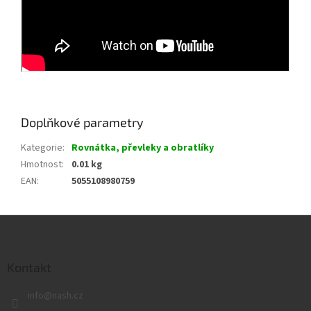
Doplňkové parametry
Kategorie
:
Rovnátka, převleky a obratlíky
Hmotnost
:
0.01 kg
EAN
:
5055108980759
Z
á
p
a
Kontakt
t
info
@
nash.cz
í