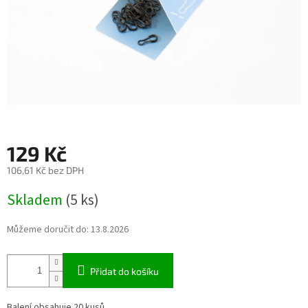
129 Kč
106,61 Kč bez DPH
Měrná
Skladem
(5 ks)
cena:
Můžeme doručit do:
13.8.2026
Přidat do košíku
Balení obsahuje 20 kusů.