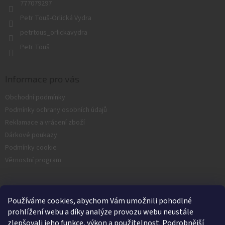
777079297
Petr Touš-Orlická Vydra
petrtous_orlickavydra
Petr Touš
Informace pro vás
Obchodní podmínky
Podmínky ochrany osobních údajů
Reklamace a vrácení zboží
Dárkové poukazy
Podmínky cookie
Věrnostní program
Facebook
Používáme cookies, abychom Vám umožnili pohodlné
prohlížení webu a díky analýze provozu webu neustále
zlepšovali jeho funkce, výkon a použitelnost. Podrobnější