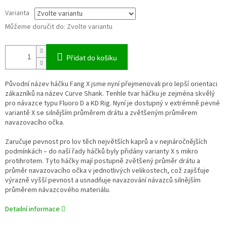
Varianta
Můžeme doručit do:
Zvolte variantu
Přidat do košíku
Původní název háčku Fang X jsme nyní přejmenovali pro lepší orientaci
zákazníků na název Curve Shank. Tenhle tvar háčku je zejména skvělý
pro návazce typu Fluoro D a KD Rig. Nyní je dostupný v extrémně pevné
variantě X se silnějším průměrem drátu a zvětšeným průměrem
navazovacího očka.
Zaručuje pevnost pro lov těch největších kaprů a v nejnáročnějších
podmínkách – do naší řady háčků byly přidány varianty X s mikro
protihrotem. Tyto háčky mají postupně zvětšený průměr drátu a
průměr navazovacího očka v jednotlivých velikostech, což zajišťuje
výrazně vyšší pevnost a usnadňuje navazování návazců silnějším
průměrem návazcového materiálu.
Detailní informace