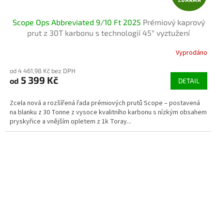
ZDARMA
D
Scope Ops Abbreviated 9/10 Ft 2025
Prémiový kaprový
A
prut z 30T karbonu s technologií 45° vyztužení
R
Vyprodáno
M
od 4 461,98 Kč bez DPH
5 399 Kč
od
DETAIL
A
Zcela nová a rozšířená řada prémiových prutů Scope – postavená
na blanku z 30 Tonne z vysoce kvalitního karbonu s nízkým obsahem
pryskyřice a vnějším opletem z 1k Toray...