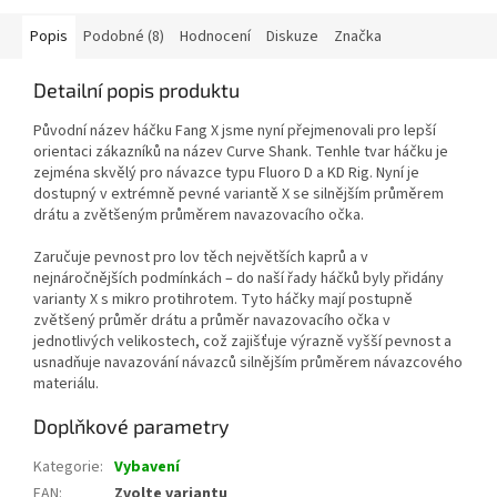
Popis
Podobné (8)
Hodnocení
Diskuze
Značka
Detailní popis produktu
Původní název háčku Fang X jsme nyní přejmenovali pro lepší
orientaci zákazníků na název Curve Shank. Tenhle tvar háčku je
zejména skvělý pro návazce typu Fluoro D a KD Rig. Nyní je
dostupný v extrémně pevné variantě X se silnějším průměrem
drátu a zvětšeným průměrem navazovacího očka.
Zaručuje pevnost pro lov těch největších kaprů a v
nejnáročnějších podmínkách – do naší řady háčků byly přidány
varianty X s mikro protihrotem. Tyto háčky mají postupně
zvětšený průměr drátu a průměr navazovacího očka v
jednotlivých velikostech, což zajišťuje výrazně vyšší pevnost a
usnadňuje navazování návazců silnějším průměrem návazcového
materiálu.
Doplňkové parametry
Kategorie
:
Vybavení
EAN
:
Zvolte variantu