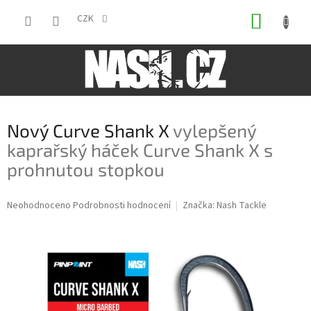
Přejít
NÁKUP
na
CZK
obsah
KOŠÍK
Nový Curve Shank X
vylepšený
kaprařský háček Curve Shank X s
prohnutou stopkou
Průměrné
Neohodnoceno
Podrobnosti hodnocení
Značka:
Nash Tackle
hodnocení
produktu
je
0,0
z
5
hvězdiček.