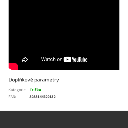
Doplňkové parametry
Kategorie
:
Trička
EAN
:
5055144820132
Z
á
p