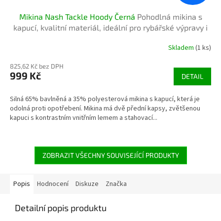
Mikina Nash Tackle Hoody Černá
Pohodlná mikina s
kapucí, kvalitní materiál, ideální pro rybářské výpravy i
volný čas
Skladem
(1 ks)
825,62 Kč bez DPH
999 Kč
DETAIL
Silná 65% bavlněná a 35% polyesterová mikina s kapucí, která je
odolná proti opotřebení. Mikina má dvě přední kapsy, zvětšenou
kapuci s kontrastním vnitřním lemem a stahovací...
ZOBRAZIT VŠECHNY SOUVISEJÍCÍ PRODUKTY
Popis
Hodnocení
Diskuze
Značka
Detailní popis produktu