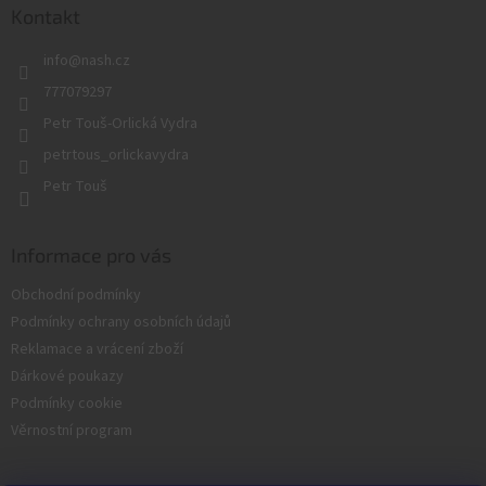
a
Kontakt
t
info
@
nash.cz
í
777079297
Petr Touš-Orlická Vydra
petrtous_orlickavydra
Petr Touš
Informace pro vás
Obchodní podmínky
Podmínky ochrany osobních údajů
Reklamace a vrácení zboží
Dárkové poukazy
Podmínky cookie
Věrnostní program