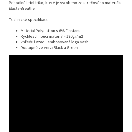
Pohodlné letní triko, které je vyrobeno ze strečového materiálu
Elasta-Breathe.
Technické specifikace -
Materiál Polycotton s 6% Elastanu
Rychleschnoucí materiál - 180gr/m2
Vpředu i vzadu embosovaná loga Nash
Dostupné ve verzi Black a Green