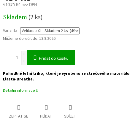
410,74 Kč bez DPH
Měrná
Skladem
(2 ks)
cena:
Varianta
Můžeme doručit do:
13.8.2026
Přidat do košíku
Pohodlné letní triko, které je vyrobeno ze strečového materiálu
Elasta-Breathe.
Detailní informace
ZEPTAT SE
HLÍDAT
SDÍLET