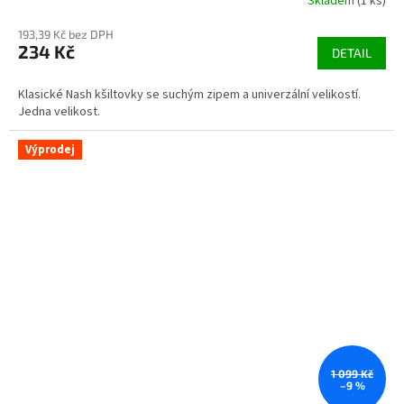
Skladem
(1 ks)
193,39 Kč bez DPH
234 Kč
DETAIL
Klasické Nash kšiltovky se suchým zipem a univerzální velikostí.
Jedna velikost.
Výprodej
1 099 Kč
–9 %