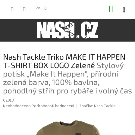
Přejít
NÁKUP
na
CZK
obsah
KOŠÍK
Nash Tackle Triko MAKE IT HAPPEN
T-SHIRT BOX LOGO Zelené
Stylový
potisk „Make It Happen“, přírodní
zelená barva, 100% bavlna,
pohodlný střih pro rybáře i volný čas
C2013
Průměrné
Neohodnoceno
Podrobnosti hodnocení
Značka:
Nash Tackle
hodnocení
produktu
je
0,0
z