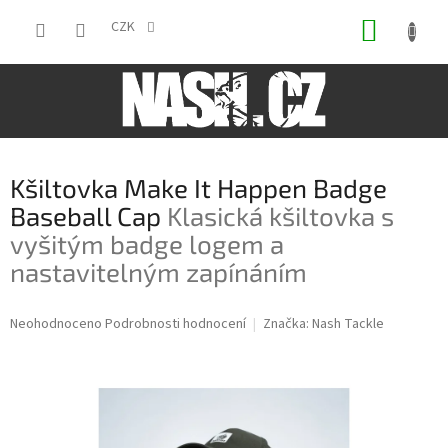
Přejít
NÁKUP
na
CZK
obsah
KOŠÍK
Kšiltovka Make It Happen Badge
Baseball Cap
Klasická kšiltovka s
vyšitým badge logem a
nastavitelným zapínáním
Průměrné
Neohodnoceno
Podrobnosti hodnocení
Značka:
Nash Tackle
hodnocení
produktu
je
0,0
z
5