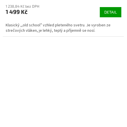
1 238,84 Kč bez DPH
1 499 Kč
DETAIL
Klasický ,,old school” vzhled pleteného svetru. Je vyroben ze
strečových vláken, je lehký, teplý a příjemně se nosí.