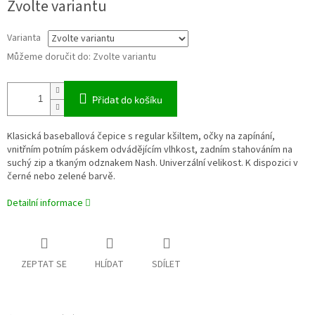
Zvolte variantu
cena:
Varianta
Můžeme doručit do:
Zvolte variantu
Přidat do košíku
Klasická baseballová čepice s regular kšiltem, očky na zapínání,
vnitřním potním páskem odvádějícím vlhkost, zadním stahováním na
suchý zip a tkaným odznakem Nash. Univerzální velikost. K dispozici v
černé nebo zelené barvě.
Detailní informace
ZEPTAT SE
HLÍDAT
SDÍLET