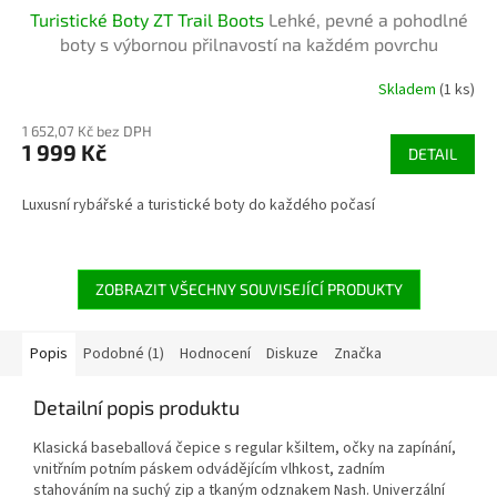
Turistické Boty ZT Trail Boots
Lehké, pevné a pohodlné
boty s výbornou přilnavostí na každém povrchu
Skladem
(1 ks)
1 652,07 Kč bez DPH
1 999 Kč
DETAIL
Luxusní rybářské a turistické boty do každého počasí
ZOBRAZIT VŠECHNY SOUVISEJÍCÍ PRODUKTY
Popis
Podobné (1)
Hodnocení
Diskuze
Značka
Detailní popis produktu
Klasická baseballová čepice s regular kšiltem, očky na zapínání,
vnitřním potním páskem odvádějícím vlhkost, zadním
stahováním na suchý zip a tkaným odznakem Nash. Univerzální