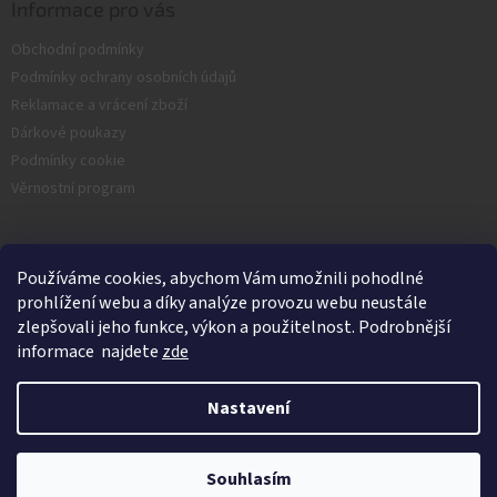
Informace pro vás
Obchodní podmínky
Podmínky ochrany osobních údajů
Reklamace a vrácení zboží
Dárkové poukazy
Podmínky cookie
Věrnostní program
Facebook
Používáme cookies, abychom Vám umožnili pohodlné
prohlížení webu a díky analýze provozu webu neustále
zlepšovali jeho funkce, výkon a použitelnost. Podrobnější
informace najdete
zde
Nastavení
Vytvořil Shoptet
Souhlasím
Copyright 2026
Nash.cz
. Všechna práva vyhrazena.
Kamenná prodejna je v Srpnu zavřená.