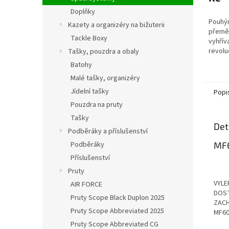
Doplňky
Pouhým
Kazety a organizéry na bižuterii
přeměn
Tackle Boxy
vyhřív
revolu
Tašky, pouzdra a obaly
výprav
Batohy
jsou v
Malé tašky, organizéry
Jídelní tašky
Popi
Pouzdra na pruty
Tašky
Det
Podběráky a příslušenství
MF6
Podběráky
Příslušenství
Pruty
VYLE
AIR FORCE
DOST
Pruty Scope Black Duplon 2025
ZACH
Pruty Scope Abbreviated 2025
MF60
Pruty Scope Abbreviated CG