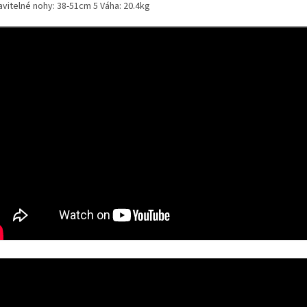
avitelné nohy: 38-51cm 5 Váha: 20.4kg