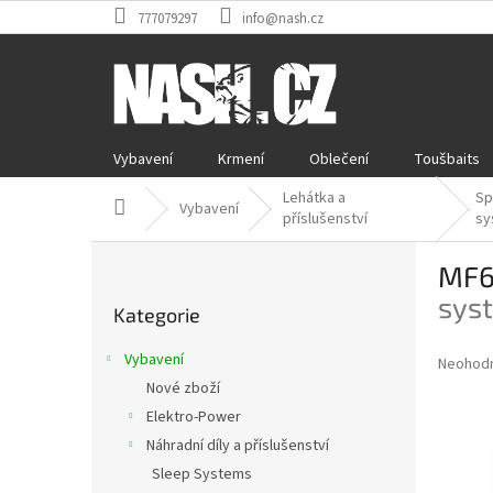
Přejít
777079297
info@nash.cz
na
obsah
Vybavení
Krmení
Oblečení
Toušbaits
Lehátka a
Sp
Domů
Vybavení
příslušenství
sy
P
MF6
o
Přeskočit
s
sys
Kategorie
kategorie
t
r
Vybavení
Průměr
Neohod
a
hodnoce
Nové zboží
n
produkt
Elektro-Power
n
je
í
Náhradní díly a příslušenství
0,0
z
p
Sleep Systems
5