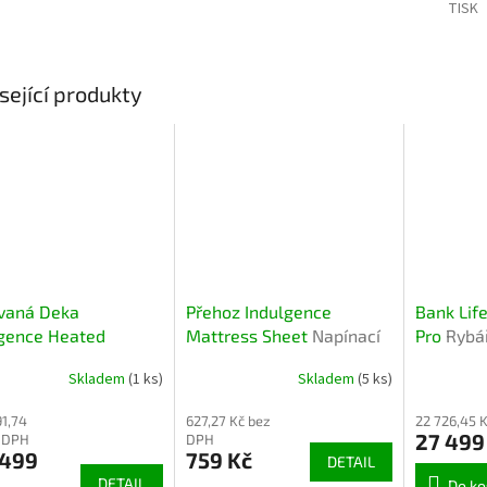
TISK
A
sející produkty
ívaná Deka
Přehoz Indulgence
Bank Lif
lgence Heated
Mattress Sheet
Napínací
Pro
Rybář
ket
Elektricky
prostěradlo Indulgence
pro týmy 
Skladem
(1 ks)
Skladem
(5 ks)
vaná deka
Mattress Sheet na
stabilní,
lgence Heated
lehátko
91,74
627,27 Kč bez
22 726,45 
et
27 499
z DPH
DPH
 499
759 Kč
DETAIL
DETAIL
Do ko