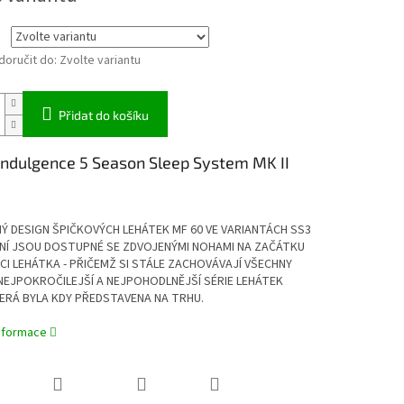
oručit do:
Zvolte variantu
Přidat do košíku
ndulgence 5 Season Sleep System MK II
Ý DESIGN ŠPIČKOVÝCH LEHÁTEK MF 60 VE VARIANTÁCH SS3
YNÍ JSOU DOSTUPNÉ SE ZDVOJENÝMI NOHAMI NA ZAČÁTKU
CI LEHÁTKA - PŘIČEMŽ SI STÁLE ZACHOVÁVAJÍ VŠECHNY
NEJPOKROČILEJŠÍ A NEJPOHODLNĚJŠÍ SÉRIE LEHÁTEK
ERÁ BYLA KDY PŘEDSTAVENA NA TRHU.
informace