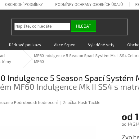
OBCHODNÍ PODMÍNKY
PODMÍNKY OCHRANY OSOBNÍCH ÚDAJŮ
R
HLEDAT
Dárkové poukazy
Akce Srpen
Vyladěné sety
Obcho
ací
MF60 Indulgence 5 Season Spací Systém Mk II SS4
Celor
stémy
MF60
0 Indulgence 5 Season Spací Systém 
tém MF60 Indulgence Mk II SS4 s mat
né
noceno
Podrobnosti hodnocení
Značka:
Nash Tackle
ní
od
1
u
od
14 21
Měrná
Zvolt
cena: