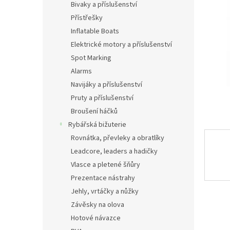
a
Bivaky a příslušenství
hvězdič
n
Přístřešky
e
Inflatable Boats
l
Elektrické motory a příslušenství
Spot Marking
Alarms
Navijáky a příslušenství
Pruty a příslušenství
Broušení háčků
Rybářská bižuterie
Rovnátka, převleky a obratlíky
Leadcore, leaders a hadičky
Vlasce a pletené šňůry
Prezentace nástrahy
Jehly, vrtáčky a nůžky
Závěsky na olova
Hotové návazce