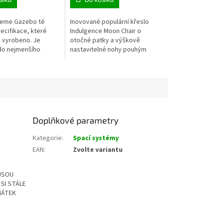
jeme Gazebo té
Inovované populární křeslo
ecifikace, které
Indulgence Moon Chair o
 vyrobeno. Je
otočné patky a výškově
do nejmenšího
nastavitelné nohy pouhým
k aby nabídlo
jedním dotykem, které zaručí
nční prostor a
snadné nastavení v každém
vaší výpravě za...
terénu.
Doplňkové parametry
Kategorie
:
Spací systémy
EAN
:
Zvolte variantu
 JSOU
SI STÁLE
HÁTEK