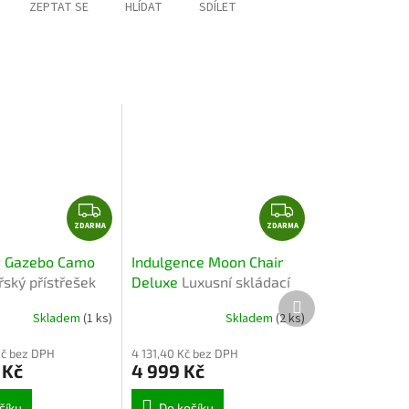
ZEPTAT SE
HLÍDAT
SDÍLET
Z
Z
ZDARMA
D
ZDARMA
D
A
A
e Gazebo Camo
Indulgence Moon Chair
R
R
ský přístřešek
Deluxe
Luxusní skládací
M
M
Další
– prostorný,
křeslo Indulgence Moon
produkt
A
A
Skladem
(1 ks)
Skladem
(2 ks)
 camo design
Chair Deluxe
Kč bez DPH
4 131,40 Kč bez DPH
 Kč
4 999 Kč
šíku
Do košíku