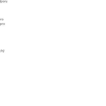
dporu
pro
 pro
chý