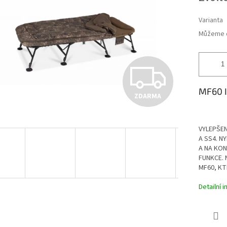
ek.
Varianta
Můžeme d
Z
MF60 I
ZDARMA
D
VYLEPŠEN
A
A SS4. N
A NA KON
FUNKCE. 
MF60, KT
R
Detailní 
M