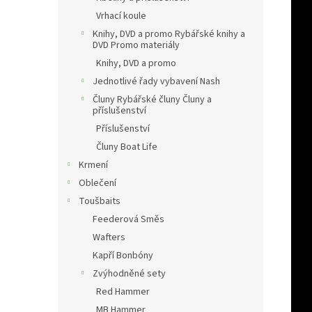
Vrhací koule
Knihy, DVD a promo Rybářské knihy a
DVD Promo materiály
Knihy, DVD a promo
Jednotlivé řady vybavení Nash
Čluny Rybářské čluny Čluny a
příslušenství
Příslušenství
Čluny Boat Life
Krmení
Oblečení
Toušbaits
Feederová Směs
Wafters
Kapří Bonbóny
Zvýhodněné sety
Red Hammer
MB Hammer