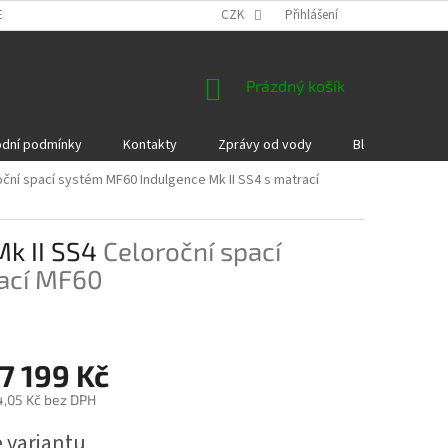
EKLAMACE A VRÁCENÍ ZBOŽÍ
DÁRKOVÉ POUKAZY
CZK
Přihlášení
PODMÍNKY COOKI
NÁKUPNÍ
Prázdný košík
KOŠÍK
dní podmínky
Kontakty
Zprávy od vody
Blog
Kame
oční spací systém MF60 Indulgence Mk II SS4 s matrací
Mk II SS4
Celoroční spací
rací MF60
7 199 Kč
4,05 Kč
bez DPH
e variantu