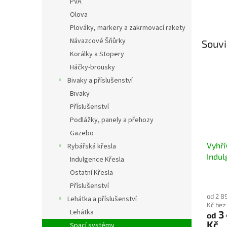
PVA
Olova
Plováky, markery a zakrmovací rakety
Návazcové Šňůrky
Souvi
Korálky a Stopery
Háčky-brousky
Bivaky a příslušenství
Bivaky
Příslušenství
Podlážky, panely a přehozy
Gazebo
Vyhř
Rybářská křesla
Indu
Indulgence Křesla
Blan
Ostatní Křesla
vyhří
Příslušenství
Indu
od 2 8
Lehátka a příslušenství
Blank
Kč be
Lehátka
3
od
Kč
Spací systémy