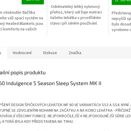
Odnímatelný lehký nylonový
přehoz, který udržuje matraci
 stisknutím tlačítka
Představu
Vašeho lehátka v prvotřídním
íte váš spací systém na
nejvyšší sp
stavu i při silném používání.
aný Heated Blankets jsou
bylo dosud
Nezbytné pro ty, kteří dávají
cí komfortu na vašich
vyrobeno 
přednost příjemnému potahu...
ách. Heated Blankets
detailu, ta
yhřívané deky s...
bezkonkure
pohodlí na 
s
Hodnocení
Diskuze
Značka
ailní popis produktu
0 Indulgence 5 Season Sleep System MK II
PŠENÝ DESIGN ŠPIČKOVÝCH LEHÁTEK MF 60 VE VARIANTÁCH SS3 A SS4. NYNÍ
UPNÉ SE ZDVOJENÝMI NOHAMI NA ZAČÁTKU A NA KONCI LEHÁTKA - PŘIČEMŽ 
OVÁVAJÍ VŠECHNY FUNKCE. NEJPOKROČILEJŠÍ A NEJPOHODLNĚJŠÍ SÉRIE LE
, KTERÁ BYLA KDY PŘEDSTAVENA NA TRHU.