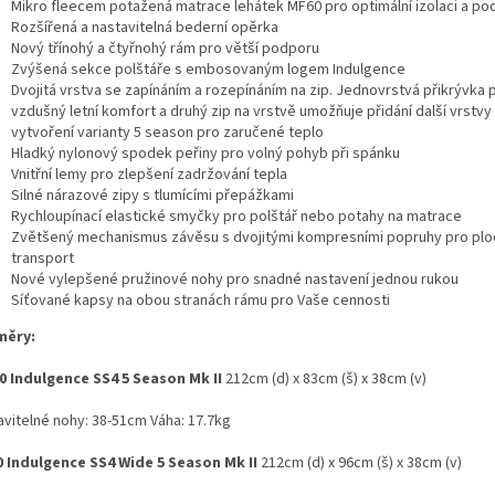
Mikro fleecem potažená matrace lehátek MF60 pro optimální izolaci a po
Rozšířená a nastavitelná bederní opěrka
Nový třínohý a čtyřnohý rám pro větší podporu
Zvýšená sekce polštáře s embosovaným logem Indulgence
Dvojitá vrstva se zapínáním a rozepínáním na zip. Jednovrstvá přikrývka 
vzdušný letní komfort a druhý zip na vrstvě umožňuje přidání další vrstvy
vytvoření varianty 5 season pro zaručené teplo
Hladký nylonový spodek peřiny pro volný pohyb při spánku
Vnitřní lemy pro zlepšení zadržování tepla
Silné nárazové zipy s tlumícími přepážkami
Rychloupínací elastické smyčky pro polštář nebo potahy na matrace
Zvětšený mechanismus závěsu s dvojitými kompresními popruhy pro plo
transport
Nové vylepšené pružinové nohy pro snadné nastavení jednou rukou
Síťované kapsy na obou stranách rámu pro Vaše cennosti
měry:
 Indulgence SS4 5 Season Mk II
212cm (d) x 83cm (š) x 38cm (v)
avitelné nohy: 38-51cm Váha: 17.7kg
 Indulgence SS4 Wide 5 Season Mk II
212cm (d) x 96cm (š) x 38cm (v)