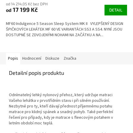
M
od 14 214,05 Kč bez DPH
17 199 Kč
od
DETAIL
A
MF60 Indulgence 5 Season Sleep System MK II VYLEPŠENÝ DESIGN
ŠPIČKOVÝCH LEHÁTEK MF 60 VE VARIANTÁCH SS3 A SS4. NYNÍ JSOU
DOSTUPNÉ SE ZDVOJENÝMI NOHAMI NA ZAČÁTKU A NA...
Popis
Hodnocení
Diskuze
Značka
Detailní popis produktu
Odnímatelný lehký nylonový přehoz, který udržuje matraci
Vašeho lehátka v prvotřídním stavu i při silném používání.
Nezbytné pro ty, kteří dávají přednost příjemnému potahu
matrace pro klidný spánek a snadný pohyb. Také perfektní
řešení pro případy, kdy je matrace s fleecovým potahem v
letním období moc teplá.