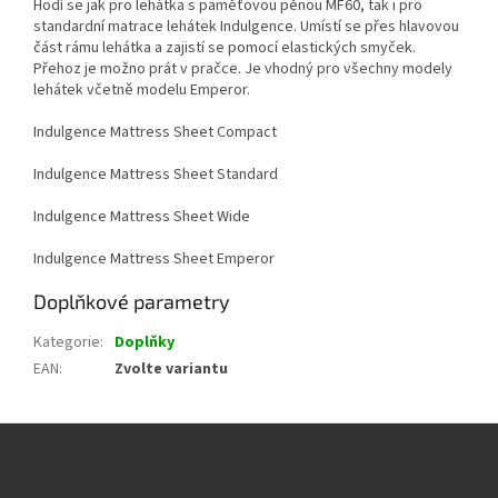
Hodí se jak pro lehátka s paměťovou pěnou MF60, tak i pro
standardní matrace lehátek Indulgence. Umístí se přes hlavovou
část rámu lehátka a zajistí se pomocí elastických smyček.
Přehoz je možno prát v pračce. Je vhodný pro všechny modely
lehátek včetně modelu Emperor.
Indulgence Mattress Sheet Compact
Indulgence Mattress Sheet Standard
Indulgence Mattress Sheet Wide
Indulgence Mattress Sheet Emperor
Doplňkové parametry
Kategorie
:
Doplňky
EAN
:
Zvolte variantu
Z
á
p