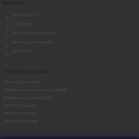
a
Kontakt
t
info
@
nash.cz
í
777079297
Petr Touš-Orlická Vydra
petrtous_orlickavydra
Petr Touš
Informace pro vás
Obchodní podmínky
Podmínky ochrany osobních údajů
Reklamace a vrácení zboží
Dárkové poukazy
Podmínky cookie
Věrnostní program