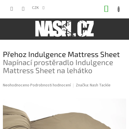
Přejít
NÁKUP
na
CZK
obsah
KOŠÍK
Přehoz Indulgence Mattress Sheet
Napínací prostěradlo Indulgence
Mattress Sheet na lehátko
Průměrné
Neohodnoceno
Podrobnosti hodnocení
Značka:
Nash Tackle
hodnocení
produktu
je
0,0
z
5
hvězdiček.