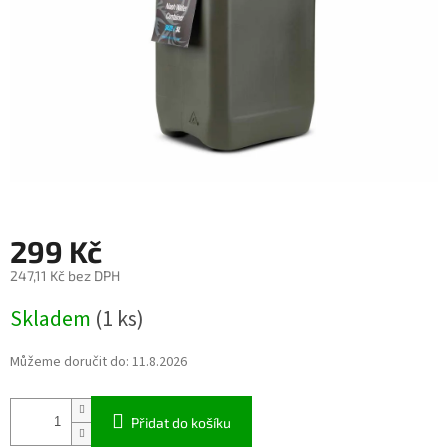
299 Kč
247,11 Kč bez DPH
Měrná
Skladem
(1 ks)
cena:
Můžeme doručit do:
11.8.2026
Přidat do košíku