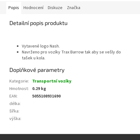
Popis
Hodnocení
Diskuze
Značka
Detailní popis produktu
Vytavené logo Nash.
Navrženo pro vozíky Trax Barrow tak aby se vešly do
tašek u kola.
Doplňkové parametry
Kategorie
:
Transportní vozíky
Hmotnost
:
0.29 kg
EAN
:
5055108931690
délka
:
šířka
:
výška
:
Z