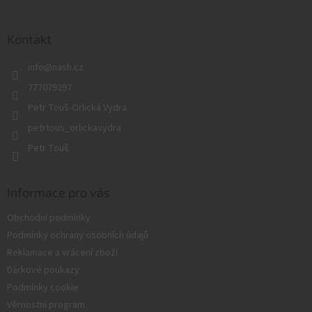
á
p
a
Kontakt
t
info
@
nash.cz
í
777079297
Petr Touš-Orlická Vydra
petrtous_orlickavydra
Petr Touš
Informace pro vás
Obchodní podmínky
Podmínky ochrany osobních údajů
Reklamace a vrácení zboží
Dárkové poukazy
Podmínky cookie
Věrnostní program