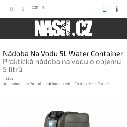
Přejít
NÁKUP
na
CZK
obsah
KOŠÍK
Nádoba Na Vodu 5L Water Container
Praktická nádoba na vodu o objemu
5 litrů
T3169
Průměrné
Neohodnoceno
Podrobnosti hodnocení
Značka:
Nash Tackle
hodnocení
produktu
je
0,0
z
5
hvězdiček.