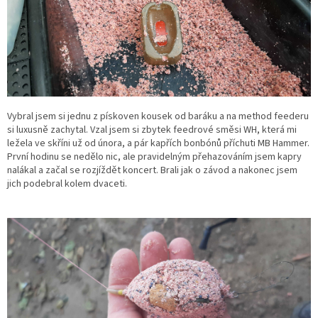
Vybral jsem si jednu z pískoven kousek od baráku a na method feederu
si luxusně zachytal. Vzal jsem si zbytek feedrové směsi WH, která mi
ležela ve skříni už od února, a pár kapřích bonbónů příchuti MB Hammer.
První hodinu se nedělo nic, ale pravidelným přehazováním jsem kapry
nalákal a začal se rozjíždět koncert. Brali jak o závod a nakonec jsem
jich podebral kolem dvaceti.