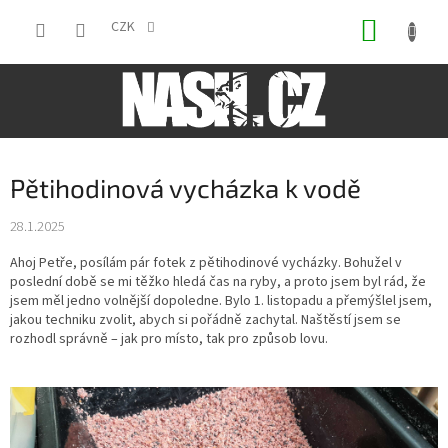
Přejít
NÁKUP
na
CZK
obsah
KOŠÍK
Pětihodinová vycházka k vodě
28.1.2025
Ahoj Petře, posílám pár fotek z pětihodinové vycházky. Bohužel v
poslední době se mi těžko hledá čas na ryby, a proto jsem byl rád, že
jsem měl jedno volnější dopoledne. Bylo 1. listopadu a přemýšlel jsem,
jakou techniku zvolit, abych si pořádně zachytal. Naštěstí jsem se
rozhodl správně – jak pro místo, tak pro způsob lovu.