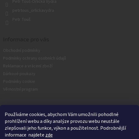
Petr Touš-Orlická Vydra
petrtous_orlickavydra
Petr Touš
Informace pro vás
Obchodní podmínky
Podmínky ochrany osobních údajů
Reklamace a vrácení zboží
Dárkové poukazy
Podmínky cookie
Věrnostní program
Facebook
Používáme cookies, abychom Vám umožnili pohodlné
prohlížení webu a díky analýze provozu webu neustále
zlepšovali jeho funkce, výkon a použitelnost. Podrobnější
informace najdete
zde