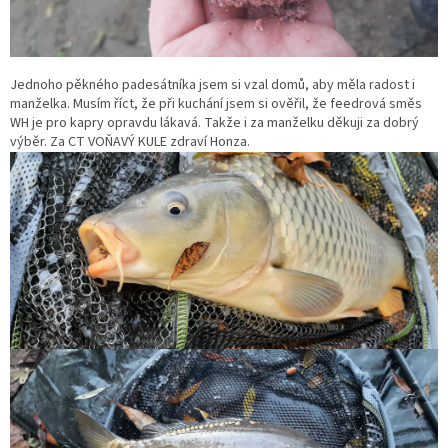
Jednoho pěkného padesátníka jsem si vzal domů, aby měla radost i
manželka. Musím říct, že při kuchání jsem si ověřil, že feedrová směs
WH je pro kapry opravdu lákavá. Takže i za manželku děkuji za dobrý
výběr. Za CT VOŇAVÝ KULE zdraví Honza.