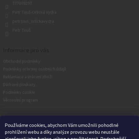
777079297
Petr Touš-Orlická Vydra
petrtous_orlickavydra
Petr Touš
Informace pro vás
Obchodní podmínky
Podmínky ochrany osobních údajů
Reklamace a vrácení zboží
Dárkové poukazy
Podmínky cookie
Věrnostní program
Facebook
Používáme cookies, abychom Vám umožnili pohodlné
prohlížení webu a díky analýze provozu webu neustále