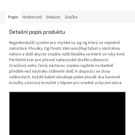
Popis
Hodnocení
Diskuze
Značka
Detailní popis produktu
Nejjednodušší systém pro chytání na zig rig který se nejméně
zamotává. Plováky Zig Floats Vám umožňují hýbat s nástrahou
nahoru a dolů abyste snadno našli hloubku ve které se ryby krmí.
Perfektní tvar pro přesné nahazování skvělá vzlínavost.
Oranžový nebo černý nástavec snadno najdete na hladině
předtím než nástrahu stáhnete dolů. K dispozici ve dvou
velikostech. Každé balení obsahuje jeden plovák dva barevné
kroužky a kovový kroužek s klipem pro snadné uchycení olova.