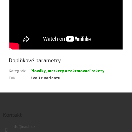
Doplňkové parametry
Kategorie
:
Plováky, markery a zakrmovací rakety
EAN
:
Zvolte variantu
Z
á
p
a
Kontakt
t
info
@
nash.cz
í