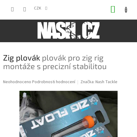
Přejít
NÁKUP
na
CZK
obsah
KOŠÍK
Zig plovák
plovák pro zig rig
montáže s precizní stabilitou
Průměrné
Neohodnoceno
Podrobnosti hodnocení
Značka:
Nash Tackle
hodnocení
produktu
je
0,0
z
5
hvězdiček.