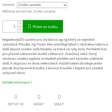
Varianta
Můžeme doručit do:
Zvolte variantu
Přidat do košíku
Nejjednodušší systém pro chytání na zig rig který se nejméně
zamotává. Plováky Zig Floats Vám umožňují hýbat s nástrahou nahoru a
dolů abyste snadno našli hloubku ve které se ryby krmí. Perfektní tvar
pro přesné nahazování skvělá vzlínavost. Oranžový nebo černý
nástavec snadno najdete na hladině předtím než nástrahu stáhnete
dolů. K dispozici ve dvou velikostech. Každé balení obsahuje jeden
plovák dva barevné kroužky a kovový kroužek s klipem pro snadné
uchycení olova.
Detailní informace
ZEPTAT SE
HLÍDAT
SDÍLET