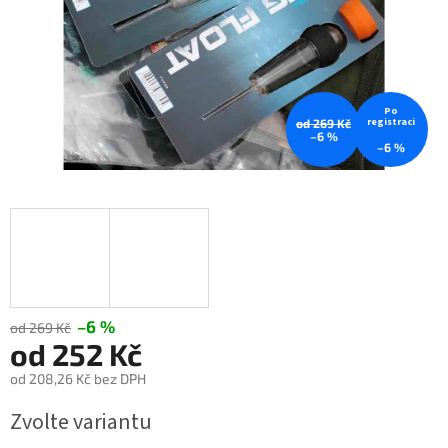
Po
registraci
od 269 Kč
–6 %
–6 %
–6 %
od 269 Kč
od
252 Kč
od
208,26 Kč
bez DPH
Měrná
Zvolte variantu
cena: