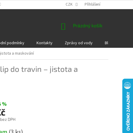
EKLAMACE A VRÁCENÍ ZBOŽÍ
DÁRKOVÉ POUKAZY
CZK
Přihlášení
PODMÍNKY COOKI
NÁKUPNÍ
Prázdný košík
KOŠÍK
dní podmínky
Kontakty
Zprávy od vody
Blog
Kame
 jistota a maskování
ip do travin – jistota a
6 %
Kč
 bez DPH
dem
(3 ks)