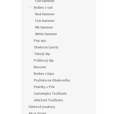
Fish Hammer
Boilies v soli
Red Hammer
Fish Hammer
Mb Hammer
White Hammer
Pop ups
Obalovací pasty
Tekutý dip
Práškový dip
Booster
Boilies v Dipu
Pružinka na Obalovačku
Peletky v PVA
Samolepka Toušbaits
oblečení Toušbaits
Dárkové poukazy
Akce Srpen