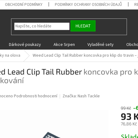
OBCHODNÍ PODMÍNKY
PODMÍNKY OCHRANY OSOBNÍCH ÚDAJŮ
R
HLEDAT
Dárkové poukazy
Akce Srpen
Vyladěné sety
Obcho
ky na olova
Weed Lead Clip Tail Rubber
koncovka pro klip do travin –
 Lead Clip Tail Rubber
koncovka pro kl
kování
né
noceno
Podrobnosti hodnocení
Značka:
Nash Tackle
ní
u
–
99 Kč
93 
76,86 Kč
Měrná
Skla
ek.