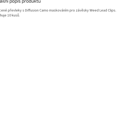
ailní popis produktu
cené převleky s Diffusion Camo maskováním pro závěsky Weed Lead Clips. 
huje 10 kusů.