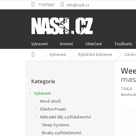
Přejít
777079297
info@nash.cz
na
obsah
Vybavení
Krmení
Oblečení
Toušbaits
Domů
Vybavení
Rybářská bižuterie
Závěs
P
Weed
o
Přeskočit
s
mas
Kategorie
kategorie
t
T8424
r
Vybavení
Průměr
Neohod
a
hodnoce
Nové zboží
n
produkt
Elektro-Power
n
je
í
Náhradní díly a příslušenství
0,0
z
p
Sleep Systems
5
a
Bivaky a příslušenství
hvězdič