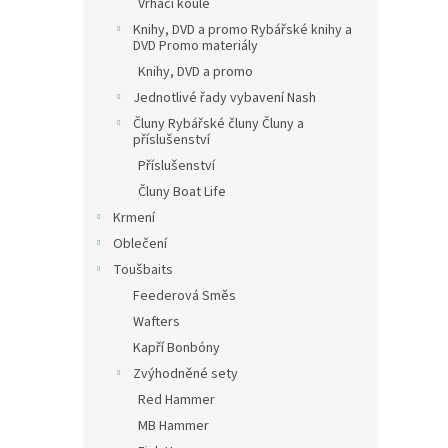
Vrhací koule
Knihy, DVD a promo Rybářské knihy a
DVD Promo materiály
Knihy, DVD a promo
Jednotlivé řady vybavení Nash
Čluny Rybářské čluny Čluny a
příslušenství
Příslušenství
Čluny Boat Life
Krmení
Oblečení
Toušbaits
Feederová Směs
Wafters
Kapří Bonbóny
Zvýhodněné sety
Red Hammer
MB Hammer