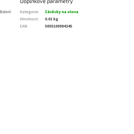
Doplňkové parametry
Balení
Kategorie
:
Závěsky na olova
Hmotnost
:
0.01 kg
EAN
:
5055108984245