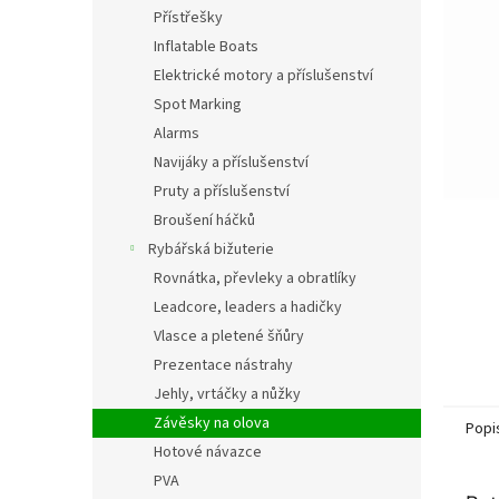
n
Přístřešky
e
Inflatable Boats
l
Elektrické motory a příslušenství
Spot Marking
Alarms
Navijáky a příslušenství
Pruty a příslušenství
Broušení háčků
Rybářská bižuterie
Rovnátka, převleky a obratlíky
Leadcore, leaders a hadičky
Vlasce a pletené šňůry
Prezentace nástrahy
Jehly, vrtáčky a nůžky
Závěsky na olova
Popi
Hotové návazce
PVA