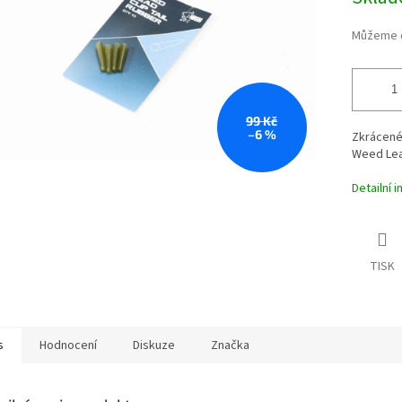
cena:
Můžeme d
99 Kč
–6 %
Zkrácené
Weed Lead
Detailní 
TISK
s
Hodnocení
Diskuze
Značka