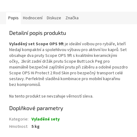
Popis
Hodnocení
Diskuze
Značka
Detailní popis produktu
Vyladěný set Scope OPS 9ft
je ideální volbou pro rybáře, kteří
hledají kompaktní a spolehlivou výbavu pro aktivní lov kaprů. Set
obsahuje dva pruty Scope OPS 9ft s kvalitními keramickými
očky, 2krát zadní držák prutu Scope Butt Lock Peg pro
maximálně bezpečné zajištění prutu při záběru a odolné pouzdro
Scope OPS Hi Protect 2 Rod Skin pro bezpečný transport celé
sestavy. Perfektně sladěná kombinace pro mobilní kaprařinu
bez kompromisů.
Na tento produkt se nevzahuje věrností sleva.
Doplňkové parametry
Kategorie
:
Vyladěné sety
Hmotnost
:
5 kg