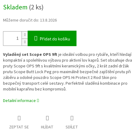
Měrná
Skladem
(2 ks)
cena:
Můžeme doručit do:
13.8.2026
Přidat do košíku
Vyladěný set Scope OPS 9ft
je ideální volbou pro rybáře, kteří hledají
kompaktní a spolehlivou výbavu pro aktivní lov kaprů. Set obsahuje dva
pruty Scope OPS 9ft s kvalitními keramickými očky, 2 krát zadní držák
prutu Scope Butt Lock Peg pro maximálně bezpečné zajištění prutu při
záběru a odolné pouzdro Scope OPS Hi Protect 2 Rod Skin pro
bezpečný transport celé sestavy. Perfektně sladěná kombinace pro
mobilní kaprařinu bez kompromisů.
Detailní informace
ZEPTAT SE
HLÍDAT
SDÍLET