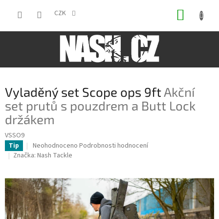
Přejít
NÁKUP
na
CZK
obsah
KOŠÍK
Vyladěný set Scope ops 9ft
Akční
set prutů s pouzdrem a Butt Lock
držákem
VSSO9
Průměrné
Neohodnoceno
Podrobnosti hodnocení
Tip
hodnocení
Značka:
Nash Tackle
produktu
je
0,0
z
5
hvězdiček.