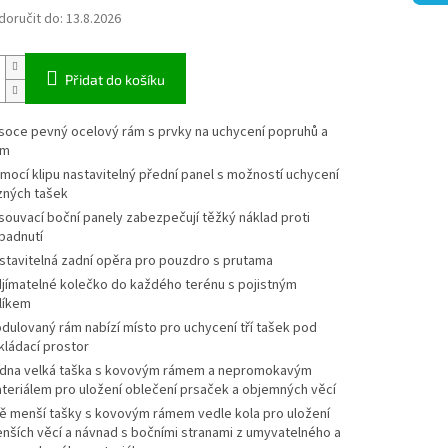
oručit do:
13.8.2026
Přidat do košíku
soce pevný ocelový rám s prvky na uchycení popruhů a
um
mocí klipu nastavitelný přední panel s možností uchycení
zných tašek
souvací boční panely zabezpečují těžký náklad proti
padnutí
stavitelná zadní opěra pro pouzdro s prutama
jímatelné kolečko do každého terénu s pojistným
líkem
dulovaný rám nabízí místo pro uchycení tří tašek pod
kládací prostor
dna velká taška s kovovým rámem a nepromokavým
teriálem pro uložení oblečení prsaček a objemných věcí
ě menší tašky s kovovým rámem vedle kola pro uložení
nších věcí a návnad s bočními stranami z umyvatelného a