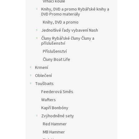
Vrhací koule
Knihy, DVD a promo Rybářské knihy a
DVD Promo materiály
Knihy, DVD a promo
Jednotlivé řady vybavení Nash
Čluny Rybářské čluny Čluny a
příslušenství
Příslušenství
Čluny Boat Life
Krmení
Oblečení
Toušbaits
Feederová Směs
Wafters
Kapří Bonbóny
Zvýhodněné sety
Red Hammer
MB Hammer