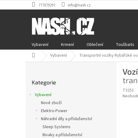
Přejít
777079297
info@nash.cz
na
obsah
Vybavení
Krmení
Oblečení
Toušbaits
Domů
Vybavení
Transportní vozíky Rybářské vo
P
Voz
o
Přeskočit
s
tran
Kategorie
kategorie
t
T3251
r
Vybavení
Průměr
Neohod
a
hodnoce
Nové zboží
n
produkt
Elektro-Power
n
je
í
Náhradní díly a příslušenství
0,0
z
p
Sleep Systems
5
a
Bivaky a příslušenství
hvězdič