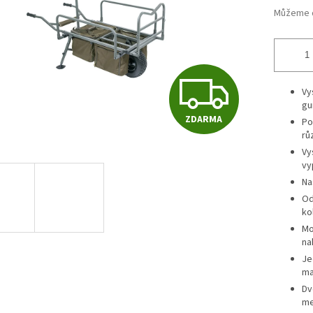
Můžeme d
Z
Vy
g
ZDARMA
Po
D
rů
Vy
vy
A
Na
Od
ko
R
Mo
na
Je
M
ma
Dv
me