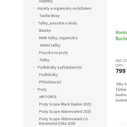
Doplňky
Kazety a organizéry na bižuterii
Tackle Boxy
Tašky, pouzdra a obaly
Batohy
Kovo
Malé tašky, organizéry
Bucke
10/17
Jídelní tašky
podpě
Pouzdra na pruty
objem
Tašky
660,33
DPH
Podběráky a příslušenství
799
Podběráky
Příslušenství
Díky t
žádné 
Pruty
budou 
AIR FORCE
budete
Pruty Scope Black Duplon 2025
vozíku
cenný 
Pruty Scope Abbreviated 2025
Pruty Scope Abbreviated CG
Keramická Očka 2025