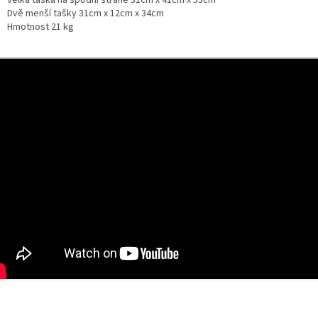
Dvě menší tašky 31cm x 12cm x 34cm
Hmotnost 21 kg