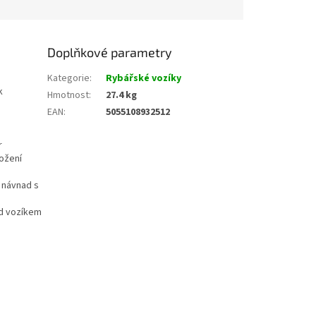
Doplňkové parametry
Kategorie
:
Rybářské vozíky
k
Hmotnost
:
27.4 kg
EAN
:
5055108932512
r
ožení
 návnad s
od vozíkem