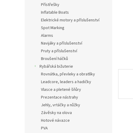
n
Přístřešky
e
Inflatable Boats
l
Elektrické motory a příslušenství
Spot Marking
Alarms
Navijáky a příslušenství
Pruty a příslušenství
Broušení háčků
Rybářská bižuterie
Rovnátka, převleky a obratlíky
Leadcore, leaders a hadičky
Vlasce a pletené šňůry
Prezentace nástrahy
Jehly, vrtáčky a nůžky
Závěsky na olova
Hotové návazce
PVA