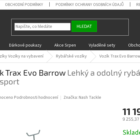
OBCHODNÍ PODMÍNKY
PODMÍNKY OCHRANY OSOBNÍCH ÚDAJŮ
R
HLEDAT
Dárkové poukazy
Akce Srpen
Vyladěné sety
Obcho
zíky Vozíky na vybavení
Rybářské vozíky
Vozík Trax Evo Barro
ík Trax Evo Barrow
Lehký a odolný rybá
sport
né
noceno
Podrobnosti hodnocení
Značka:
Nash Tackle
ní
11 1
u
9 255,37
Měrná
Skla
cena:
ek.