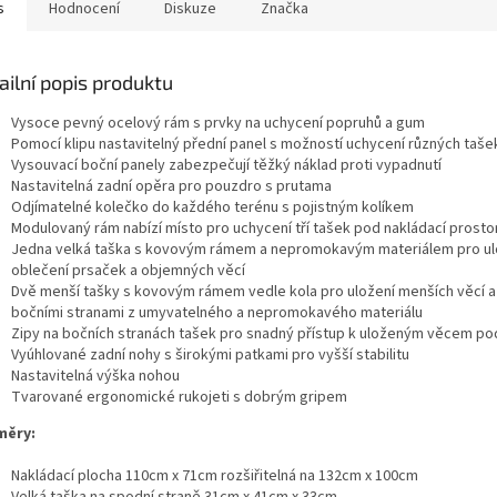
s
Hodnocení
Diskuze
Značka
ailní popis produktu
Vysoce pevný ocelový rám s prvky na uchycení popruhů a gum
Pomocí klipu nastavitelný přední panel s možností uchycení různých taše
Vysouvací boční panely zabezpečují těžký náklad proti vypadnutí
Nastavitelná zadní opěra pro pouzdro s prutama
Odjímatelné kolečko do každého terénu s pojistným kolíkem
Modulovaný rám nabízí místo pro uchycení tří tašek pod nakládací prosto
Jedna velká taška s kovovým rámem a nepromokavým materiálem pro ul
oblečení prsaček a objemných věcí
Dvě menší tašky s kovovým rámem vedle kola pro uložení menších věcí a
bočními stranami z umyvatelného a nepromokavého materiálu
Zipy na bočních stranách tašek pro snadný přístup k uloženým věcem p
Vyúhlované zadní nohy s širokými patkami pro vyšší stabilitu
Nastavitelná výška nohou
Tvarované ergonomické rukojeti s dobrým gripem
měry:
Nakládací plocha 110cm x 71cm rozšiřitelná na 132cm x 100cm
Velká taška na spodní straně 31cm x 41cm x 33cm