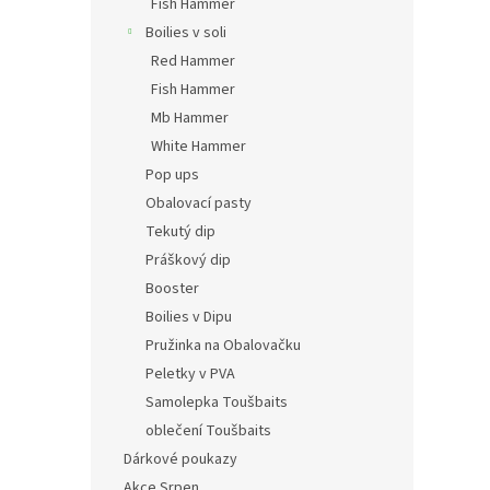
Fish Hammer
Boilies v soli
Red Hammer
Fish Hammer
Mb Hammer
White Hammer
Pop ups
Obalovací pasty
Tekutý dip
Práškový dip
Booster
Boilies v Dipu
Pružinka na Obalovačku
Peletky v PVA
Samolepka Toušbaits
oblečení Toušbaits
Dárkové poukazy
Akce Srpen