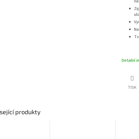
ne
A
Zi
ul
Vy
Na
Tv
Detailní 
TISK
sející produkty