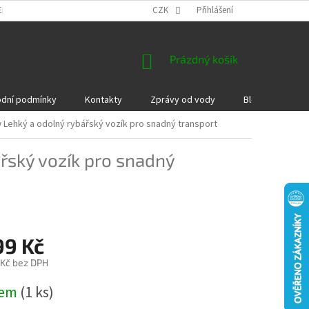
EKLAMACE A VRÁCENÍ ZBOŽÍ
DÁRKOVÉ POUKAZY
CZK
Přihlášení
PODMÍNKY COOKI
NÁKUPNÍ
Prázdný košík
KOŠÍK
dní podmínky
Kontakty
Zprávy od vody
Blog
Kame
w
Lehký a odolný rybářský vozík pro snadný transport
řský vozík pro snadný
99 Kč
 Kč bez DPH
dem
(1 ks)