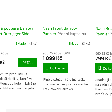
vá podpěra Barrow
Nash Front Barrow
Nash Rea
t Outrigger Side
Pannier
Přední kapsa na
Pannier
 litre
Kovová
vozík pro přehledné
vozík pro
Skladem
(3 ks)
Skladem
(3 ks)
ra pro kbelíky o
uspořádání vybavení
prostor
u 10 a 17 litrů
 Kč bez
908,26 Kč bez DPH
660,33 Kč 
1 099 Kč
799 Kč
 Kč
DETAIL
Do košíku
Do ko
omuto produktu už
další kbelíky, které Vás
Plně vyztužená úložná taška
Snadno ji 
tlouct do holení, když je
pro umístění na předek vozíků
na zadní ru
 chtít vozit na rukojetích
Trax Power Barrows.
Barrows. Pe
 a zároveň tak uvolníte
broďáky i 
úložný prostor na...
okamžitý p
bez rozbale