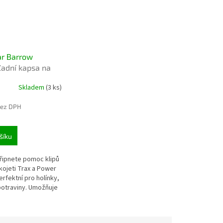
r Barrow
Zadní kapsa na
 větší úložný
Skladem
(3 ks)
bez DPH
šíku
připnete pomoc klipů
kojeti Trax a Power
rfektní pro holínky,
potraviny. Umožňuje
řistup k položkám
ní větší...