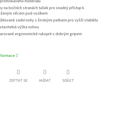
promokavého materiálu
py na bočních stranách tašek pro snadný přístup k
oženým věcem pod vozíkem
úhlované zadní nohy s širokými patkami pro vyšší stabilitu
stavitelná výška nohou
arované ergonomické rukojeti s dobrým gripem
informace
ZEPTAT SE
HLÍDAT
SDÍLET