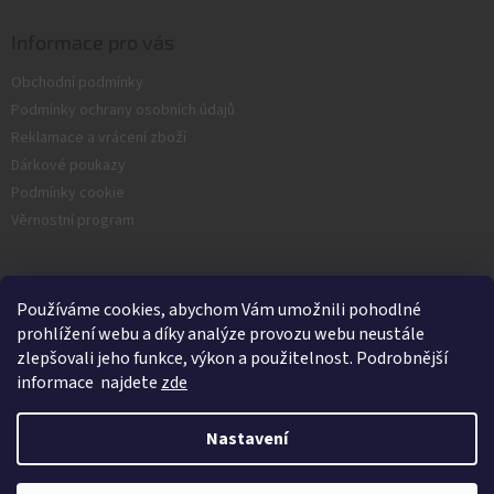
Informace pro vás
Obchodní podmínky
Podmínky ochrany osobních údajů
Reklamace a vrácení zboží
Dárkové poukazy
Podmínky cookie
Věrnostní program
Facebook
Používáme cookies, abychom Vám umožnili pohodlné
prohlížení webu a díky analýze provozu webu neustále
zlepšovali jeho funkce, výkon a použitelnost. Podrobnější
informace najdete
zde
Nastavení
Vytvořil Shoptet