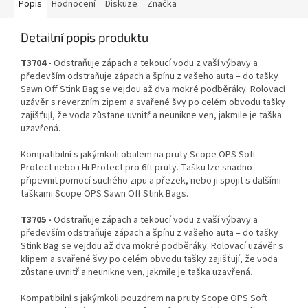
Popis
Hodnocení
Diskuze
Značka
Detailní popis produktu
T3704 -
Odstraňuje zápach a tekoucí vodu z vaší výbavy a
především odstraňuje zápach a špínu z vašeho auta – do tašky
Sawn Off Stink Bag se vejdou až dva mokré podběráky. Rolovací
uzávěr s reverzním zipem a svařené švy po celém obvodu tašky
zajišťují, že voda zůstane uvnitř a neunikne ven, jakmile je taška
uzavřená.
Kompatibilní s jakýmkoli obalem na pruty Scope OPS Soft
Protect nebo i Hi Protect pro 6ft pruty. Tašku lze snadno
připevnit pomocí suchého zipu a přezek, nebo ji spojit s dalšími
taškami Scope OPS Sawn Off Stink Bags.
T3705 -
Odstraňuje zápach a tekoucí vodu z vaší výbavy a
především odstraňuje zápach a špínu z vašeho auta – do tašky
Stink Bag se vejdou až dva mokré podběráky. Rolovací uzávěr s
klipem a svařené švy po celém obvodu tašky zajišťují, že voda
zůstane uvnitř a neunikne ven, jakmile je taška uzavřená.
Kompatibilní s jakýmkoli pouzdrem na pruty Scope OPS Soft