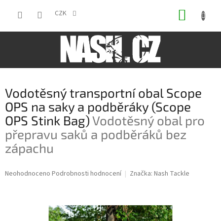
Přejít
NÁKUP
na
CZK
obsah
KOŠÍK
Vodotěsný transportní obal Scope
OPS na saky a podběráky (Scope
OPS Stink Bag)
Vodotěsný obal pro
přepravu saků a podběráků bez
zápachu
Průměrné
Neohodnoceno
Podrobnosti hodnocení
Značka:
Nash Tackle
hodnocení
produktu
je
0,0
z