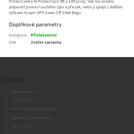
Protect nebo Hi Protect pro 9ft a 10ft pruty. Vak lze snadno
připevnit pomocí suchého zipu a přezek, nebo ji spojit s dalšími
taškami Scope OPS Sawn Off Stink Bags.
Doplňkové parametry
Kategorie
:
Příslušenství
EAN
:
Zvolte variantu
Z
á
p
a
Kontakt
t
info
@
nash.cz
í
777079297
Petr Touš-Orlická Vydra
petrtous_orlickavydra
Petr Touš