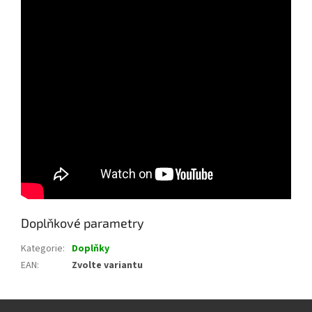
Doplňkové parametry
Kategorie
:
Doplňky
EAN
:
Zvolte variantu
Z