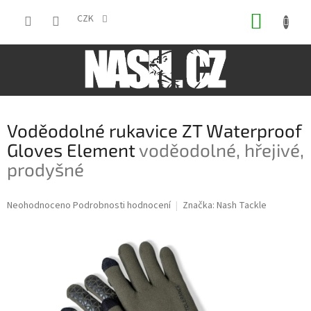
Přejít
NÁKUP
na
CZK
obsah
KOŠÍK
Voděodolné rukavice ZT Waterproof
Gloves Element
voděodolné, hřejivé,
prodyšné
Průměrné
Neohodnoceno
Podrobnosti hodnocení
Značka:
Nash Tackle
hodnocení
produktu
je
0,0
z
5
hvězdiček.