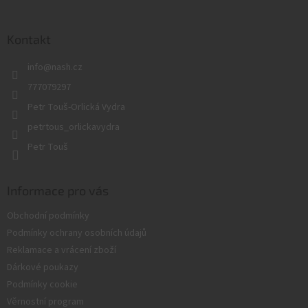
á
p
a
Kontakt
t
info
@
nash.cz
í
777079297
Petr Touš-Orlická Vydra
petrtous_orlickavydra
Petr Touš
Informace pro vás
Obchodní podmínky
Podmínky ochrany osobních údajů
Reklamace a vrácení zboží
Dárkové poukazy
Podmínky cookie
Věrnostní program