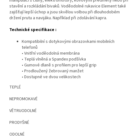
manipulaci s čluny, elektromotory, kovovými předměty nebo při
stavění a rozkládání bivaků. Voděodolné rukavice Element také
zajišťují lepší úchop a jsou skvělou volbou při dlouhodobém
držení prutu a navijáku. Například při zdolávání kapra.
Technické specifikace :
Kompatibilní s dotykovými obrazovkami mobilních
telefonů
• Vnitřní voděodolná membrána
• Teplá vlněná a Spandex podšívka
• Gumové dlaně s profilem pro lepší grip
• Prodloužený žebrovaný manžet
• Dostupné ve dvou velikostech
TEPLÉ
NEPROMOKAVÉ
VĚTRUODOLNÉ
PRODYŠNÉ
ODOLNÉ