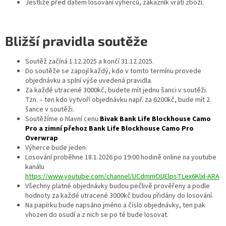
Jestliže před datem losování výherců, zákazník vrátí zboží.
Bližší pravidla soutěže
Soutěž začíná 1.12.2025 a končí 31.12.2025.
Do soutěže se zapojí každý, kdo v tomto termínu provede
objednávku a splní výše uvedená pravidla.
Za každé utracené 3000kč, budete mít jednu šanci v soutěži.
Tzn. – ten kdo vytvoří objednávku např. za 6200kč, bude mít 2
šance v soutěži.
Soutěžíme o hlavní cenu
Bivak Bank Life Blockhouse Camo
Pro a zimní přehoz Bank Life Blockhouse Camo Pro
Overwrap
Výherce bude jeden.
Losování proběhne 18.1.2026 po 19:00 hodině online na youtube
kanálu
https://www.youtube.com/channel/UCdmmOUElpsTLex6Klxl-ARA
Všechny platné objednávky budou pečlivě prověřeny a podle
hodnoty za každé utracené 3000kč budou přidány do losování.
Na papírku bude napsáno jméno a číslo objednávky, ten pak
vhozen do osudí a z nich se po té bude losovat.