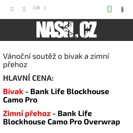
Přejít
NÁKUP
na
CZK
obsah
KOŠÍK
Vánoční soutěž o bivak a zimní
přehoz
HLAVNÍ CENA:
Bivak
- Bank Life Blockhouse
Camo Pro
Zimní přehoz
- Bank Life
Blockhouse Camo Pro Overwrap