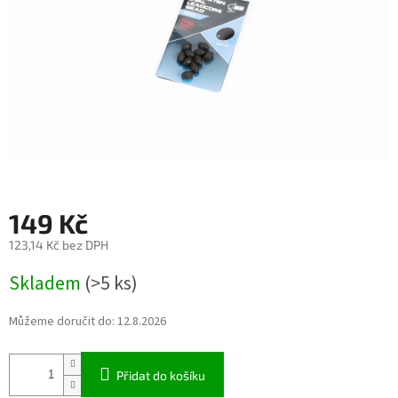
149 Kč
123,14 Kč bez DPH
Měrná
Skladem
(>5 ks)
cena:
Můžeme doručit do:
12.8.2026
Přidat do košíku