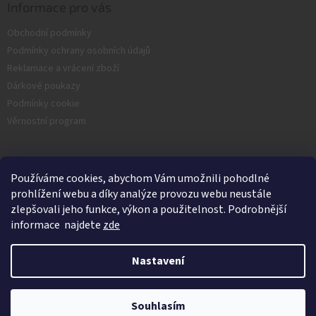
Informace pro vás
Obchodní podmínky
Podmínky ochrany osobních údajů
Reklamace a vrácení zboží
Dárkové poukazy
Podmínky cookie
Věrnostní program
Facebook
Používáme cookies, abychom Vám umožnili pohodlné
prohlížení webu a díky analýze provozu webu neustále
zlepšovali jeho funkce, výkon a použitelnost. Podrobnější
informace najdete
zde
Nastavení
Vytvořil Shoptet
Souhlasím
Copyright 2026
Nash.cz
. Všechna práva vyhrazena.
Kamenná prodejna je v Srpnu zavřená.