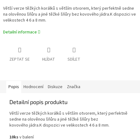
Větší verze těžkých korálků s větším otvorem, který perfektně sedne
na olověnou šňůru a jiné těžké šňůry bez kovového jádra.
K dispozici ve
velikostech 4 6 a 8 mm.
Detailní informace
ZEPTAT SE
HLÍDAT
SDÍLET
Popis
Hodnocení
Diskuze
Značka
Detailní popis produktu
Větší verze těžkých korálků s větším otvorem, který perfektně
sedne na olověnou šňůru a jiné těžké šňůry bez
kovového jádra.
K dispozici ve velikostech 4 6 a 8 mm.
10ks
v balení