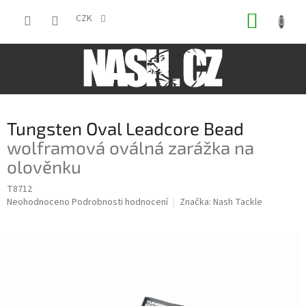
Přejít
NÁKUP
na
CZK
obsah
KOŠÍK
Tungsten Oval Leadcore Bead
wolframová oválná zarážka na
olověnku
T8712
Průměrné
Neohodnoceno
Podrobnosti hodnocení
Značka:
Nash Tackle
hodnocení
produktu
je
0,0
z
5
hvězdiček.