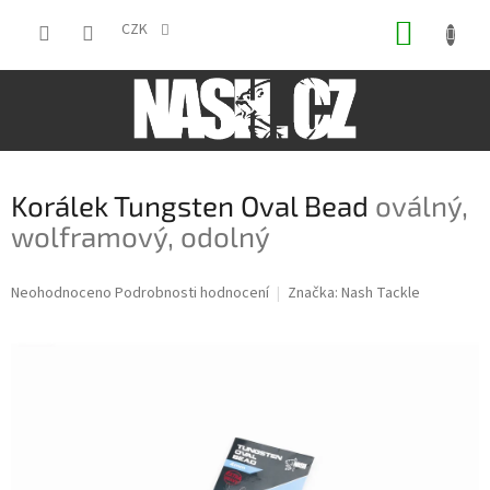
Přejít
NÁKUP
na
CZK
obsah
KOŠÍK
Korálek Tungsten Oval Bead
oválný,
wolframový, odolný
Průměrné
Neohodnoceno
Podrobnosti hodnocení
Značka:
Nash Tackle
hodnocení
produktu
je
0,0
z
5
hvězdiček.