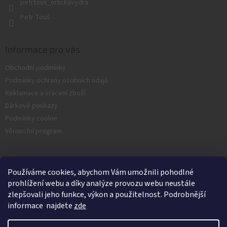
petrtous_orlickavydra
Petr Touš
Informace pro vás
Obchodní podmínky
Podmínky ochrany osobních údajů
Reklamace a vrácení zboží
Dárkové poukazy
Podmínky cookie
Věrnostní program
Facebook
Používáme cookies, abychom Vám umožnili pohodlné
prohlížení webu a díky analýze provozu webu neustále
zlepšovali jeho funkce, výkon a použitelnost. Podrobnější
informace najdete
zde