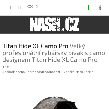
Přejít
NÁKUP
na
CZK
obsah
KOŠÍK
Titan Hide XL Camo Pro
Velký
profesionální rybářský bivak s camo
designem Titan Hide XL Camo Pro
T4215
Průměrné
Neohodnoceno
Podrobnosti hodnocení
Značka:
Nash Tackle
hodnocení
produktu
je
0,0
z
5
hvězdiček.