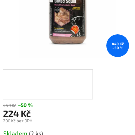
449 Kč
–50 %
–50 %
449 Kč
224 Kč
200 Kč bez DPH
Měrná
Skladem
(2 ks)
cena: