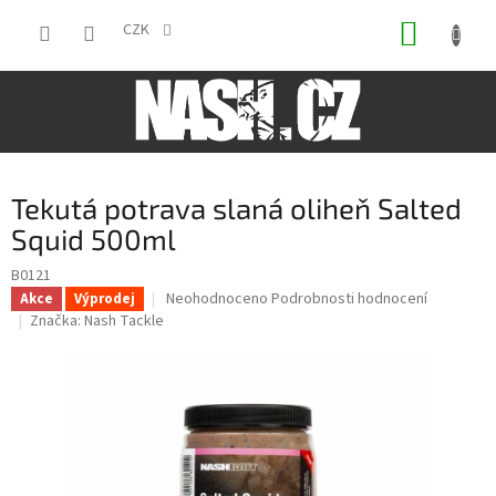
Přejít
NÁKUP
na
CZK
obsah
KOŠÍK
Tekutá potrava slaná oliheň Salted
Squid 500ml
B0121
Průměrné
Neohodnoceno
Podrobnosti hodnocení
Akce
Výprodej
hodnocení
Značka:
Nash Tackle
produktu
je
0,0
z
5
hvězdiček.