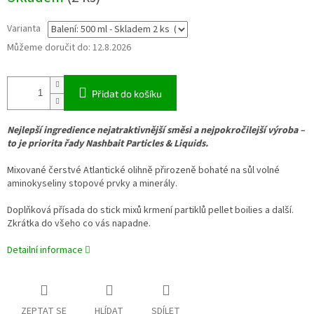
Varianta
Můžeme doručit do:
12.8.2026
Přidat do košíku
Nejlepší ingredience nejatraktivnější směsi a nejpokročilejší výroba –
to je priorita řady Nashbait Particles & Liquids.
Mixované čerstvé Atlantické olihně přirozeně bohaté na sůl volné
aminokyseliny stopové prvky a minerály.
Doplňková přísada do stick mixů krmení partiklů pellet boilies a další.
Zkrátka do všeho co vás napadne.
Detailní informace
ZEPTAT SE
HLÍDAT
SDÍLET