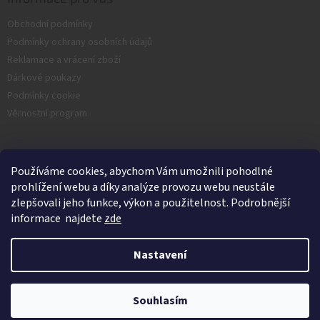
Obchodní podmínky
Podmínky ochrany osobních údajů
Reklamace a vrácení zboží
Dárkové poukazy
Podmínky cookie
Věrnostní program
Facebook
Používáme cookies, abychom Vám umožnili pohodlné
prohlížení webu a díky analýze provozu webu neustále
zlepšovali jeho funkce, výkon a použitelnost. Podrobnější
informace najdete
zde
Nastavení
Vytvořil Shoptet
Souhlasím
Copyright 2026
Nash.cz
. Všechna práva vyhrazena.
Kamenná prodejna je v Srpnu zavřená.