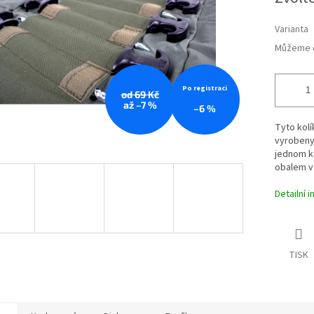
cena:
Varianta
Můžeme d
Po registraci
od 69 Kč
až –7 %
–6 %
Tyto kolí
vyrobeny 
jednom ku
obalem v 
Detailní 
TISK