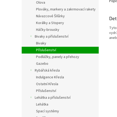
Popi
Olova
Plováky, markery a zakrmovací rakety
Návazcové Šňůrky
Det
Korálky a Stopery
Tyto
Háčky-brousky
vydrž
Bivaky a příslušenství
aneb
Bivaky
Příslušenství
Podlážky, panely a přehozy
Gazebo
Rybářská křesla
Indulgence Křesla
Ostatní Křesla
Příslušenství
Lehátka a příslušenství
Lehátka
Spací systémy