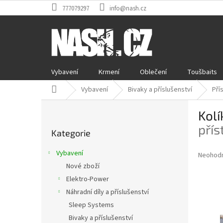
Přejít
777079297
info@nash.cz
na
obsah
Vybavení
Krmení
Oblečení
Toušbaits
Domů
Vybavení
Bivaky a příslušenství
Pří
P
Kolí
o
Přeskočit
s
přís
Kategorie
kategorie
t
r
Vybavení
Průměr
Neohod
a
hodnoce
Nové zboží
n
produkt
Elektro-Power
n
je
í
Náhradní díly a příslušenství
0,0
z
p
Sleep Systems
5
a
Bivaky a příslušenství
hvězdič