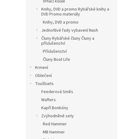
Vrhací koule
Knihy, DVD a promo Rybářské knihy a
DVD Promo materiály
Knihy, DVD a promo
Jednotlivé řady vybavení Nash
Čluny Rybářské čluny Čluny a
příslušenství
Příslušenství
Čluny Boat Life
Krmení
Oblečení
Toušbaits
Feederová Směs
Wafters
Kapří Bonbóny
Zvýhodněné sety
Red Hammer
MB Hammer