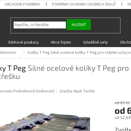
OBCHODNÍ PODMÍNKY
PODMÍNKY OCHRANY OSOBNÍCH ÚDAJŮ
R
HLEDAT
Dárkové poukazy
Akce Srpen
Vyladěné sety
Obcho
slušenství
Kolíky T Peg
Silné ocelové kolíky T Peg pro stabilní uchyce
ky T Peg
Silné ocelové kolíky T Peg pro
třešku
né
noceno
Podrobnosti hodnocení
Značka:
Nash Tackle
ní
u
od 69 Kč
od
od
52,89
Měrná
Zvolt
ek.