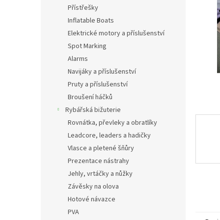
n
Přístřešky
e
Inflatable Boats
l
Elektrické motory a příslušenství
Spot Marking
Alarms
Navijáky a příslušenství
Pruty a příslušenství
Broušení háčků
Rybářská bižuterie
Rovnátka, převleky a obratlíky
Leadcore, leaders a hadičky
Vlasce a pletené šňůry
Prezentace nástrahy
Jehly, vrtáčky a nůžky
Závěsky na olova
Hotové návazce
PVA