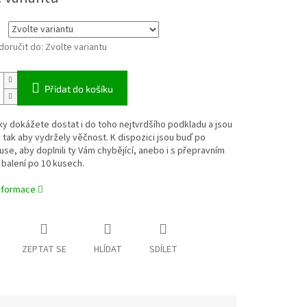
oručit do:
Zvolte variantu
Přidat do košíku
ky dokážete dostat i do toho nejtvrdšího podkladu a jsou
tak aby vydržely věčnost. K dispozici jsou buď po
se, aby doplnili ty Vám chybějící, anebo i s přepravním
balení po 10 kusech.
informace
ZEPTAT SE
HLÍDAT
SDÍLET