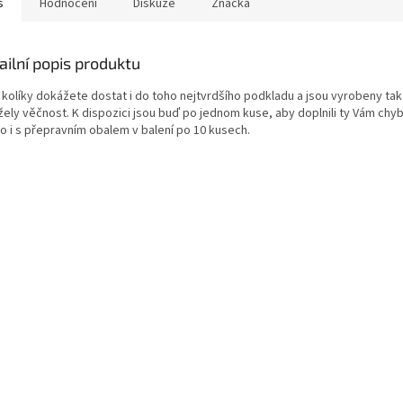
s
Hodnocení
Diskuze
Značka
ailní popis produktu
 kolíky dokážete dostat i do toho nejtvrdšího podkladu a jsou vyrobeny tak
ely věčnost. K dispozici jsou buď po jednom kuse, aby doplnili ty Vám chybě
o i s přepravním obalem v balení po 10 kusech.