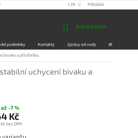
EKLAMACE A VRÁCENÍ ZBOŽÍ
DÁRKOVÉ POUKAZY
CZK
Přihlášení
PODMÍNKY COOKI
NÁKUPNÍ
Prázdný košík
KOŠÍK
dní podmínky
Kontakty
Zprávy od vody
Blog
Kame
ní bivaku a přístřešku
 stabilní uchycení bivaku a
až –7 %
64 Kč
 Kč
bez DPH
e variantu