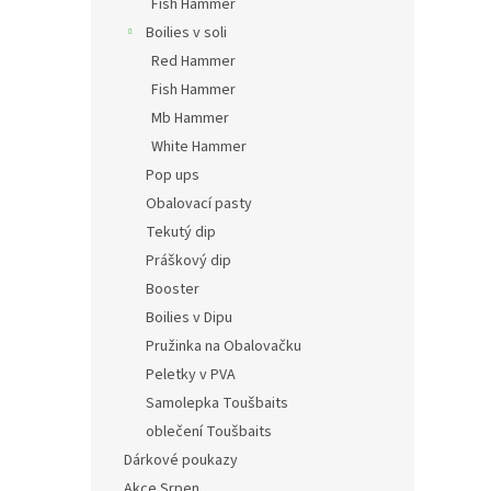
Fish Hammer
Boilies v soli
Red Hammer
Fish Hammer
Mb Hammer
White Hammer
Pop ups
Obalovací pasty
Tekutý dip
Práškový dip
Booster
Boilies v Dipu
Pružinka na Obalovačku
Peletky v PVA
Samolepka Toušbaits
oblečení Toušbaits
Dárkové poukazy
Akce Srpen