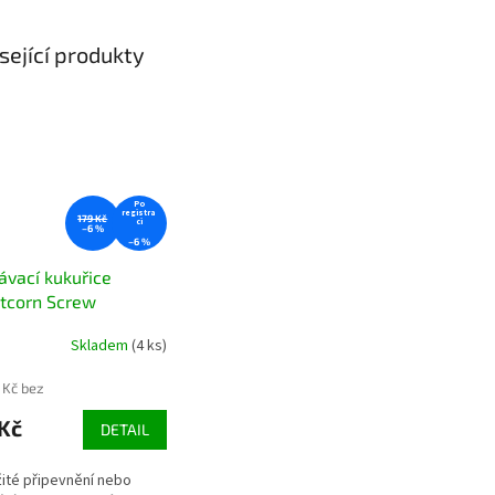
sející produkty
Po
registra
179 Kč
ci
–6 %
–6 %
ávací kukuřice
tcorn Screw
ická zavrtávací
Skladem
(4 ks)
ice pro rychlé
ení nástrahy
 Kč bez
Kč
DETAIL
té připevnění nebo