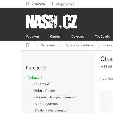
Přejít
777079297
info@nash.cz
na
obsah
Vybavení
Krmení
Oblečení
Toušbaits
Domů
Vybavení
Rybářská bižuterie
Preze
P
Otoč
o
Přeskočit
s
snad
Kategorie
kategorie
t
r
Vybavení
Průměr
Neohod
a
hodnoce
Nové zboží
n
produkt
Elektro-Power
n
je
í
Náhradní díly a příslušenství
0,0
z
p
Sleep Systems
5
a
Bivaky a příslušenství
hvězdič