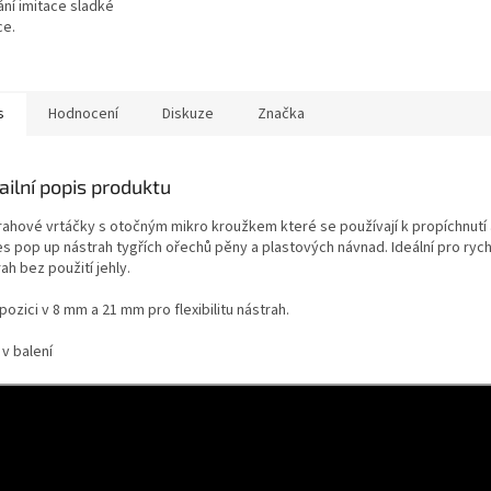
ní imitace sladké
ce.
s
Hodnocení
Diskuze
Značka
ailní popis produktu
rahové vrtáčky s otočným mikro kroužkem které se používají k propíchnutí
ies pop up nástrah tygřích ořechů pěny a plastových návnad. Ideální pro ry
ah bez použití jehly.
pozici v 8 mm a 21 mm pro flexibilitu nástrah.
v balení