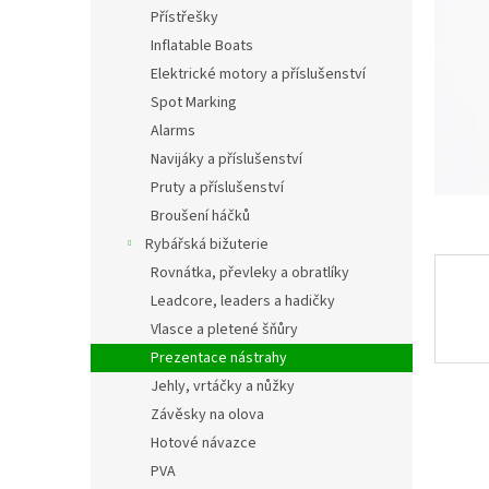
n
Přístřešky
e
Inflatable Boats
l
Elektrické motory a příslušenství
Spot Marking
Alarms
Navijáky a příslušenství
Pruty a příslušenství
Broušení háčků
Rybářská bižuterie
Rovnátka, převleky a obratlíky
Leadcore, leaders a hadičky
Vlasce a pletené šňůry
Prezentace nástrahy
Jehly, vrtáčky a nůžky
Závěsky na olova
Hotové návazce
PVA