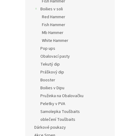
Fish Hammer
Boilies v soli
Red Hammer
Fish Hammer
Mb Hammer
White Hammer
Pop ups
Obalovací pasty
Tekutý dip
Práškový dip
Booster
Boilies v Dipu
Pružinka na Obalovačku
Peletky v PVA
Samolepka Toušbaits
oblečení Toušbaits
Dárkové poukazy
Akce Srpen