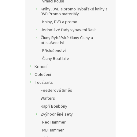
Vrhací koule
Knihy, DVD a promo Rybářské knihy a
DVD Promo materiály
Knihy, DVD a promo
Jednotlivé řady vybavení Nash
Čluny Rybářské čluny Čluny a
příslušenství
Příslušenství
Čluny Boat Life
Krmení
Oblečení
Toušbaits
Feederová Směs
Wafters
Kapří Bonbóny
Zvýhodněné sety
Red Hammer
MB Hammer