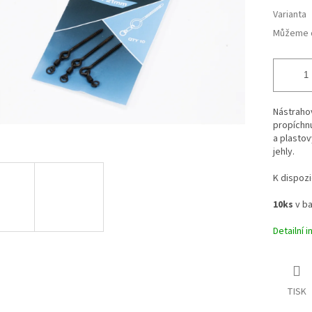
Varianta
Můžeme d
Nástrahov
propíchnu
a plastov
jehly.
K dispozi
10ks
v ba
Detailní 
TISK