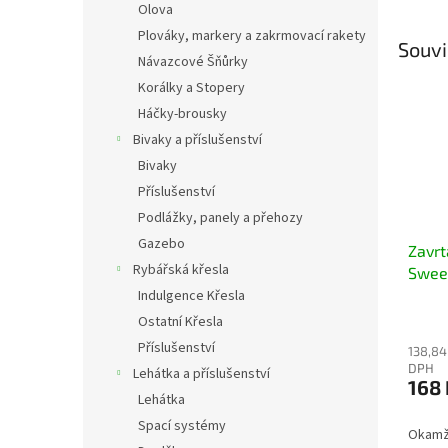
Olova
Plováky, markery a zakrmovací rakety
Souvi
Návazcové Šňůrky
Korálky a Stopery
Háčky-brousky
Bivaky a příslušenství
Bivaky
Příslušenství
Podlážky, panely a přehozy
Gazebo
Zavrt
Rybářská křesla
Swee
prakt
Indulgence Křesla
kukuř
Ostatní Křesla
uchyc
Příslušenství
138,84
DPH
Lehátka a příslušenství
168 
Lehátka
Spací systémy
Okamži