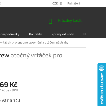
EKLAMACE A VRÁCENÍ ZBOŽÍ
DÁRKOVÉ POUKAZY
CZK
Přihlášení
PODMÍNKY COOKI
NÁKUPNÍ
Prázdný košík
KOŠÍK
dní podmínky
Kontakty
Zprávy od vody
Blog
Kame
vrtáček pro snadné upevnění a otáčení nástrahy
crew
otočný vrtáček pro
169 Kč
7 Kč
bez DPH
e variantu