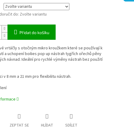
oručit do:
Zvolte variantu
Přidat do košíku
é vrtáčly s otočným mikro kroužkem které se používají k
tí a uchopení boilies pop up nástrah tygřích ořechů pěny
ých návnad. Ideální pro rychlé výměny nástrah bez použití
ci v 8 mm a 21 mm pro flexibilitu nástrah.
lení
informace
ZEPTAT SE
HLÍDAT
SDÍLET