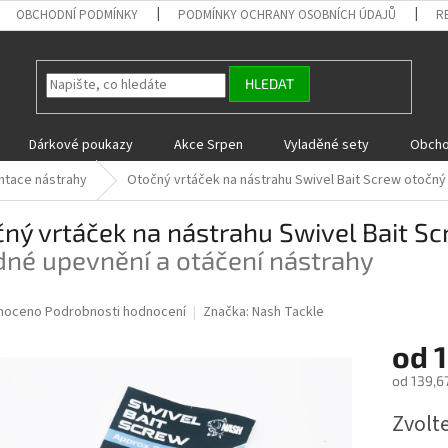
OBCHODNÍ PODMÍNKY
PODMÍNKY OCHRANY OSOBNÍCH ÚDAJŮ
R
HLEDAT
Dárkové poukazy
Akce Srpen
Vyladěné sety
Obcho
ntace nástrahy
Otočný vrtáček na nástrahu Swivel Bait Screw
otočný 
ný vrtáček na nástrahu Swivel Bait S
né upevnění a otáčení nástrahy
né
noceno
Podrobnosti hodnocení
Značka:
Nash Tackle
ní
od
u
od
139,6
Měrná
Zvolt
cena:
ek.