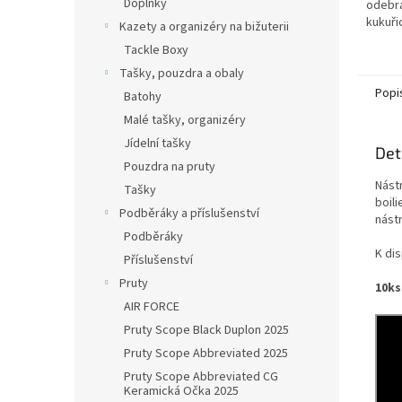
Doplňky
odebrá
kukuři
Kazety a organizéry na bižuterii
Tackle Boxy
Tašky, pouzdra a obaly
Popi
Batohy
Malé tašky, organizéry
Jídelní tašky
Det
Pouzdra na pruty
Nást
Tašky
boil
Podběráky a příslušenství
nástr
Podběráky
K dis
Příslušenství
Pruty
10ks
AIR FORCE
Pruty Scope Black Duplon 2025
Pruty Scope Abbreviated 2025
Pruty Scope Abbreviated CG
Keramická Očka 2025