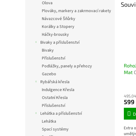
Olova
Souvi
Plováky, markery a zakrmovací rakety
Návazcové Šňůrky
Korálky a Stopery
Háčky-brousky
Bivaky a příslušenství
Bivaky
Příslušenství
Rohož
Podlážky, panely a přehozy
Mat
Gazebo
dveří
Rybářská křesla
čisto
Indulgence Křesla
495,04
Ostatní Křesla
599
Příslušenství
Lehátka a příslušenství
D
Lehátka
Extra 
Spací systémy
umělým