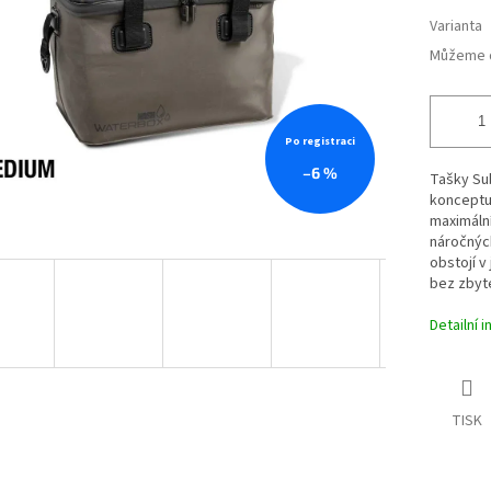
Varianta
Můžeme d
Po registraci
–6 %
Tašky Sub
konceptu
maximální
náročnýc
obstojí v
bez zbyt
Detailní 
TISK