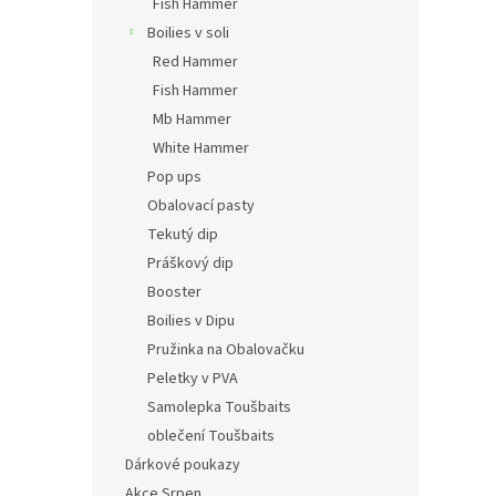
Fish Hammer
Boilies v soli
Red Hammer
Fish Hammer
Mb Hammer
White Hammer
Pop ups
Obalovací pasty
Tekutý dip
Práškový dip
Booster
Boilies v Dipu
Pružinka na Obalovačku
Peletky v PVA
Samolepka Toušbaits
oblečení Toušbaits
Dárkové poukazy
Akce Srpen