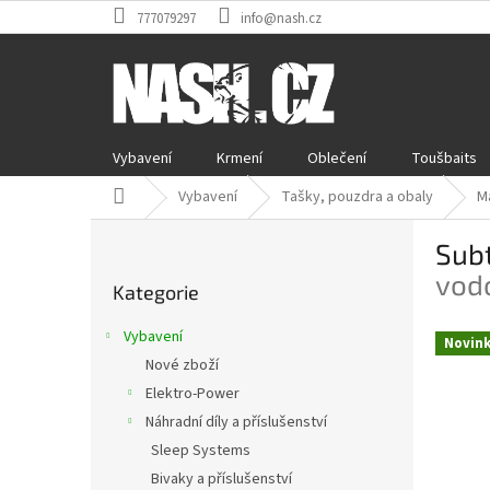
Přejít
777079297
info@nash.cz
na
obsah
Vybavení
Krmení
Oblečení
Toušbaits
Domů
Vybavení
Tašky, pouzdra a obaly
M
P
Sub
o
Přeskočit
s
vodo
Kategorie
kategorie
t
r
Vybavení
Novin
a
Nové zboží
n
Elektro-Power
n
í
Náhradní díly a příslušenství
p
Sleep Systems
a
Bivaky a příslušenství