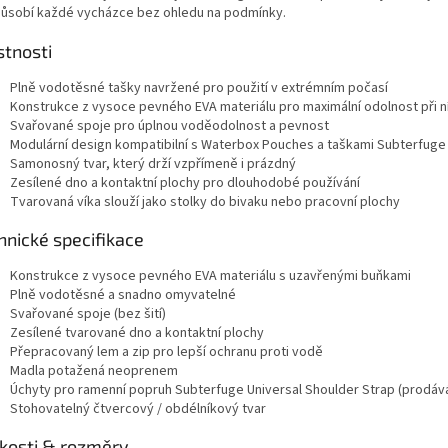
působí každé vycházce bez ohledu na podmínky.
stnosti
Plně vodotěsné tašky navržené pro použití v extrémním počasí
Konstrukce z vysoce pevného EVA materiálu pro maximální odolnost při 
Svařované spoje pro úplnou voděodolnost a pevnost
Modulární design kompatibilní s Waterbox Pouches a taškami Subterfuge
Samonosný tvar, který drží vzpřímeně i prázdný
Zesílené dno a kontaktní plochy pro dlouhodobé používání
Tvarovaná víka slouží jako stolky do bivaku nebo pracovní plochy
hnické specifikace
Konstrukce z vysoce pevného EVA materiálu s uzavřenými buňkami
Plně vodotěsné a snadno omyvatelné
Svařované spoje (bez šití)
Zesílené tvarované dno a kontaktní plochy
Přepracovaný lem a zip pro lepší ochranu proti vodě
Madla potažená neoprenem
Úchyty pro ramenní popruh Subterfuge Universal Shoulder Strap (prodáv
Stohovatelný čtvercový / obdélníkový tvar
ikosti & rozměry