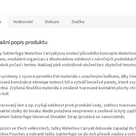
s
Hodnocení
Diskuze
Značka
ailní popis produktu
y Subterfuge Waterbox Carryall jsou evolucí původního konceptu Waterbox,
anu, modulární organizaci a dlouhodobou odolnost v náročných podmínkách.
mkoli počasí i terénu. Nabízejí plně vodotěsné uložení bez zbytečné hmot
 vyrobeny z vysoce pevného EVA materiálu s uzavřenými buňkami, díky čem
ovaná konstrukce eliminuje nutnost šití a vytváří bezešvé panely, které zvy
ázdná. Zvýšená tloušťka materiálu a zesílené tvarované kontaktní plochy ch
 lodí.
racovaný lem a zip zvyšují odolnost proti pronikání vody, zatímco tvarovan
aktní stolky do bivaku. Madla potažená neoprenem a zesílené úchyty zajiš
uhem Subterfuge Universal Shoulder Strap (prodává se samostatně).
spozici ve třech velikostech, tašky Waterbox Carryall dokonale zapadají do
rbox Pouches a vybrané tašky Subterfuge se do nich přesně vejdou a vytváře