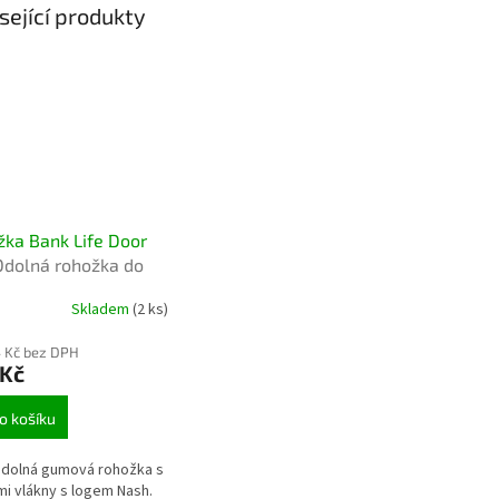
sející produkty
ka Bank Life Door
Odolná rohožka do
 bivaku Bank Life pro
Skladem
(2 ks)
tu a pohodlí
 Kč bez DPH
 Kč
o košíku
odolná gumová rohožka s
i vlákny s logem Nash.