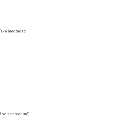
nízké hmotnosti
á se samostatně)