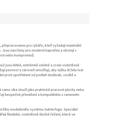
 přepracovanou pro rybáře, kteří vyžadují maximální
 Jsou navrženy pro moderní kaprařinu a obstojí v
nosti nebo kompromisů.
už jsou lehké, extrémně odolné a zcela vodotěsné.
šují pevnost a zároveň umožňují, aby taška držela tvar
rání proti opotřebení od podlah dodávek, vozíků a
á camo víka slouží jako praktické pracovní plochy nebo
ťují bezpečné přenášení a kompatibilitu s ramenním
 širšího modulárního systému Subterfuge. Speciální
jí flexibilní, vodotěsné úložné řešení, které se