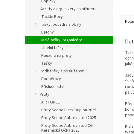
Doplňky
Kazety a organizéry na bižuterii
Tackle Boxy
Popi
Tašky, pouzdra a obaly
Batohy
Malé tašky, organizéry
Det
Jídelní tašky
Tašk
Pouzdra na pruty
ochr
Tašky
jaké
Podběráky a příslušenství
Jsou
Podběráky
Svař
i pr
Příslušenství
palub
Pruty
AIR FORCE
Přep
komp
Pruty Scope Black Duplon 2025
popr
Pruty Scope Abbreviated 2025
Pruty Scope Abbreviated CG
K di
Keramická Očka 2025
Wate