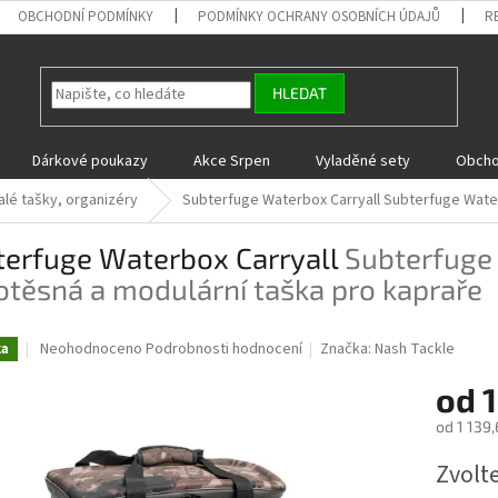
OBCHODNÍ PODMÍNKY
PODMÍNKY OCHRANY OSOBNÍCH ÚDAJŮ
R
HLEDAT
Dárkové poukazy
Akce Srpen
Vyladěné sety
Obcho
alé tašky, organizéry
Subterfuge Waterbox Carryall
Subterfuge Water
terfuge Waterbox Carryall
Subterfuge 
těsná a modulární taška pro kapraře
Průměrné
Neohodnoceno
Podrobnosti hodnocení
Značka:
Nash Tackle
ka
hodnocení
produktu
od
1
je
od
1 139,
0,0
z
Měrná
Zvolt
5
cena:
hvězdiček.