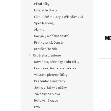
n
Přístřešky
e
Inflatable Boats
l
Elektrické motory a příslušenství
Spot Marking
Alarms
Navijáky a příslušenství
Pruty a příslušenství
Broušení háčků
Rybářská bižuterie
Rovnátka, převleky a obratlíky
Leadcore, leaders a hadičky
Vlasce a pletené šňůry
Prezentace nástrahy
Jehly, vrtáčky a nůžky
Závěsky na olova
Hotové návazce
PVA