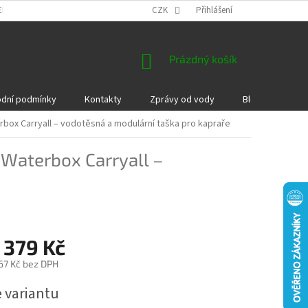
EKLAMACE A VRÁCENÍ ZBOŽÍ
DÁRKOVÉ POUKAZY
CZK
Přihlášení
PODMÍNKY COOKI
NÁKUPNÍ
Prázdný košík
KOŠÍK
dní podmínky
Kontakty
Zprávy od vody
Blog
Kame
box Carryall – vodotěsná a modulární taška pro kapraře
Waterbox Carryall –
 379 Kč
67 Kč
bez DPH
e variantu