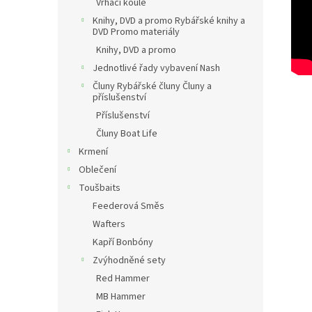
Vrhací koule
Knihy, DVD a promo Rybářské knihy a
DVD Promo materiály
Knihy, DVD a promo
Jednotlivé řady vybavení Nash
Čluny Rybářské čluny Čluny a
příslušenství
Příslušenství
Čluny Boat Life
Krmení
Oblečení
Toušbaits
Feederová Směs
Wafters
Kapří Bonbóny
Zvýhodněné sety
Red Hammer
MB Hammer