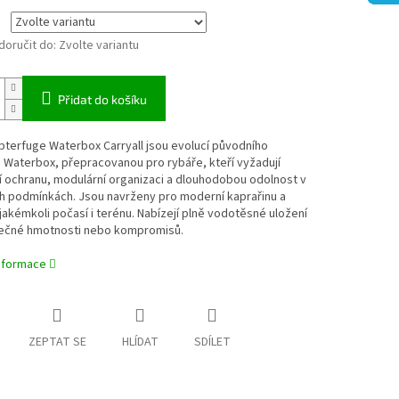
oručit do:
Zvolte variantu
Přidat do košíku
terfuge Waterbox Carryall jsou evolucí původního
 Waterbox, přepracovanou pro rybáře, kteří vyžadují
 ochranu, modulární organizaci a dlouhodobou odolnost v
h podmínkách. Jsou navrženy pro moderní kaprařinu a
 jakémkoli počasí i terénu. Nabízejí plně vodotěsné uložení
ečné hmotnosti nebo kompromisů.
informace
ZEPTAT SE
HLÍDAT
SDÍLET