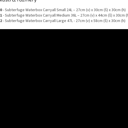
0
- Subterfuge Waterbox Carryall Small 24L – 27cm (v) x 30cm (š) x 30cm (h)
1
- Subterfuge Waterbox Carryall Medium 36L – 27cm (v) x 44cm (š) x 30cm (
2
- Subterfuge Waterbox Carryall Large 47L - 27cm (v) x 58cm (š) x 30cm (h)